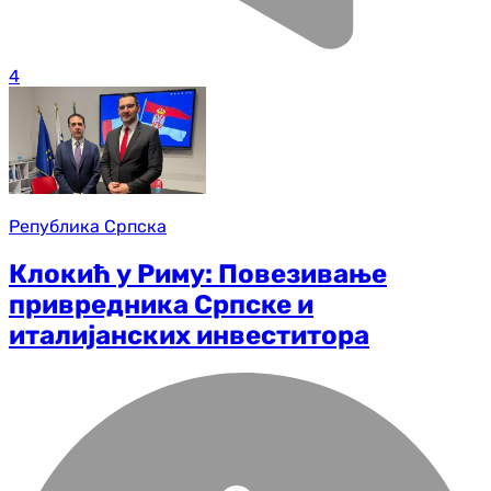
4
Република Српска
Клокић у Риму: Повезивање
привредника Српске и
италијанских инвеститора