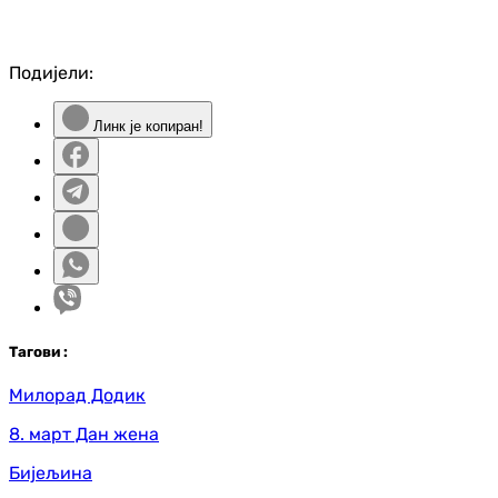
Подијели:
Линк је копиран!
Таг
ови
:
Милорад Додик
8. март Дан жена
Бијељина