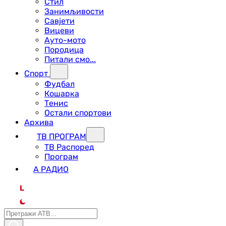
Стил
Занимљивости
Савјети
Вицеви
Ауто-мото
Породица
Питали смо...
Спорт
Фудбал
Кошарка
Тенис
Остали спортови
Архива
ТВ ПРОГРАМ
ТВ Распоред
Програм
А РАДИО
L