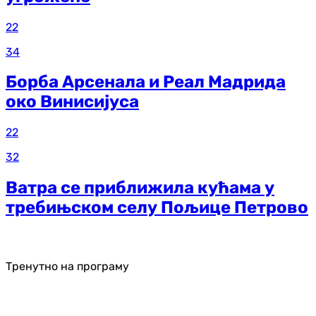
22
34
Борба Арсенала и Реал Мадрида
око Винисијуса
22
32
Ватра се приближила кућама у
требињском селу Пољице Петрово
Тренутно на програму