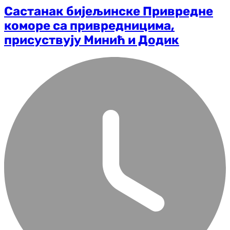
Састанак бијељинске Привредне
коморе са привредницима,
присуствују Минић и Додик