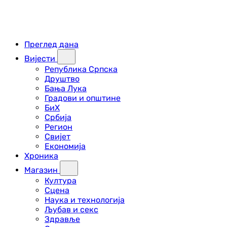
Преглед дана
Вијести
Република Српска
Друштво
Бања Лука
Градови и општине
БиХ
Србија
Регион
Свијет
Економија
Хроника
Магазин
Култура
Сцена
Наука и технологија
Љубав и секс
Здравље