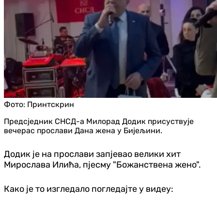
Фото:
Принтскрин
Предсједник СНСД-а Милорад Додик присуствује
вечерас прослави Дана жена у Бијељини.
Додик је на прослави запјевао велики хит
Мирослава Илића, пјесму "Божанствена жено".
Како је то изгледало погледајте у видеу: