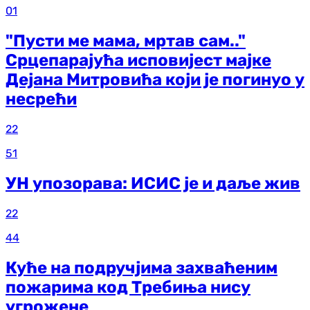
01
"Пусти ме мама, мртав сам.."
Срцепарајућа исповијест мајке
Дејана Митровића који је погинуо у
несрећи
22
51
УН упозорава: ИСИС је и даље жив
22
44
Куће на подручјима захваћеним
пожарима код Требиња нису
угрожене