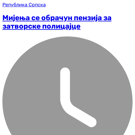
Република Српска
Мијења се обрачун пензија за
затворске полицајце