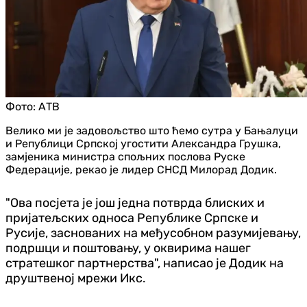
Фото:
АТВ
Велико ми је задовољство што ћемо сутра у Бањалуци
и Републици Српској угостити Александра Грушка,
замјеника министра спољних послова Руске
Федерације, рекао је лидер СНСД Милорад Додик.
"Ова посјета је још једна потврда блиских и
пријатељских односа Републике Српске и
Русије, заснованих на међусобном разумијевању,
подршци и поштовању, у оквирима нашег
стратешког партнерства", написао је Додик на
друштвеној мрежи Икс.