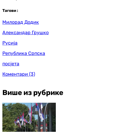
Таг
ови
:
Милорад Додик
Александар Грушко
Русија
Република Српска
посјета
Коментари
(3)
Више из рубрике