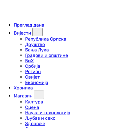
Преглед дана
Вијести
Република Српска
Друштво
Бања Лука
Градови и општине
БиХ
Србија
Регион
Свијет
Економија
Хроника
Магазин
Култура
Сцена
Наука и технологија
Љубав и секс
Здравље