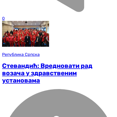
0
Република Српска
Стевандић: Вредновати рад
возача у здравственим
установама