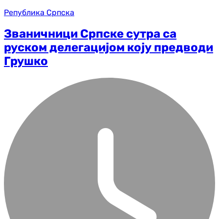
Република Српска
Званичници Српске сутра са
руском делегацијом коју предводи
Грушко