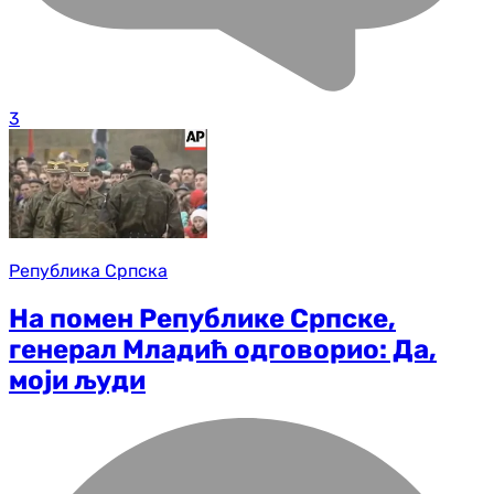
3
Република Српска
На помен Републике Српске,
генерал Младић одговорио: Да,
моји људи