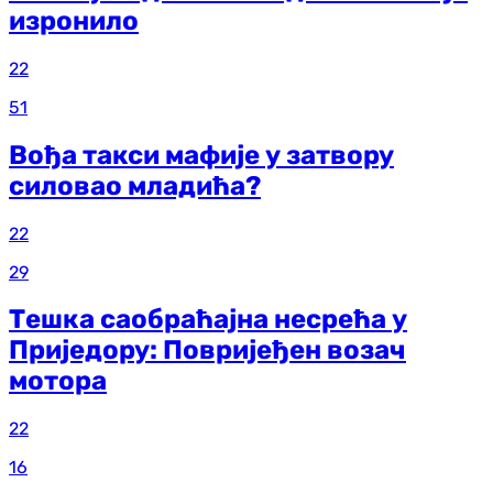
изронило
22
51
Вођа такси мафије у затвору
силовао младића?
22
29
Тешка саобраћајна несрећа у
Приједору: Повријеђен возач
мотора
22
16