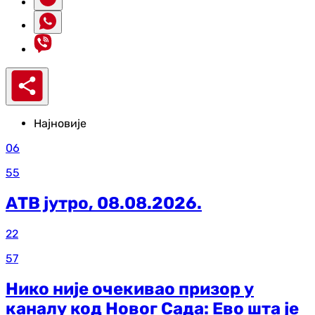
Најновије
06
55
АТВ јутро, 08.08.2026.
22
57
Нико није очекивао призор у
каналу код Новог Сада: Ево шта је