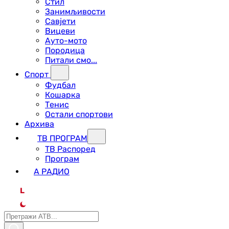
Стил
Занимљивости
Савјети
Вицеви
Ауто-мото
Породица
Питали смо...
Спорт
Фудбал
Кошарка
Тенис
Остали спортови
Архива
ТВ ПРОГРАМ
ТВ Распоред
Програм
А РАДИО
L