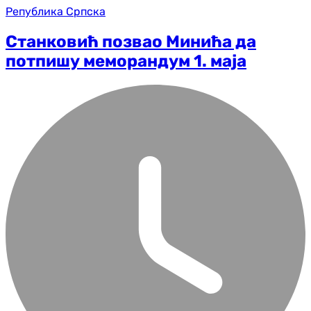
Република Српска
Станковић позвао Минића да
потпишу меморандум 1. маја