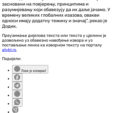
засновани на повјерењу, принципима и
разумијевању који обавезују да их даље јачамо. У
времену великих глобалних изазова, овакви
односи имају додатну тежину и значај", рекао је
Додик.
Преузимање дијелова текста или текста у цјелини је
дозвољено уз обавезно навођење извора и уз
постављање линка ка изворном тексту на порталу
atvbl.rs
.
Подијели:
Линк је копиран!