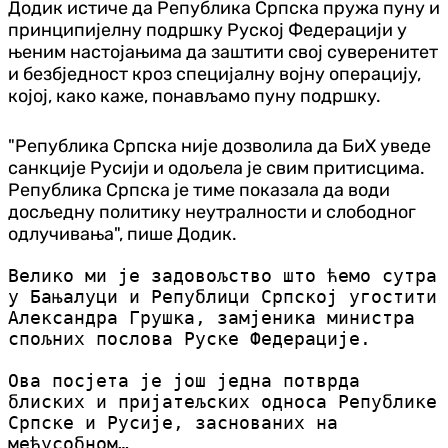
Додик истиче да Република Српска пружа пуну и
принципијелну подршку Руској Федерацији у
њеним настојањима да заштити свој суверенитет
и безбједност кроз специјалну војну операцију,
којој, како каже, понављамо пуну подршку.
"Република Српска није дозволила да БиХ уведе
санкције Русији и одољела је свим притисцима.
Република Српска је тиме показала да води
досљедну политику неутралности и слободног
одлучивања", пише Додик.
Велико ми је задовољство што ћемо сутра
у Бањалуци и Републици Српској угостити
Александра Грушка, замјеника министра
спољних послова Руске Федерације.
Ова посјета је још једна потврда
блиских и пријатељских односа Републике
Српске и Русије, заснованих на
међусобном…