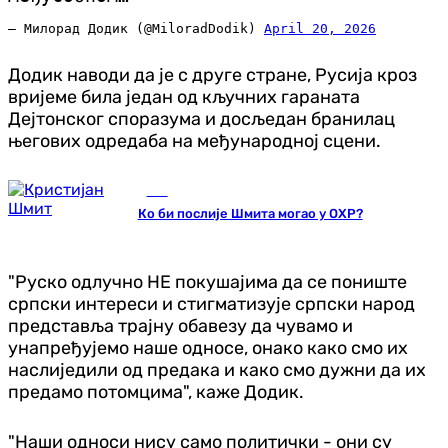
— Милорад Додик (@MiloradDodik)
April 20, 2026
Додик наводи да је с друге стране, Русија кроз
вријеме била један од кључних гараната
Дејтонског споразума и досљедан бранилац
његових одредаба на међународној сцени.
БиХ
Ко би послије Шмита могао у ОХР?
"Руско одлучно НЕ покушајима да се пониште
српски интереси и стигматизује српски народ
представља трајну обавезу да чувамо и
унапређујемо наше односе, онако како смо их
наслиједили од предака и како смо дужни да их
предамо потомцима", каже Додик.
"Наши односи нису само политички - они су