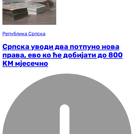
Република Српска
Српска уводи два потпуно нова
права, ево ко ће добијати до 800
КМ мјесечно