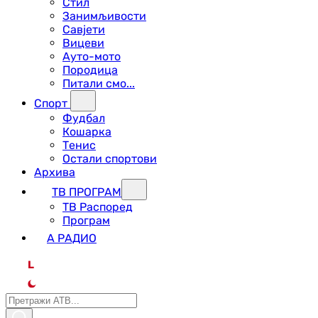
Стил
Занимљивости
Савјети
Вицеви
Ауто-мото
Породица
Питали смо...
Спорт
Фудбал
Кошарка
Тенис
Остали спортови
Архива
ТВ ПРОГРАМ
ТВ Распоред
Програм
А РАДИО
L