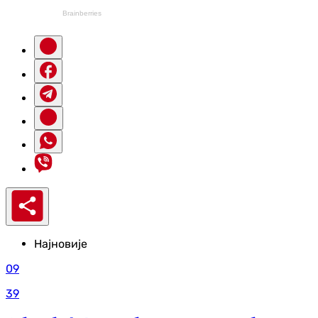
Најновије
09
39