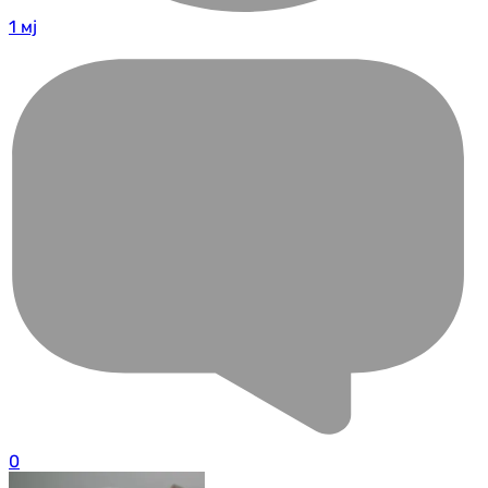
1 мј
0