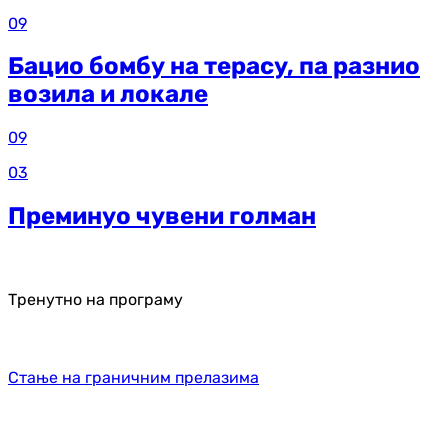
09
Бацио бомбу на терасу, па разнио
возила и локале
09
03
Преминуо чувени голман
Тренутно на програму
Стање на граничним прелазима