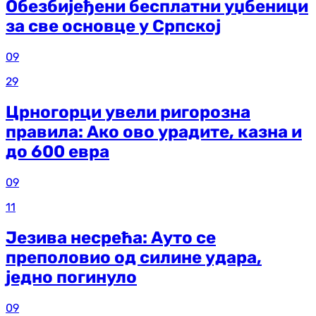
Обезбијеђени бесплатни уџбеници
за све основце у Српској
09
29
Црногорци увели ригорозна
правила: Ако ово урадите, казна и
до 600 евра
09
11
Језива несрећа: Ауто се
преполовио од силине удара,
једно погинуло
09