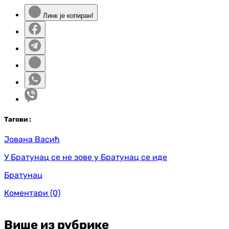
Линк је копиран!
Таг
ови
:
Јована Васић
У Братунац се не зове у Братунац се иде
Братунац
Коментари
(0)
Више из рубрике