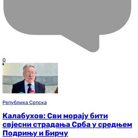
0
Република Српска
Калабухов: Сви морају бити
свјесни страдања Срба у средњем
Подрињу и Бирчу