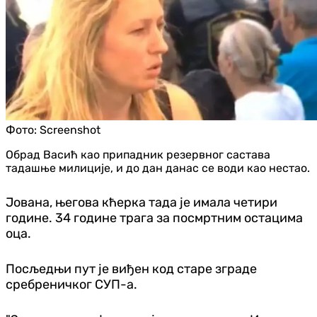
Фото:
Screenshot
Обрад Васић као припадник резервног састава
тадашње милиције, и до дан данас се води као нестао.
Јована, његова кћерка тада је имала четири
године. 34 године трага за посмртним остацима
оца.
Посљедњи пут је виђен код старе зграде
сребреничког СУП-а.