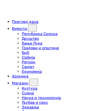
Преглед дана
Вијести
Република Српска
Друштво
Бања Лука
Градови и општине
БиХ
Србија
Регион
Свијет
Економија
Хроника
Магазин
Култура
Сцена
Наука и технологија
Љубав и секс
Здравље