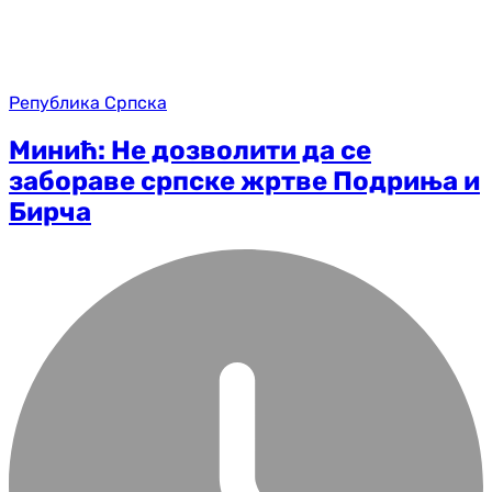
Република Српска
Минић: Не дозволити да се
забораве српске жртве Подриња и
Бирча