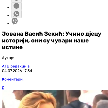
Јована Васић Зекић: Учимо дјецу
историји, они су чувари наше
истине
Аутор:
АТВ редакција
04.07.2026
17:54
Коментари:
0