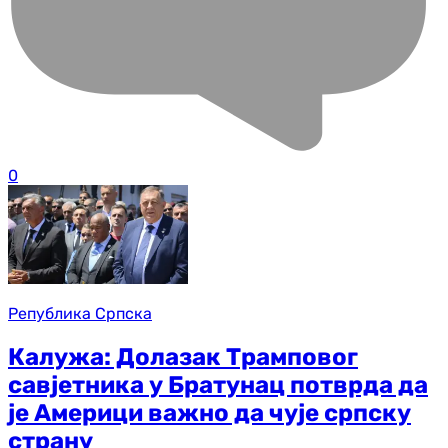
0
Република Српска
Калужа: Долазак Трамповог
савјетника у Братунац потврда да
је Америци важно да чује српску
страну