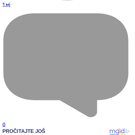
1 мј
0