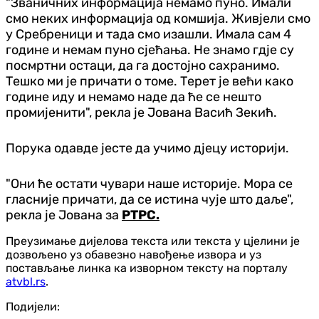
"Званичних информација немамо пуно. Имали
смо неких информација од комшија. Живјели смо
у Сребреници и тада смо изашли. Имала сам 4
године и немам пуно сјећања. Не знамо гдје су
посмртни остаци, да га достојно сахранимо.
Тешко ми је причати о томе. Терет је већи како
године иду и немамо наде да ће се нешто
промијенити", рекла је Јована Васић Зекић.
Порука одавде јесте да учимо дјецу историји.
"Они ће остати чувари наше историје. Мора се
гласније причати, да се истина чује што даље",
рекла је Јована за
РТРС.
Преузимање дијелова текста или текста у цјелини је
дозвољено уз обавезно навођење извора и уз
постављање линка ка изворном тексту на порталу
atvbl.rs
.
Подијели: