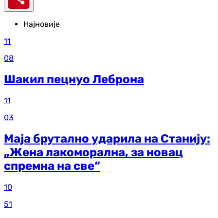
Најновије
11
08
Шакил пецнуо Леброна
11
03
Маја брутално ударила на Станију:
„Жена лакоморална, за новац
спремна на све“
10
51