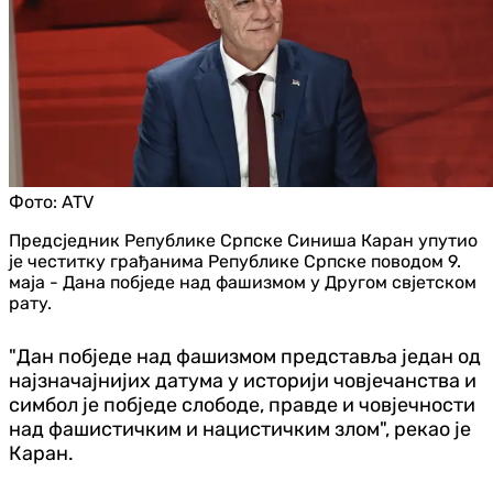
Фото:
ATV
Предсједник Републике Српске Синиша Каран упутио
је честитку грађанима Републике Српске поводом 9.
маја - Дана побједе над фашизмом у Другом свјетском
рату.
"Дан побједе над фашизмом представља један од
најзначајнијих датума у историји човјечанства и
симбол је побједе слободе, правде и човјечности
над фашистичким и нацистичким злом", рекао је
Каран.