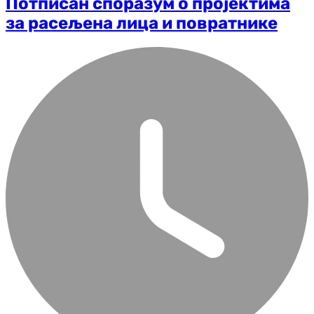
Потписан споразум о пројектима
за расељена лица и повратнике