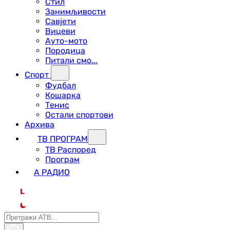
Стил
Занимљивости
Савјети
Вицеви
Ауто-мото
Породица
Питали смо...
Спорт
Фудбал
Кошарка
Тенис
Остали спортови
Архива
ТВ ПРОГРАМ
ТВ Распоред
Програм
А РАДИО
L