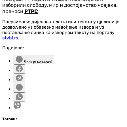
изборили слободу, мир и достојанство човјека,
преноси
РТРС
Преузимање дијелова текста или текста у цјелини је
дозвољено уз обавезно навођење извора и уз
постављање линка ка изворном тексту на порталу
atvbl.rs
.
Подијели:
Линк је копиран!
Таг
ови
: