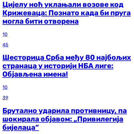
Цијелу ноћ уклањали возове код
Крижеваца: Познато када би пруга
могла бити отворена
10
45
Шесторица Срба међу 80 најбољих
странаца у историји НБА лиге:
Објављена имена!
10
39
Брутално ударила противницу, па
шокирала објавом: „Привилегија
бијелаца“