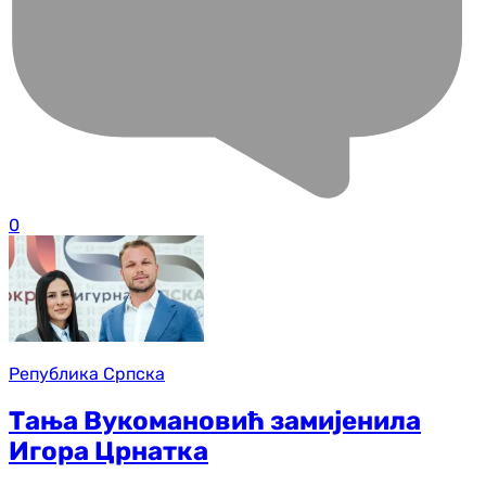
0
Република Српска
Тања Вукомановић замијенила
Игора Црнатка