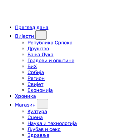
Преглед дана
Вијести
Република Српска
Друштво
Бања Лука
Градови и општине
БиХ
Србија
Регион
Свијет
Економија
Хроника
Магазин
Култура
Сцена
Наука и технологија
Љубав и секс
Здравље