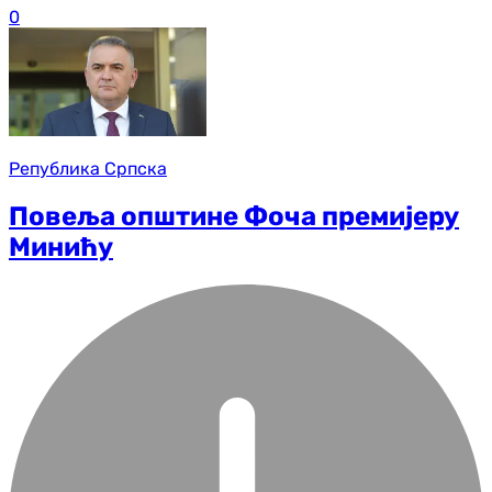
0
Република Српска
Повеља општине Фоча премијеру
Минићу