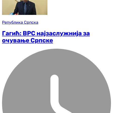
Република Српска
Гагић: ВРС најзаслужнија за
очување Српске