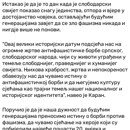
Истакао је да је то дан када је слободарски
свијет показао снагу јединства, отпора и вјере у
достојанство човјека, остављајући будућим
генерацијама завјет да се зло фашизма никада и
нигдје више не понови.
"Овај велики историјски датум подсјећа нас на
огромне жртве антифашистичке борбе српског,
слободарског народа, чији су животи уграђени у
темеље слободнијег, праведнијег и хуманијег
свијета. Њихова храброст, жртва и непокореност
обавезују нас да чувамо истину о
антифашистичкој борби и да његујемо културу
сјећања као трајни темељ нашег националног и
историјског идентитета", навео је Каран.
Поручио је да је наша дужност да будућим
генерацијама преносимо истину о борби против
фашизма, да чувамо сјећање на хероје који су
побиједили највеће пошасти 20. вијека и