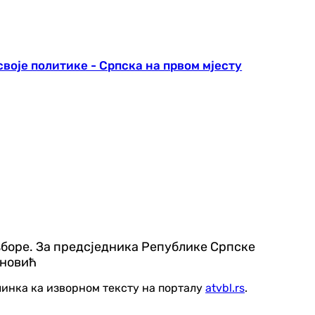
воје политике - Српска на првом мјесту
зборе. За предсједника Републике Српске
ановић
линка ка изворном тексту на порталу
atvbl.rs
.