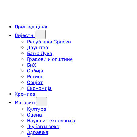
Преглед дана
Вијести
Република Српска
Друштво
Бања Лука
Градови и општине
БиХ
Србија
Регион
Свијет
Економија
Хроника
Магазин
Култура
Сцена
Наука и технологија
Љубав и секс
Здравље