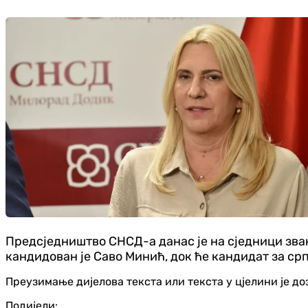
Предсједништво СНСД-а данас је на сједници зва
кандидован је Саво Минић, док ће кандидат за с
Преузимање дијелова текста или текста у цјелини је д
Подијели: