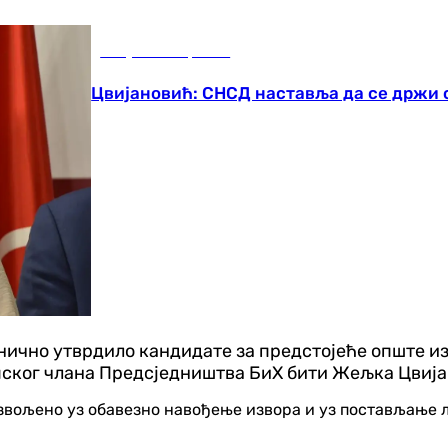
Република Српска
Цвијановић: СНСД наставља да се држи с
нично утврдило кандидате за предстојеће опште и
рпског члана Предсједништва БиХ бити Жељка Цвиј
озвољено уз обавезно навођење извора и уз постављање 