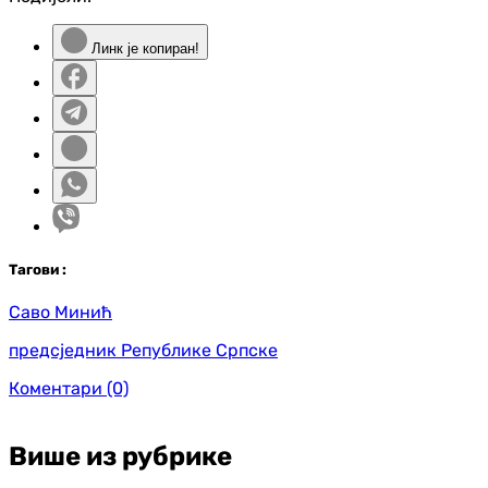
Линк је копиран!
Таг
ови
:
Саво Минић
предсједник Републике Српске
Коментари
(0)
Више из рубрике