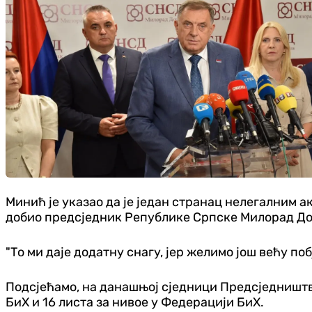
Минић је указао да је један странац нелегалним а
добио предсједник Републике Српске Милорад До
"То ми даје додатну снагу, јер желимо још већу по
Подсјећамо, на данашњој сједници Предсједништва
БиХ и 16 листа за нивое у Федерацији БиХ.