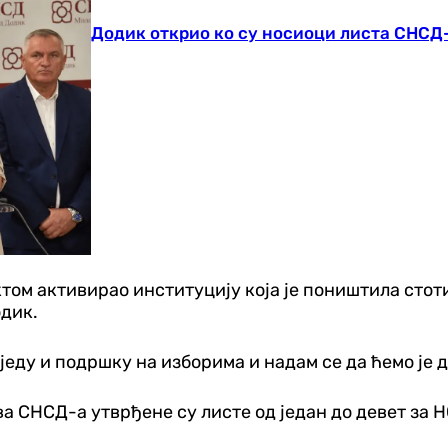
Додик открио ко су носиоци листа СНСД-
ктом активирао институцију која је поништила сто
дик.
бједу и подршку на изборима и надам се да ћемо је д
 СНСД-а утврђене су листе од један до девет за Н