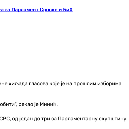
а за Парламент Српске и БиХ
тине хиљада гласова које је на прошлим изборима
обити", рекао је Минић.
СРС, од један до три за Парламентарну скупштину