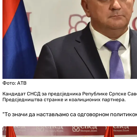
Фото:
АТВ
Кандидат СНСД за предсједника Републике Српске Саво 
Предсједништва странке и коалиционих партнера.
"То значи да настављамо са одговорном политиком