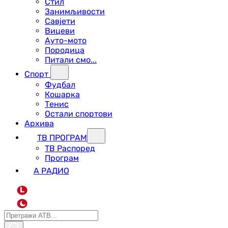
Стил
Занимљивости
Савјети
Вицеви
Ауто-мото
Породица
Питали смо...
Спорт
Фудбал
Кошарка
Тенис
Остали спортови
Архива
ТВ ПРОГРАМ
ТВ Распоред
Програм
А РАДИО
L