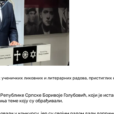
х ученичких ликовних и литерарних радова, пристиглих 
Републике Српске Боривоје Голубовић, који је иста
ња теме коју су обрађивали.
твовали у конкурсу, јер су својим радом дали допр