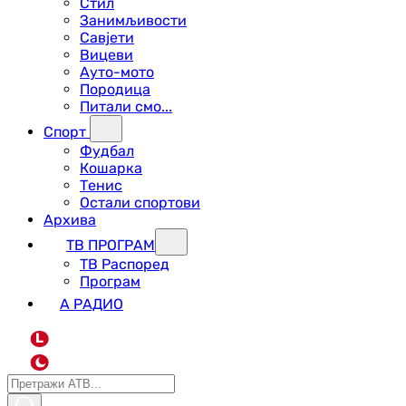
Стил
Занимљивости
Савјети
Вицеви
Ауто-мото
Породица
Питали смо...
Спорт
Фудбал
Кошарка
Тенис
Остали спортови
Архива
ТВ ПРОГРАМ
ТВ Распоред
Програм
А РАДИО
L