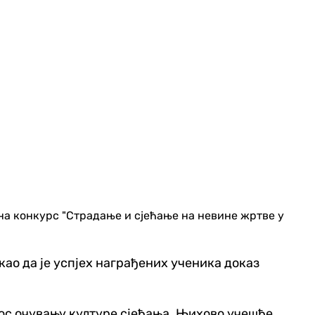
на конкурс "Страдање и сјећање на невине жртве у
као да је успјех награђених ученика доказ
инос очувању културе сјећања. Њихово учешће