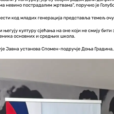
ма невино пострадалим жртвама", поручио је Голуб
ести код младих генерација представља темељ очу
и његују културу сјећања на оне који не смију бити 
еника основних и средњих школа.
ује Јавна установа Спомен-подручје Доња Градина