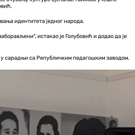
овић.
вања идентитета једног народа.
заборављени", истакао је Голубовић и додао да је
, у сарадњи са Републичким педагошким заводом.