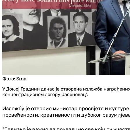
Фото:
Srna
У Доњој Градини данас је отворена изложба награђени
концентрационом логору Јасеновац".
Изложбу је отворио министар просвјете и културе 
посвећености, креативности и дубоког разумијева
"Једнако је важно да похвалимо све који су учес