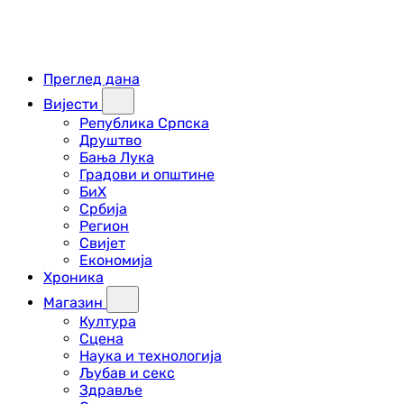
Преглед дана
Вијести
Република Српска
Друштво
Бања Лука
Градови и општине
БиХ
Србија
Регион
Свијет
Економија
Хроника
Магазин
Култура
Сцена
Наука и технологија
Љубав и секс
Здравље