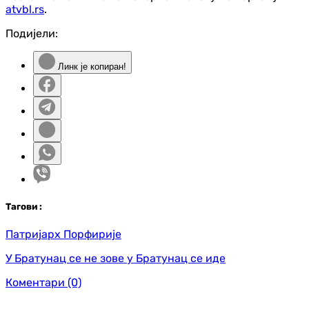
atvbl.rs
.
Подијели:
Линк је копиран!
Таг
ови
:
Патријарх Порфирије
У Братунац се не зове у Братунац се иде
Коментари
(0)