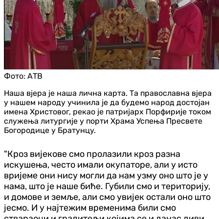
Фото:
АТВ
Наша вјера је наша лична карта. Та православна вјера
у нашем народу учинила је да будемо народ достојан
имена Христовог, рекао је патријарх Порфирије током
служења литургије у порти Храма Успења Пресвете
Богородице у Братунцу.
"Кроз вијекове смо пролазили кроз разна
искушења, често имали окупаторе, али у исто
вријеме они нису могли да нам узму оно што је у
нама, што је наше биће. Губили смо и територију,
и домове и земље, али смо увијек остали оно што
јесмо. И у најтежим временима били смо
ствараоци и градитељи којима се и данас диви