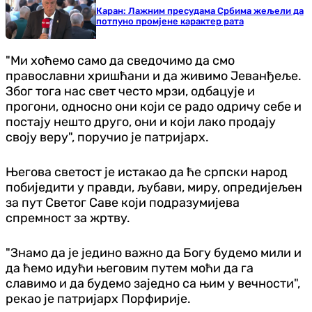
Каран: Лажним пресудама Србима жељели да
потпуно промјене карактер рата
"Ми хоћемо само да сведочимо да смо
православни хришћани и да живимо Јеванђеље.
Због тога нас свет често мрзи, одбацује и
прогони, односно они који се радо одричу себе и
постају нешто друго, они и који лако продају
своју веру", поручио је патријарх.
Његова светост је истакао да ће српски народ
побиједити у правди, љубави, миру, опредијељен
за пут Светог Саве који подразумијева
спремност за жртву.
"Знамо да је једино важно да Богу будемо мили и
да ћемо идући његовим путем моћи да га
славимо и да будемо заједно са њим у вечности",
рекао је патријарх Порфирије.