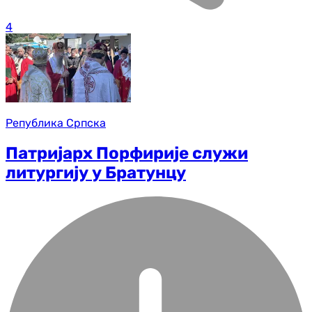
4
Република Српска
Патријарх Порфирије служи
литургију у Братунцу