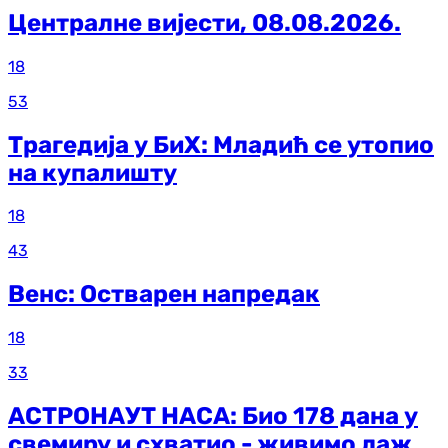
Централне вијести, 08.08.2026.
18
53
Трагедија у БиХ: Младић се утопио
на купалишту
18
43
Венс: Остварен напредак
18
33
АСТРОНАУТ НАСА: Био 178 дана у
свемиру и схватио - живимо лаж