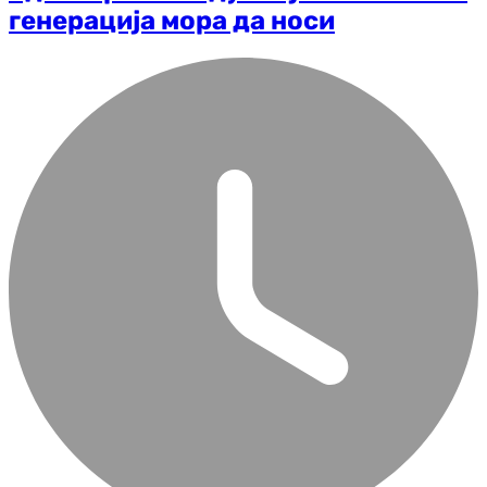
генерација мора да носи