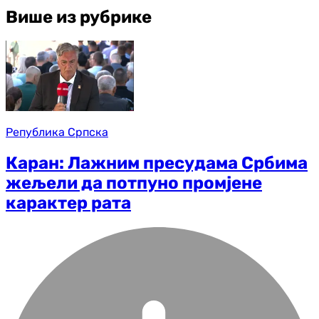
Више из рубрике
Република Српска
Каран: Лажним пресудама Србима
жељели да потпуно промјене
карактер рата