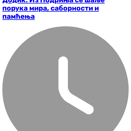
Додик: Из Подриња се шаље
порука мира, саборности и
памћења