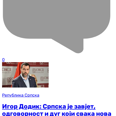
0
Република Српска
Игор Додик: Српска је завјет,
одговорност и дуг који свака нова