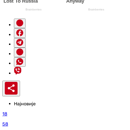
Најновије
18
58