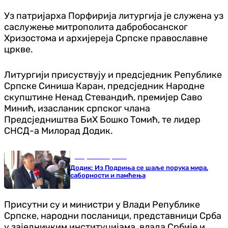
Уз патријарха Порфирија литургија је служена уз
саслужење митрополита дабробосанског
Хризостома и архијереја Српске православне
цркве.
Литургији присуствују и предсједник Републике
Српске Синиша Каран, предсједник Народне
скупштине Ненад Стевандић, премијер Саво
Минић, изасланик српског члана
Предсједништва БиХ Бошко Томић, те лидер
СНСД-а Милорад Додик.
Република Српска
Додик: Из Подриња се шаље порука мира,
саборности и памћења
Присутни су и министри у Влади Републике
Српске, народни посланици, представници Срба
у заједничким институцијама, влада Србије и