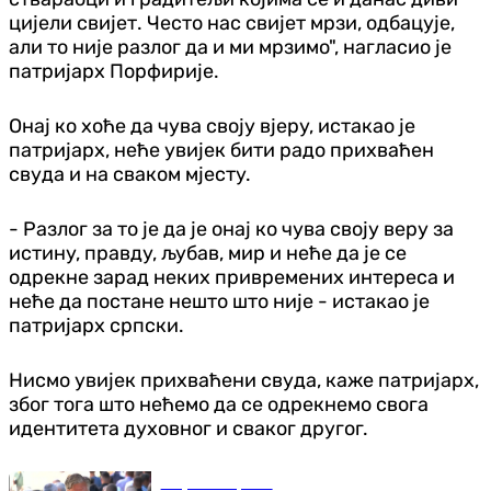
цијели свијет. Често нас свијет мрзи, одбацује,
али то није разлог да и ми мрзимо", нагласио је
патријарх Порфирије.
Онај ко хоће да чува своју вјеру, истакао је
патријарх, неће увијек бити радо прихваћен
свуда и на сваком мјесту.
- Разлог за то је да је онај ко чува своју веру за
истину, правду, љубав, мир и неће да је се
одрекне зарад неких привремених интереса и
неће да постане нешто што није - истакао је
патријарх српски.
Нисмо увијек прихваћени свуда, каже патријарх,
због тога што нећемо да се одрекнемо свога
идентитета духовног и сваког другог.
Република Српска