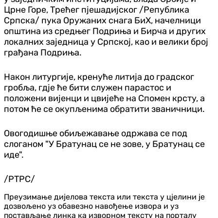
Црне Горе, Трећег пјешадијског /Република
Српска/ пука Оружаних снага БиХ, начелници
општина из средњег Подриња и Бирча и других
локалних заједница у Српској, као и велики број
грађана Подриња.
Након литургије, кренуће литија до градског
гробља, гдје ће бити служен парастос и
положени вијенци и цвијеће на Спомен крсту, а
потом ће се окупљенима обратити званичници.
Овогодишње обиљежавање одржава се под
слоганом "У Братунац се не зове, у Братунац се
иде".
/РТРС/
Преузимање дијелова текста или текста у цјелини је
дозвољено уз обавезно навођење извора и уз
постављање линка ка изворном тексту на порталу