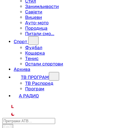
Стил
Занимљивости
Савјети
Вицеви
Ауто-мото
Породица
Питали смо...
Спорт
Фудбал
Кошарка
Тенис
Остали спортови
Архива
ТВ ПРОГРАМ
ТВ Распоред
Програм
А РАДИО
L