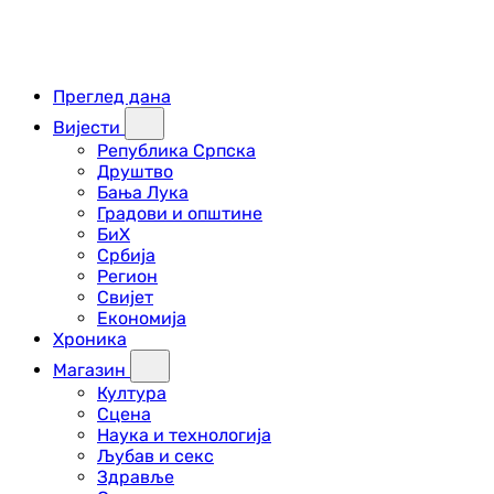
Преглед дана
Вијести
Република Српска
Друштво
Бања Лука
Градови и општине
БиХ
Србија
Регион
Свијет
Економија
Хроника
Магазин
Култура
Сцена
Наука и технологија
Љубав и секс
Здравље