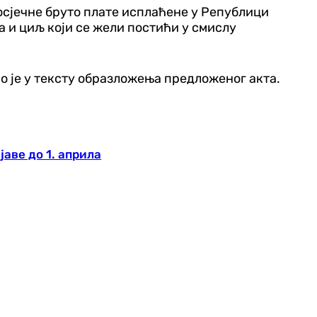
росјечне бруто плате исплаћене у Републици
 и циљ који се жели постићи у смислу
о је у тексту образложења предложеног акта.
јаве до 1. априла