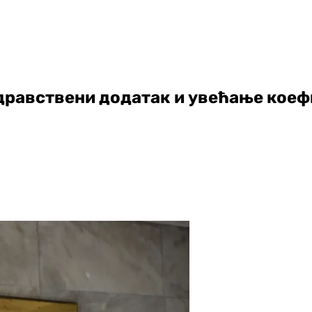
равствени додатак и увећање коефи