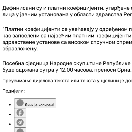
Дефинисани су и платни коефицијенти, утврђене 
лица у јавним установама у области здравства Ре
"Платни коефицијенти се увећавају у одређеном п
као запослени са највећим платним коефицијентим
здравствене установе са високом стручном спремом
образложењу.
Посебна сједница Народне скупштине Републике С
буде одржана сутра у 12.00 часова, преноси Срна.
Преузимање дијелова текста или текста у цјелини је д
Подијели:
Линк је копиран!