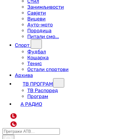
Стил
Занимљивости
Савјети
Вицеви
Ауто-мото
Породица
Питали смо...
Спорт
Фудбал
Кошарка
Тенис
Остали спортови
Архива
ТВ ПРОГРАМ
ТВ Распоред
Програм
А РАДИО
L