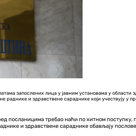
латама запослених лица у јавним установама у области 
не раднике и здравствене сараднике који учествују у 
пред посланицима требао наћи по хитном поступку, 
раднике и здравствене сараднике обављају послове