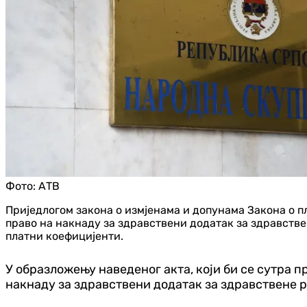
Фото:
АТВ
Приједлогом закона о измјенама и допунама Закона о п
право на накнаду за здравствени додатак за здравстве
платни коефицијенти.
У образложењу наведеног акта, који би се сутра 
накнаду за здравствени додатак за здравствене 