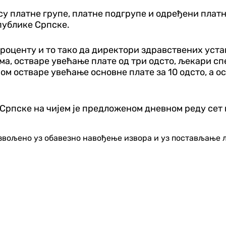
су платне групе, платне подгрупе и одређени плат
публике Српске.
роценту и то тако да директори здравствених уста
а, остваре увећање плате од три одсто, љекари сп
 остваре увећање основне плате за 10 одсто, а ост
рпске на чијем је предложеном дневном реду сет п
озвољено уз обавезно навођење извора и уз постављање 