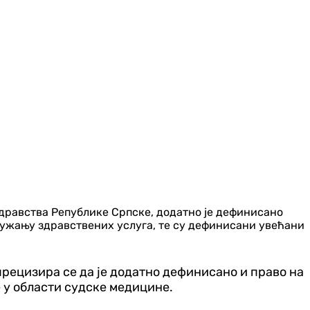
здравства Републике Српске, додатно је дефинисано
пружању здравствених услуга, те су дефинисани увећани
прецизира се да је додатно дефинисано и право на
 у области судске медицине.