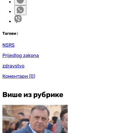
Таг
ови
:
NSRS
Prijedlog zakona
zdravstvo
Коментари
(0)
Више из рубрике