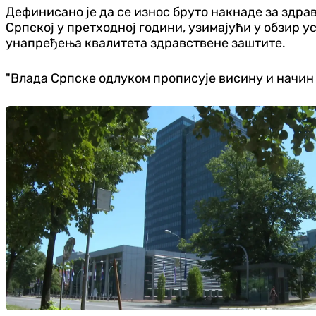
Дефинисано је да се износ бруто накнаде за здра
Српској у претходној години, узимајући у обзир 
унапређења квалитета здравствене заштите.
"Влада Српске одлуком прописује висину и начин 