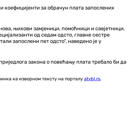
ни коефицијенти за обрачун плата запослених
нова, њихови замјеници, помоћници и савјетници,
ецијализанти од седам одсто, главне сестре
али запослени пет одсто", наведено је у
риједлога закона о повећању плата требало би да
линка ка изворном тексту на порталу
atvbl.rs
.