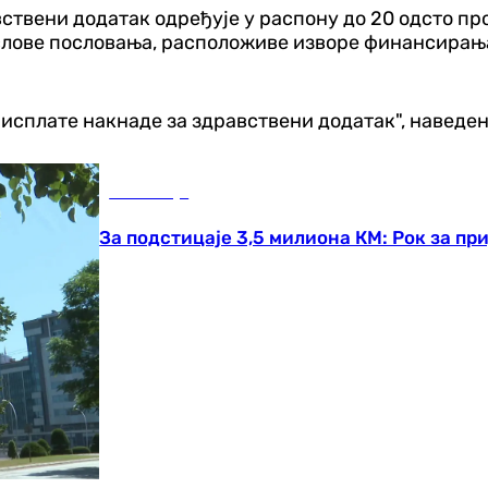
вствени додатак одређује у распону до 20 одсто п
услове пословања, расположиве изворе финансирања
исплате накнаде за здравствени додатак", наведен
Економија
За подстицаје 3,5 милиона КМ: Рок за при