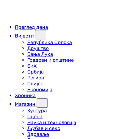
Преглед дана
Вијести
Република Српска
Друштво
Бања Лука
Градови и општине
БиХ
Србија
Регион
Свијет
Економија
Хроника
Магазин
Култура
Сцена
Наука и технологија
Љубав и секс
Здравље