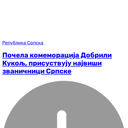
Република Српска
Почела комеморација Добрили
Кукољ, присуствују највиши
званичници Српске