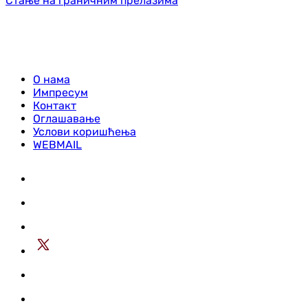
Стање на граничним прелазима
О нама
Импресум
Контакт
Оглашавање
Услови коришћења
WEBMAIL