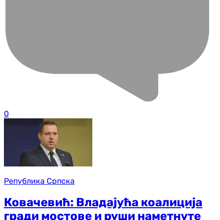
0
Република Српска
Ковачевић: Владајућа коалиција
гради мостове и руши наметнуте