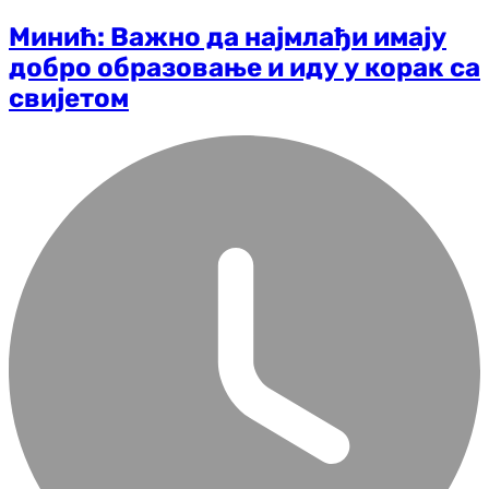
Минић: Важно да најмлађи имају
добро образовање и иду у корак са
свијетом