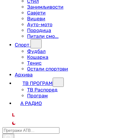
Стил
Занимљивости
Савјети
Вицеви
Ауто-мото
Породица
Питали смо...
Спорт
Фудбал
Кошарка
Тенис
Остали спортови
Архива
ТВ ПРОГРАМ
ТВ Распоред
Програм
А РАДИО
L