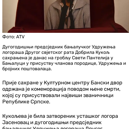
Фото:
ATV
Дугогодишњи предсједник бањалучког Удружења
логораша Другог свјетског рата Добрила Кукољ
сахрањена је данас на гробљу Свети Пантелија у
Бањалуци у присуству чланова породице, Удружења и
бројних поштовалаца.
Прије сахране у Културном центру Бански двор
одржана је комеморација поводом њене смрти,
којој су присуствовали највиши званичници
Републике Српске.
Кукољева је била затвореник усташког логора
Јасеновац и дугогодишњи предсједник
бањалучког Удружења логораша Другог