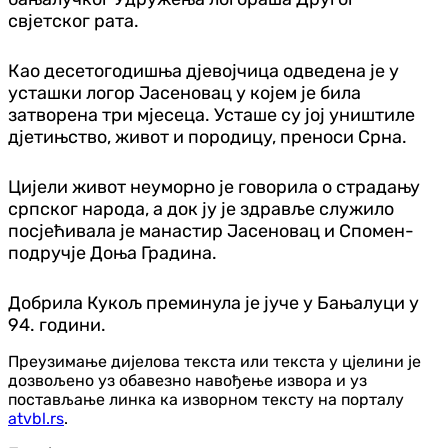
свјетског рата.
Као десетогодишња дјевојчица одведена је у
усташки логор Јасеновац у којем је била
затворена три мјесеца. Усташе су јој уништиле
дјетињство, живот и породицу, преноси Срна.
Цијели живот неуморно је говорила о страдању
српског народа, а док ју је здравље служило
посјећивала је манастир Јасеновац и Спомен-
подручје Доња Градина.
Добрила Кукољ преминула је јуче у Бањалуци у
94. години.
Преузимање дијелова текста или текста у цјелини је
дозвољено уз обавезно навођење извора и уз
постављање линка ка изворном тексту на порталу
atvbl.rs
.