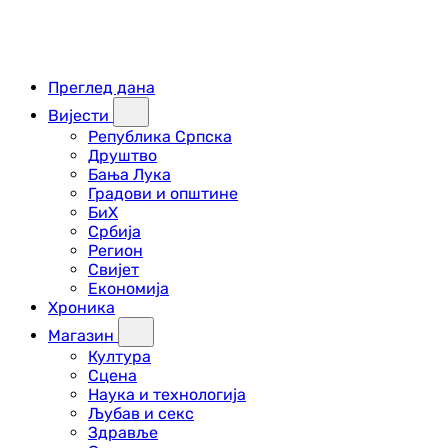
Преглед дана
Вијести
Република Српска
Друштво
Бања Лука
Градови и општине
БиХ
Србија
Регион
Свијет
Економија
Хроника
Магазин
Култура
Сцена
Наука и технологија
Љубав и секс
Здравље