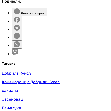
Подијели:
Линк је копиран!
Таг
ови
:
Добрила Кукољ
Комеморација Добрили Кукољ
сахрана
Јасеновац
Бањалука