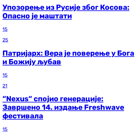
Упозорење из Русије због Косова:
Опасно је маштати
15
25
Патријарх: Вера је поверење у Бога
и Божију љубав
15
21
“Nexus“ спојио генерације:
Завршено 14. издање Freshwave
фестивала
15