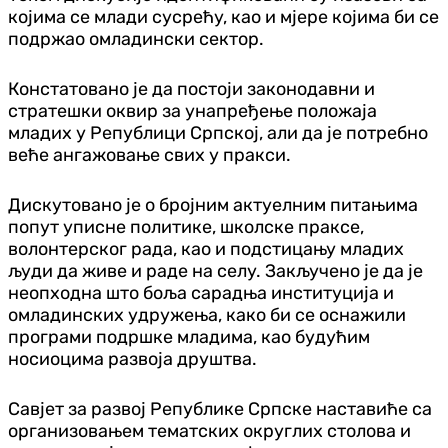
којима се млади сусрећу, као и мјере којима би се
подржао омладински сектор.
Констатовано је да постоји законодавни и
стратешки оквир за унапређење положаја
младих у Републици Српској, али да је потребно
веће ангажовање свих у пракси.
Дискутовано је о бројним актуелним питањима
попут уписне политике, школске праксе,
волонтерског рада, као и подстицању младих
људи да живе и раде на селу. Закључено је да је
неопходна што боља сарадња институција и
омладинских удружења, како би се оснажили
програми подршке младима, као будућим
носиоцима развоја друштва.
Савјет за развој Републике Српске наставиће са
организовањем тематских округлих столова и