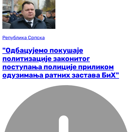
Република Српска
"Одбацујемо покушаје
политизације законитог
поступања полиције приликом
одузимања ратних застава БиХ"