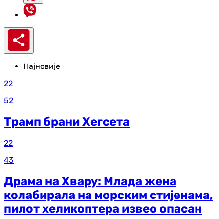
Најновије
22
52
Трамп брани Хегсета
22
43
Драма на Хвару: Млада жена
колабирала на морским стијенама,
пилот хеликоптера извео опасан