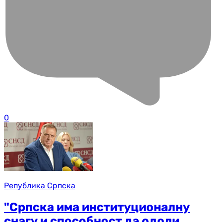
0
Република Српска
"Српска има институционалну
снагу и способност да одоли