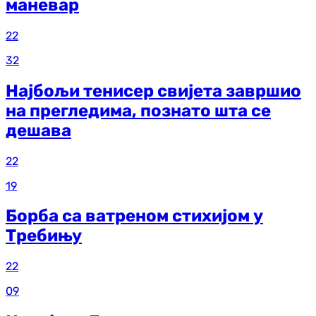
маневар
22
32
Најбољи тенисер свијета завршио
на прегледима, познато шта се
дешава
22
19
Борба са ватреном стихијом у
Требињу
22
09