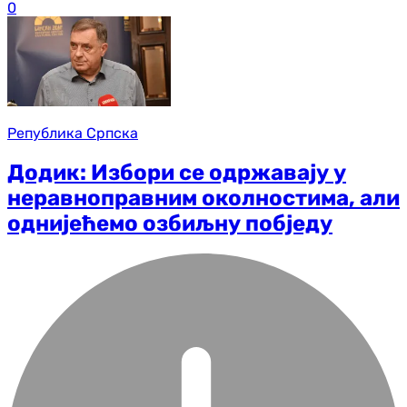
0
Република Српска
Додик: Избори се одржавају у
неравноправним околностима, али
однијећемо озбиљну побједу