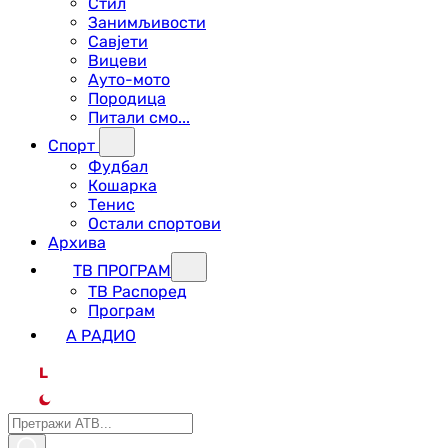
Стил
Занимљивости
Савјети
Вицеви
Ауто-мото
Породица
Питали смо...
Спорт
Фудбал
Кошарка
Тенис
Остали спортови
Архива
ТВ ПРОГРАМ
ТВ Распоред
Програм
А РАДИО
L