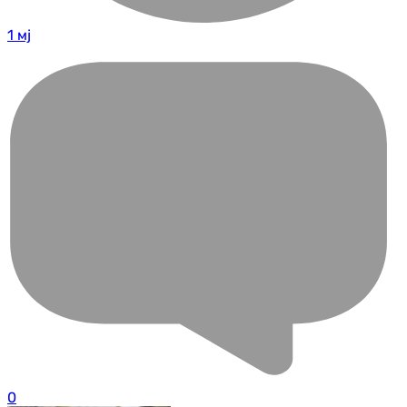
1 мј
0