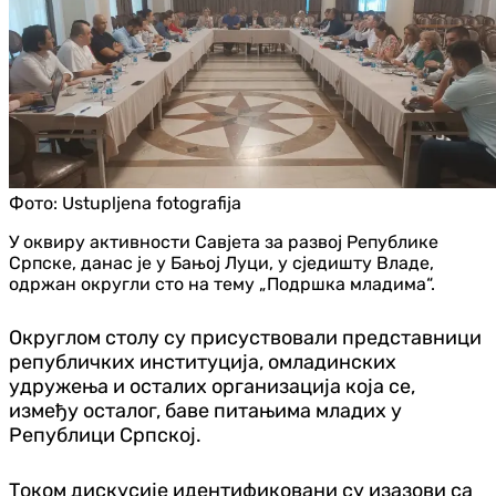
Фото:
Ustupljena fotografija
У оквиру активности Савјета за развој Републике
Српске, данас је у Бањој Луци, у сједишту Владе,
одржан округли сто на тему „Подршка младима“.
Округлом столу су присуствовали представници
републичких институција, омладинских
удружења и осталих организација која се,
између осталог, баве питањима младих у
Републици Српској.
Током дискусије идентификовани су изазови са