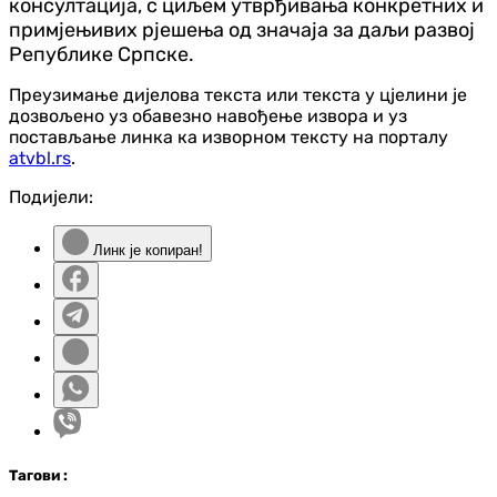
консултација, с циљем утврђивања конкретних и
примјењивих рјешења од значаја за даљи развој
Републике Српске.
Преузимање дијелова текста или текста у цјелини је
дозвољено уз обавезно навођење извора и уз
постављање линка ка изворном тексту на порталу
atvbl.rs
.
Подијели:
Линк је копиран!
Таг
ови
: