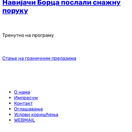
Навијачи Борца послали снажну
поруку
Тренутно на програму
Стање на граничним прелазима
О нама
Импресум
Контакт
Оглашавање
Услови коришћења
WEBMAIL