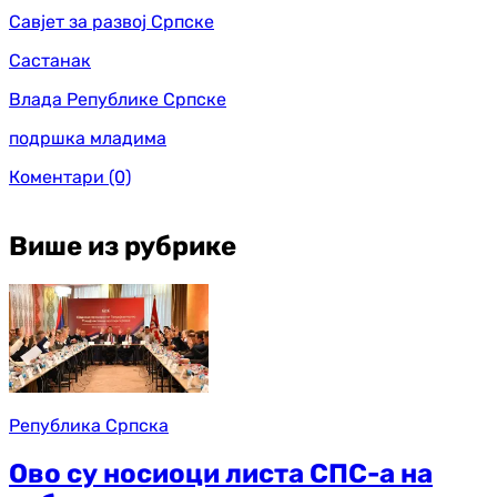
Савјет за развој Српске
Састанак
Влада Републике Српске
подршка младима
Коментари
(0)
Више из рубрике
Република Српска
Ово су носиоци листа СПС-а на