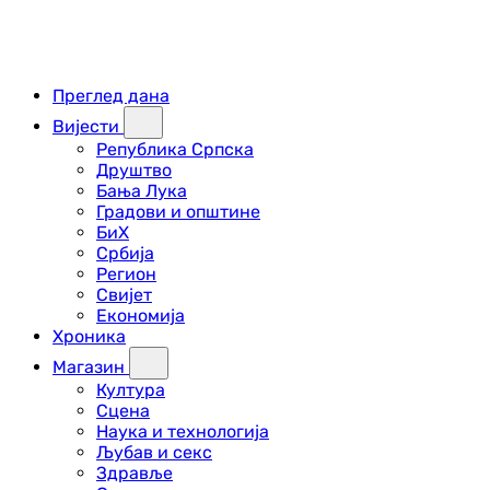
Преглед дана
Вијести
Република Српска
Друштво
Бања Лука
Градови и општине
БиХ
Србија
Регион
Свијет
Економија
Хроника
Магазин
Култура
Сцена
Наука и технологија
Љубав и секс
Здравље