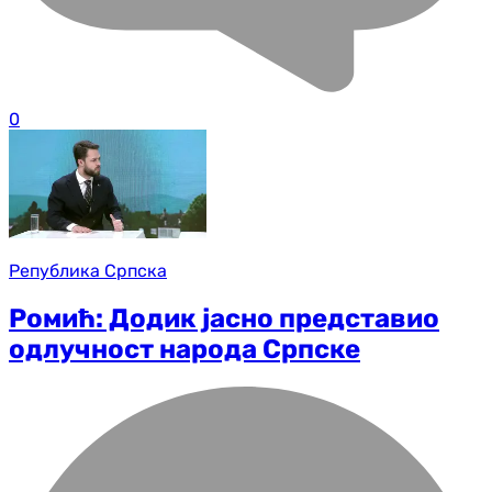
0
Република Српска
Ромић: Додик јасно представио
одлучност народа Српске