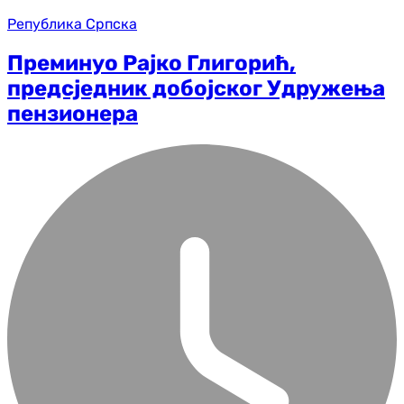
Република Српска
Преминуо Рајко Глигорић,
предсједник добојског Удружења
пензионера