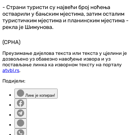
- Страни туристи су највећи број ноћења
остварили у бањским мјестима, затим осталим
туристичким мјестима и планинским мјестима -
рекла је Шимунова.
(СРНА)
Преузимање дијелова текста или текста у цјелини је
дозвољено уз обавезно навођење извора и уз
постављање линка ка изворном тексту на порталу
atvbl.rs
.
Подијели:
Линк је копиран!