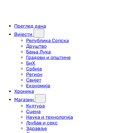
Преглед дана
Вијести
Република Српска
Друштво
Бања Лука
Градови и општине
БиХ
Србија
Регион
Свијет
Економија
Хроника
Магазин
Култура
Сцена
Наука и технологија
Љубав и секс
Здравље