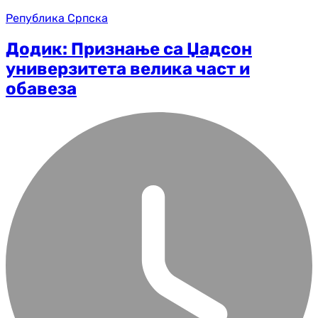
Република Српска
Додик: Признање са Џадсон
универзитета велика част и
обавеза