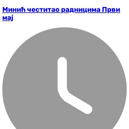
Минић честитао радницима Први
мај