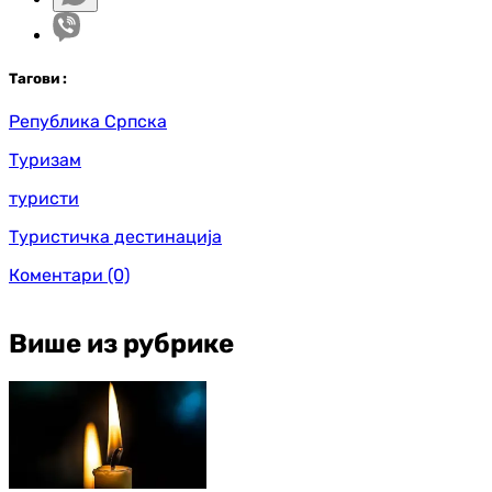
Таг
ови
:
Република Српска
Туризам
туристи
Туристичка дестинација
Коментари
(0)
Више из рубрике