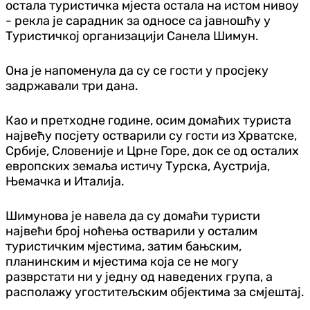
остала туристичка мјеста остала на истом нивоу
- рекла је сарадник за односе са јавношћу у
Туристичкој организацији Санела Шимун.
Она је напоменула да су се гости у просјеку
задржавали три дана.
Као и претходне године, осим домаћих туриста
највећу посјету остварили су гости из Хрватске,
Србије, Словеније и Црне Горе, док се од осталих
европских земаља истичу Турска, Аустрија,
Њемачка и Италија.
Шимунова је навела да су домаћи туристи
највећи број ноћења остварили у осталим
туристичким мјестима, затим бањским,
планинским и мјестима која се не могу
разврстати ни у једну од наведених група, а
располажу угоститељским објектима за смјештај.