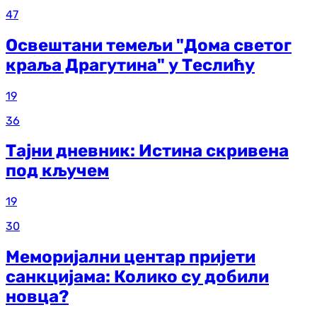
47
Освештани темељи "Дома светог
краља Драгутина" у Теслићу
19
36
Тајни дневник: Истина скривена
под кључем
19
30
Меморијални центар пријети
санкцијама: Колико су добили
новца?