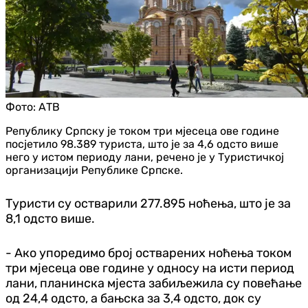
Фото:
АТВ
Републику Српску је током три мјесеца ове године
посјетило 98.389 туриста, што је за 4,6 одсто више
него у истом периоду лани, речено је у Туристичкој
организацији Републике Српске.
Туристи су остварили 277.895 ноћења, што је за
8,1 одсто више.
- Ако упоредимо број остварених ноћења током
три мјесеца ове године у односу на исти период
лани, планинска мјеста забиљежила су повећање
од 24,4 одсто, а бањска за 3,4 одсто, док су