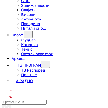
Стил
Занимљивости
Савјети
Вицеви
Ауто-мото
Породица
Питали смо...
Спорт
Фудбал
Кошарка
Тенис
Остали спортови
Архива
ТВ ПРОГРАМ
ТВ Распоред
Програм
А РАДИО
L