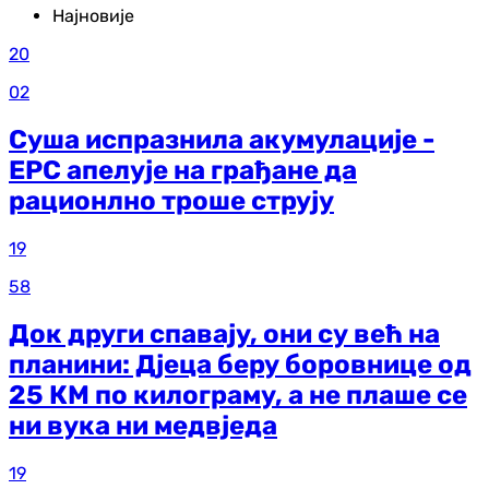
Најновије
20
02
Суша испразнила акумулације -
ЕРС апелује на грађане да
рационлно троше струју
19
58
Док други спавају, они су већ на
планини: Дјеца беру боровнице од
25 КМ по килограму, а не плаше се
ни вука ни медвједа
19