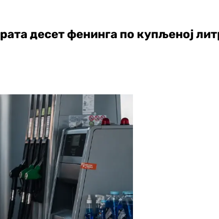
врата десет фенинга по купљеној ли