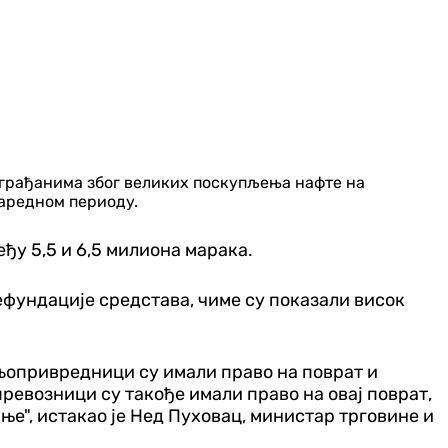
ћ грађанима због великих поскупљења нафте на
наредном периоду.
ђу 5,5 и 6,5 милиона марака.
ефундације средстава, чиме су показали висок
љопривредници су имали право на поврат и
 превозници су такође имали право на овај поврат,
ње", истакао је Нед Пуховац, министар трговине и