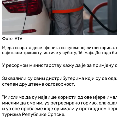
Фото:
ATV
Мјера поврата десет фенига по купљеној литри горива,
свјетском тржишту, истиче у суботу, 16. маја. До тада 
У ресорном министарству кажу да је за примјену о
Захвалили су свим дистрибутерима који су се ода
степен друштвене одговорност.
"Мислимо да су највише користи од ове мјере им
мислим да смо им, уз регресирано гориво, олакшали
и уз све проблеме које су имали у претходном пер
туризма Републике Српске.