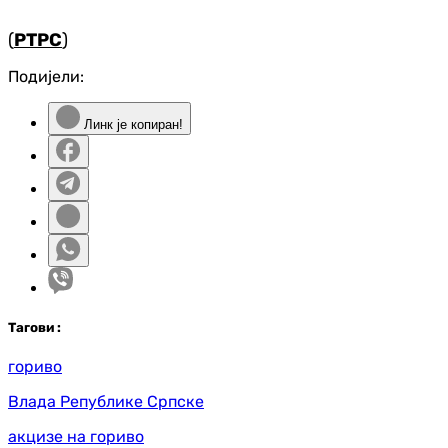
(
РТРС
)
Подијели:
Линк је копиран!
Таг
ови
:
гориво
Влада Републике Српске
акцизе на гориво