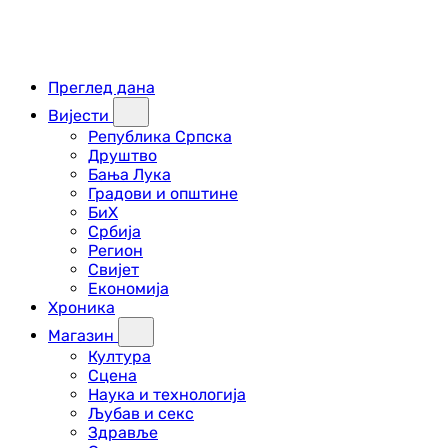
Преглед дана
Вијести
Република Српска
Друштво
Бања Лука
Градови и општине
БиХ
Србија
Регион
Свијет
Економија
Хроника
Магазин
Култура
Сцена
Наука и технологија
Љубав и секс
Здравље