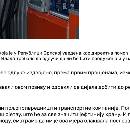
 која је у Републици Српској уведена као директна помо
би Влада требало да одлучи да ли ће бити продужена и у 
ве одлуке издвојено, према првим процјенама, изме
звали овом позиву и одрекли се дијела добити до р
али пољопривредници и транспортне компаније. По
 сјетву, што ће за све значити јефтинију храну. И
иоду, сматрамо да им је ова мјера олакшала послова