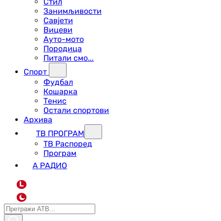
Стил
Занимљивости
Савјети
Вицеви
Ауто-мото
Породица
Питали смо...
Спорт
Фудбал
Кошарка
Тенис
Остали спортови
Архива
ТВ ПРОГРАМ
ТВ Распоред
Програм
А РАДИО
L