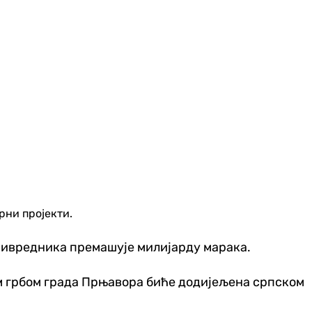
рни пројекти.
привредника премашује милијарду марака.
им грбом града Прњавора биће додијељена српском