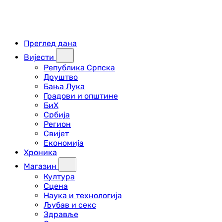
Преглед дана
Вијести
Република Српска
Друштво
Бања Лука
Градови и општине
БиХ
Србија
Регион
Свијет
Економија
Хроника
Магазин
Култура
Сцена
Наука и технологија
Љубав и секс
Здравље