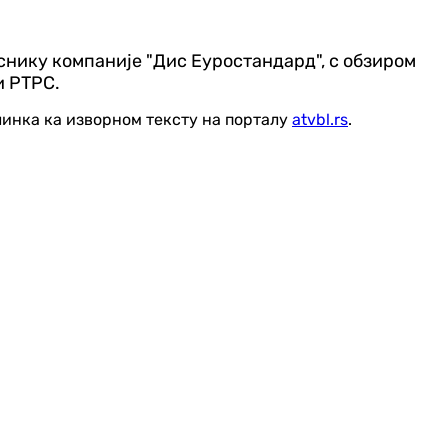
нику компаније "Дис Еуростандард", с обзиром
и РТРС.
линка ка изворном тексту на порталу
atvbl.rs
.