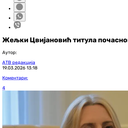
Жељки Цвијановић титула почасно
Аутор:
АТВ редакција
19.03.2026
13:18
Коментари:
4