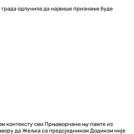
а града одлучила да највише признање буде
 том контексту сви Прњаворчани њу памте из
рњавору да Жељка са предсједником Додиком није