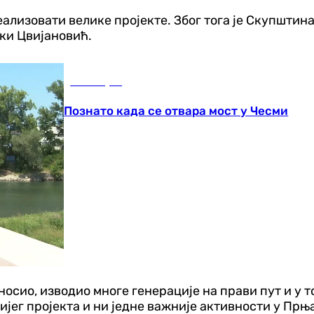
ализовати велике пројекте. Због тога је Скупштин
ки Цвијановић.
Бања Лука
Познато када се отвара мост у Чесми
иносио, изводио многе генерације на прави пут и у
жнијег пројекта и ни једне важније активности у П