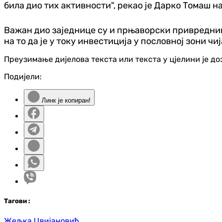
била дио тих активности", рекао је Дарко Томаш 
Важан дио заједнице су и прњаворски привредниц
на то да је у току инвестиција у пословној зони ч
Преузимање дијелова текста или текста у цјелини је д
Подијели:
Линк је копиран!
Таг
ови
:
Жељка Цвијановић