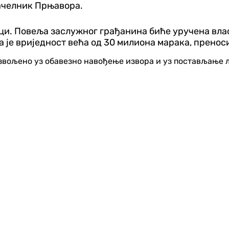
начелник Прњавора.
и. Повеља заслужног грађанина биће уручена влас
ија је вриједност већа од 30 милиона марака, пренос
озвољено уз обавезно навођење извора и уз постављање 