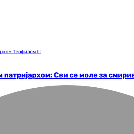
 патријархом: Сви се моле за смири