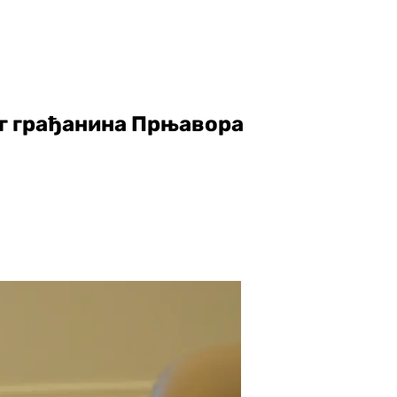
г грађанина Прњавора