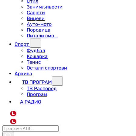
Стил
Занимљивости
Савјети
Вицеви
Ауто-мото
Породица
Питали смо...
Спорт
Фудбал
Кошарка
Тенис
Остали спортови
Архива
ТВ ПРОГРАМ
ТВ Распоред
Програм
А РАДИО
L