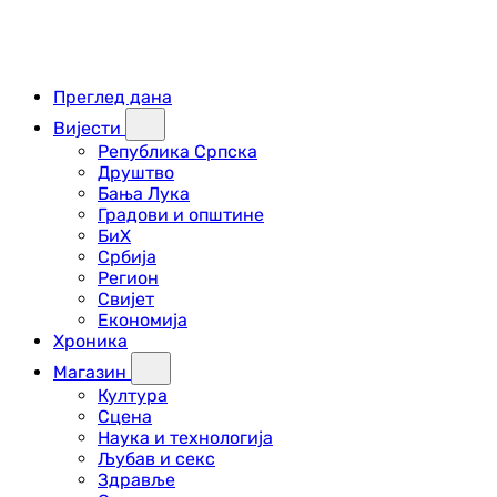
Преглед дана
Вијести
Република Српска
Друштво
Бања Лука
Градови и општине
БиХ
Србија
Регион
Свијет
Економија
Хроника
Магазин
Култура
Сцена
Наука и технологија
Љубав и секс
Здравље