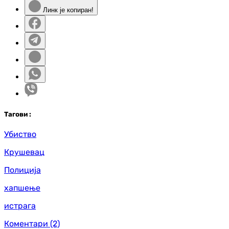
Линк је копиран!
Таг
ови
:
Убиство
Крушевац
Полиција
хапшење
истрага
Коментари
(2)