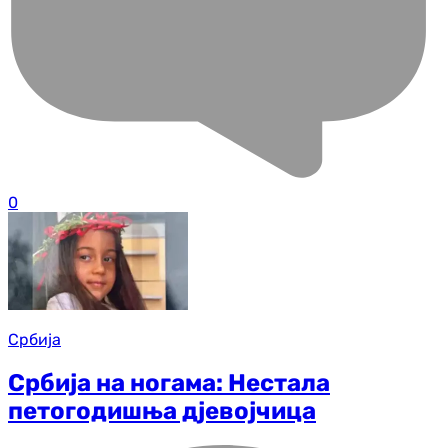
0
Србија
Србија на ногама: Нестала
петогодишња дјевојчица