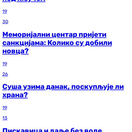
19
30
Меморијални центар пријети
санкцијама: Колико су добили
новца?
19
26
Суша узима данак, поскупљује ли
храна?
19
13
Пискавица и даље без воде,