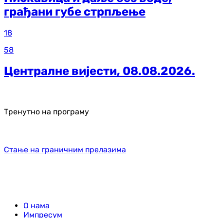
грађани губе стрпљење
18
58
Централне вијести, 08.08.2026.
Тренутно на програму
Стање на граничним прелазима
О нама
Импресум