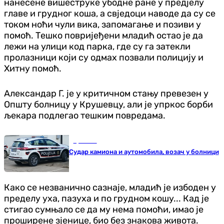
нанесене вишеструке убодне ране у предјелу
главе и грудног коша, а свједоци наводе да су се
током ноћи чули вика, запомагање и позиви у
помоћ. Тешко повријеђени младић остао је да
лежи на улици код парка, где су га затекли
пролазници који су одмах позвали полицију и
Хитну помоћ.
Александар Г. је у критичном стању превезен у
Општу болницу у Крушевцу, али је упркос борби
љекара подлегао тешким повредама.
Хроника
Судар камиона и аутомобила, возач у болници
Како се незванично сазнаје, младић је избоден у
пределу уха, пазуха и по грудном кошу... Кад је
стигао сумњало се да му нема помоћи, имао је
проширене зјенице, био без знакова живота.