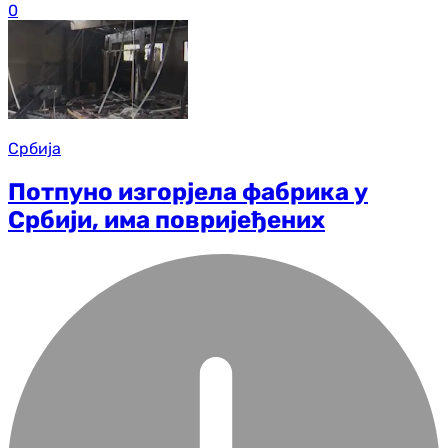
0
Србија
Потпуно изгорјела фабрика у
Србији, има повријеђених