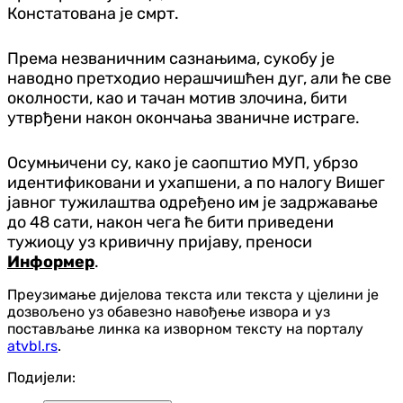
Констатована је смрт.
Према незваничним сазнањима, сукобу је
наводно претходио нерашчишћен дуг, али ће све
околности, као и тачан мотив злочина, бити
утврђени након окончања званичне истраге.
Осумњичени су, како је саопштио МУП, убрзо
идентификовани и ухапшени, а по налогу Вишег
јавног тужилаштва одређено им је задржавање
до 48 сати, након чега ће бити приведени
тужиоцу уз кривичну пријаву, преноси
Информер
.
Преузимање дијелова текста или текста у цјелини је
дозвољено уз обавезно навођење извора и уз
постављање линка ка изворном тексту на порталу
atvbl.rs
.
Подијели: