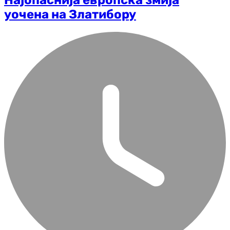
Најопаснија европска змија
уочена на Златибору