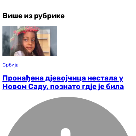
Више из рубрике
Србија
Пронађена дјевојчица нестала у
Новом Саду, познато гдје је била