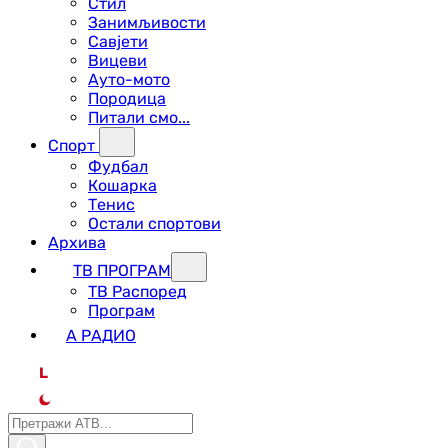
Стил
Занимљивости
Савјети
Вицеви
Ауто-мото
Породица
Питали смо...
Спорт
Фудбал
Кошарка
Тенис
Остали спортови
Архива
ТВ ПРОГРАМ
ТВ Распоред
Програм
А РАДИО
L