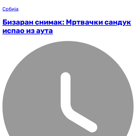
Србија
Бизаран снимак: Мртвачки сандук
испао из аута