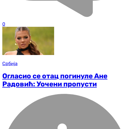
0
Србија
Огласио се отац погинуле Ане
Радовић: Уочени пропусти