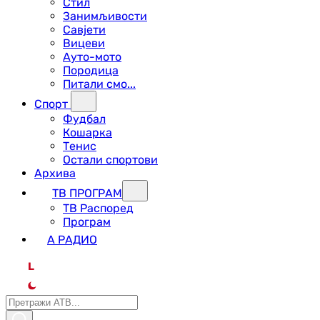
Стил
Занимљивости
Савјети
Вицеви
Ауто-мото
Породица
Питали смо...
Спорт
Фудбал
Кошарка
Тенис
Остали спортови
Архива
ТВ ПРОГРАМ
ТВ Распоред
Програм
А РАДИО
L