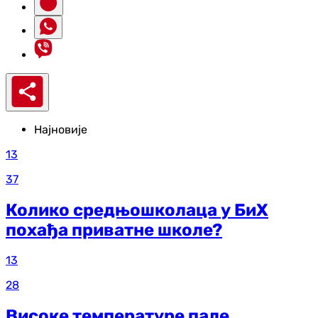
Најновије
13
37
Колико средњошколаца у БиХ
похађа приватне школе?
13
28
Високе температуре пале