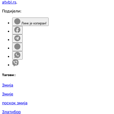
atvbl.rs
.
Подијели:
Линк је копиран!
Таг
ови
:
Змија
Змије
поскок змија
Златибор