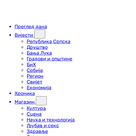
Преглед дана
Вијести
Република Српска
Друштво
Бања Лука
Градови и општине
БиХ
Србија
Регион
Свијет
Економија
Хроника
Магазин
Култура
Сцена
Наука и технологија
Љубав и секс
Здравље