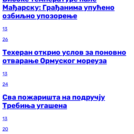
Мађарску: Грађанима упућено
озбиљно упозорење
13
26
Техеран открио услов за поновно
отварање Ормуског мореуза
13
24
Сва пожаришта на подручју
Требиња угашена
13
20