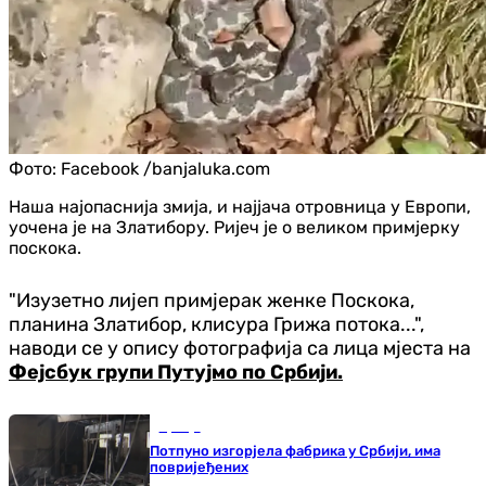
Фото:
Facebook /banjaluka.com
Наша најопаснија змија, и најјача отровница у Европи,
уочена је на Златибору. Ријеч је о великом примјерку
поскока.
"Изузетно лијеп примјерак женке Поскока,
планина Златибор, клисура Грижа потока...",
наводи се у опису фотографија са лица мјеста на
Фејсбук групи Путујмо по Србији.
Србија
Потпуно изгорјела фабрика у Србији, има
повријеђених