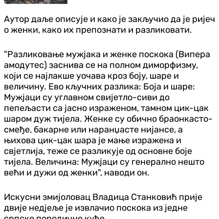
Аутор даље описује и како је закључио да је ријеч
о женки, како их препознати и разликовати.
"Разликовање мужјака и женке поскока (Випера
амодyтес) заснива се на полном диморфизму,
који се најлакше уочава кроз боју, шаре и
величину. Ево кључних разлика: Боја и шаре:
Мужјаци су углавном свијетло-сиви до
пепељасти са јасно израженом, тамном цик-цак
шаром дуж тијела. Женке су обично браонкасто-
смеђе, бакарне или наранџасте нијансе, а
њихова цик-цак шара је мање изражена и
свјетлија, теже се разликује од основне боје
тијела. Величина: Мужјаци су генерално нешто
већи и дужи од женки", наводи он.
Искусни змијоловац Владица Станковић прије
двије недјеље је извлачио поскока из једне
српске породичне куће.