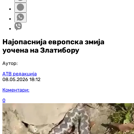
Најопаснија европска змија
уочена на Златибору
Аутор:
АТВ редакција
08.05.2026
18:12
Коментари:
0