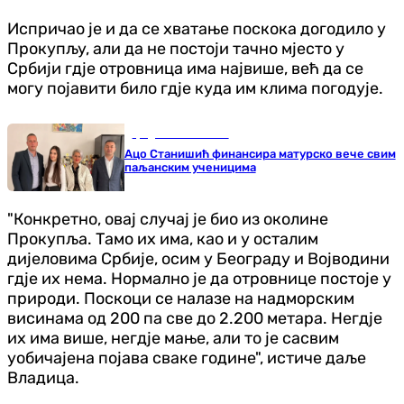
Испричао је и да се хватање поскока догодило у
Прокупљу, али да не постоји тачно мјесто у
Србији гдје отровница има највише, већ да се
могу појавити било гдје куда им клима погодује.
Градови и општине
Ацо Станишић финансира матурско вече свим
паљанским ученицима
"Конкретно, овај случај је био из околине
Прокупља. Тамо их има, као и у осталим
дијеловима Србије, осим у Београду и Војводини
гдје их нема. Нормално је да отровнице постоје у
природи. Поскоци се налазе на надморским
висинама од 200 па све до 2.200 метара. Негдје
их има више, негдје мање, али то је сасвим
уобичајена појава сваке године", истиче даље
Владица.