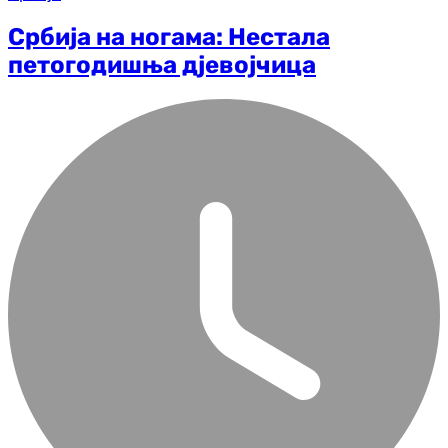
Србија на ногама: Нестала
петогодишња дјевојчица