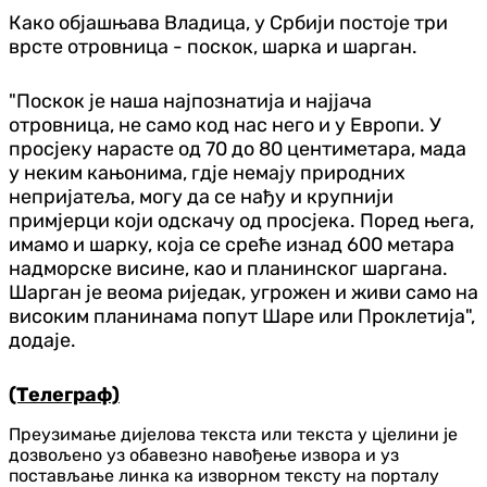
Како објашњава Владица, у Србији постоје три
врсте отровница - поскок, шарка и шарган.
"Поскок је наша најпознатија и најјача
отровница, не само код нас него и у Европи. У
просјеку нарасте од 70 до 80 центиметара, мада
у неким кањонима, гдје немају природних
непријатеља, могу да се нађу и крупнији
примјерци који одскачу од просјека. Поред њега,
имамо и шарку, која се среће изнад 600 метара
надморске висине, као и планинског шаргана.
Шарган је веома риједак, угрожен и живи само на
високим планинама попут Шаре или Проклетија",
додаје.
(Телеграф)
Преузимање дијелова текста или текста у цјелини је
дозвољено уз обавезно навођење извора и уз
постављање линка ка изворном тексту на порталу