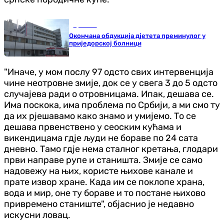
Хроника
Окончана обдукција дјетета преминулог у
приједорској болници
"Иначе, у мом послу 97 одсто свих интервенција
чине неотровне змије, док се у свега 3 до 5 одсто
случајева ради о отровницама. Ипак, дешава се.
Има поскока, има проблема по Србији, а ми смо ту
да их рјешавамо како знамо и умијемо. То се
дешава првенствено у сеоским кућама и
викендицама гдје људи не бораве по 24 сата
дневно. Тамо гдје нема сталног кретања, глодари
први направе рупе и станишта. Змије се само
надовежу на њих, користе њихове канале и
прате извор хране. Када им се поклопе храна,
вода и мир, оне ту бораве и то постане њихово
привремено станиште", објаснио је недавно
искусни ловац.