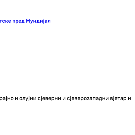
тске пред Мундијал
рајно и олујни сјеверни и сјеверозападни вјетар и