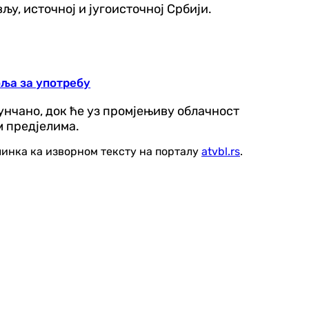
у, источној и југоисточној Србији.
оља за употребу
сунчано, док ће уз промјењиву облачност
м предјелима.
линка ка изворном тексту на порталу
atvbl.rs
.