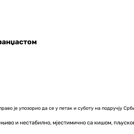
аранџастом
во је упозорио да се у петак и суботу на подручју Срб
јењиво и нестабилно, мјестимично са кишом, пљуск