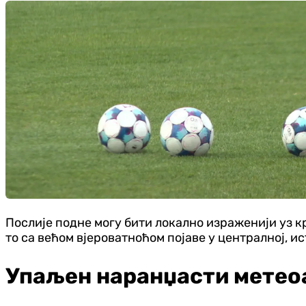
Послије подне могу бити локално израженији уз кр
то са већом вјероватноћом појаве у централној, ис
Упаљен наранџасти метео