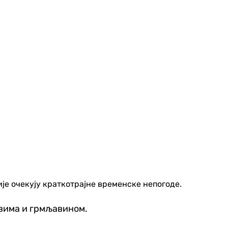
ије очекују краткотрајне временске непогоде.
овима и грмљавином.