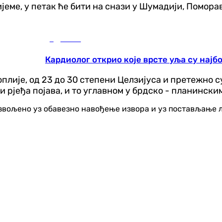
еме, у петак ће бити на снази у Шумадији, Поморављ
Здравље
Кардиолог открио које врсте уља су најб
топлије, од 23 до 30 степени Целзијуса и претежно 
 рјеђа појава, и то углавном у брдско - планински
озвољено уз обавезно навођење извора и уз постављање 