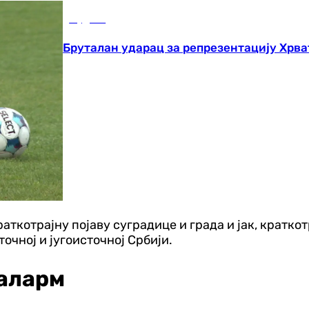
Фудбал
Бруталан ударац за репрезентацију Хрва
аткотрајну појаву суградице и града и јак, краткот
точној и југоисточној Србији.
аларм