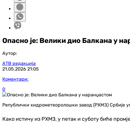
Опасно је: Велики дио Балкана у н
Аутор:
АТВ редакција
21.05.2026
21:05
Коментари:
0
Републички хидрометеоролошки завод (РХМЗ) Србије упра
Како истичу из РХМЗ, у петак и суботу биће пром