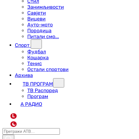
Стил
Занимљивости
Савјети
Вицеви
Ауто-мото
Породица
Питали смо...
Спорт
Фудбал
Кошарка
Тенис
Остали спортови
Архива
ТВ ПРОГРАМ
ТВ Распоред
Програм
А РАДИО
L