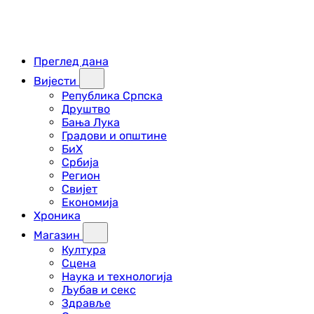
Преглед дана
Вијести
Република Српска
Друштво
Бања Лука
Градови и општине
БиХ
Србија
Регион
Свијет
Економија
Хроника
Магазин
Култура
Сцена
Наука и технологија
Љубав и секс
Здравље