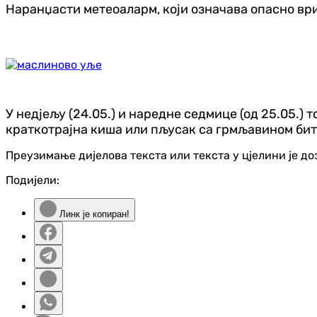
Наранџасти метеоаларм, који означава опасно вриј
У недјељу (24.05.) и наредне седмице (од 25.05.) 
краткотрајна киша или пљусак са грмљавином бити
Преузимање дијелова текста или текста у цјелини је д
Подијели:
Линк је копиран!