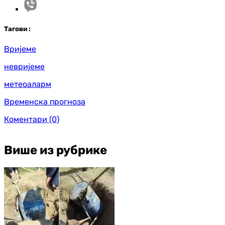
Таг
ови
:
Вријеме
невријеме
метеоаларм
Временска прогноза
Коментари
(0)
Више из рубрике