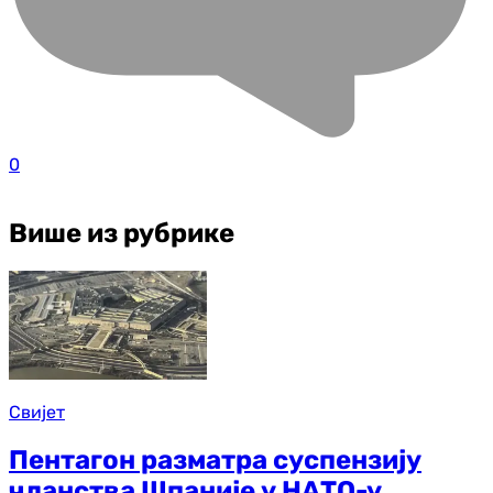
0
Више из рубрике
Свијет
Пентагон разматра суспензију
чланства Шпаније у НАТО-у