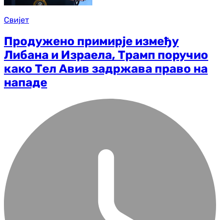
Свијет
Продужено примирје између
Либана и Израела, Трамп поручио
како Тел Авив задржава право на
нападе