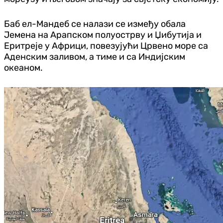
Баб ел-Мандеб се налази се између обала
Јемена на Арапском полуострву и Џибутија и
Еритреје у Африци, повезујући Црвено море са
Аденским заливом, а тиме и са Индијским
океаном.