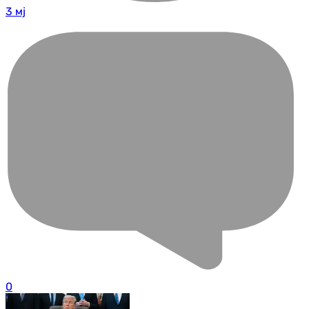
3 мј
0