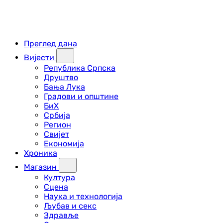
Преглед дана
Вијести
Република Српска
Друштво
Бања Лука
Градови и општине
БиХ
Србија
Регион
Свијет
Економија
Хроника
Магазин
Култура
Сцена
Наука и технологија
Љубав и секс
Здравље