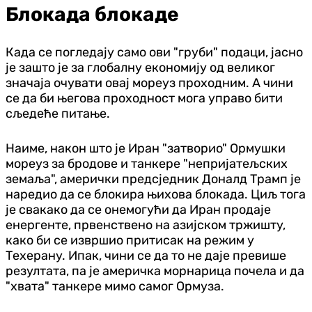
Блокада блокаде
Када се погледају само ови "груби" подаци, јасно
је зашто је за глобалну економију од великог
значаја очувати овај мореуз проходним. А чини
се да би његова проходност мога управо бити
сљедеће питање.
Наиме, након што је Иран "затворио" Ормушки
мореуз за бродове и танкере "непријатељских
земаља", амерички предсједник Доналд Трамп је
наредио да се блокира њихова блокада. Циљ тога
је свакако да се онемогући да Иран продаје
енергенте, првенствено на азијском тржишту,
како би се извршио притисак на режим у
Техерану. Ипак, чини се да то не даје превише
резултата, па је америчка морнарица почела и да
"хвата" танкере мимо самог Ормуза.