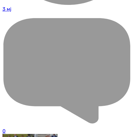
3 мј
0