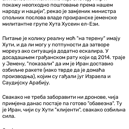
покажу неопходно поштовање према нашем
народу и нацији", рекао је замјеник министра
спољних послова владе проиранске јеменске
милитантне групе Хута Хусеин ел-Ези.
Питање је колику реалну моћ "на терену" имају
Хути, и да ли могу у потпуности да затворе
мореуз ако ситуација додатно ескалира. У
досадашњем грађанском рату који од 2014. траје
у Јемену, "показали" да им је Иран доставио
озбиљне ракете (иако тврде да је домаћа
производња), којим су гађали југ Израела и
Саудијску Арабију.
Свакако не треба заборавити ни дронове, чија
примјена данас постаје па готово "обавезна". Ту
је Иран, чији су Хути "клијенти", свакако озбиљна
сила.