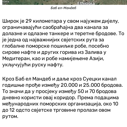
Баб ел-Мандеб
Широк је 29 километара у свом најужем дијелу,
ограничавајући саобраћајна два канала за
долазне и одлазне танкере и теретне бродове. То
је једна од најважнијих свјетских рута за
глобалне поморске пошиљке робе, посебно
сирове нафте и других горива из Залива у
Медитеран, као и робе намијењене Азији,
укључујући руску нафту.
Кроз Баб ел Мандеб и даље кроз Суецки канал
годишње прође између 20.000 и 25.000 бродова.
То значи да у просјеку између 50 и 70 бродова
дневно користи овај коридор. Према подацима
међународних поморских организација, око 10
до 12 одсто свјетске трговине пролази овом
рутом.