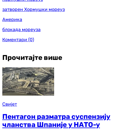
затворен Хормушки мореуз
Америка
блокада мореуза
Коментари
(0)
Прочитајте више
Свијет
Пентагон разматра суспензију
чланства Шпаније у НАТО-у