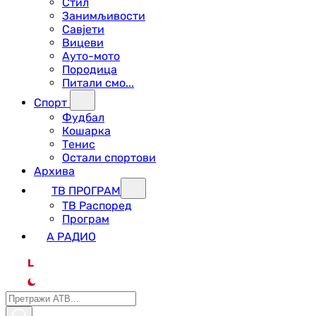
Стил
Занимљивости
Савјети
Вицеви
Ауто-мото
Породица
Питали смо...
Спорт
Фудбал
Кошарка
Тенис
Остали спортови
Архива
ТВ ПРОГРАМ
ТВ Распоред
Програм
А РАДИО
L