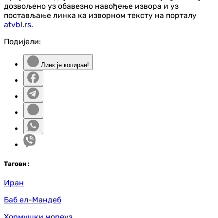
дозвољено уз обавезно навођење извора и уз
постављање линка ка изворном тексту на порталу
atvbl.rs
.
Подијели:
Линк је копиран!
Таг
ови
:
Иран
Баб ел-Мандеб
Хормушки мореуз