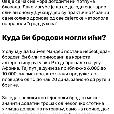
Овдје се чак не мора догодити ни потпуна
блокада. Лако могуће је да се догоди сценарио
сличан оном у Дубаију, јер су практично Иранци
са неколико дронова од ове свјетске метрополе
направили "град духова".
Куда би бродови могли ићи?
У случају да Баб-ел Мандеб постане небезбједан,
бродови би били приморани да користе
алтернативу руту око Рта добре наде на југу
Африке. Тај пут је дужи за приближно 6.000 до
10.000 километара, што значи продужетак
пловидбе од 10 до чак 20 дана, зависно од руте и
брзине.
За један велики контејнерски брод то може
значити додатни трошак од неколико стотина
хиљада долара по путовању, само на гориво, док