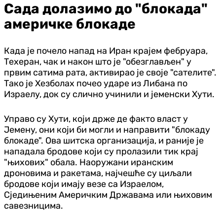
Сада долазимо до "блокада"
америчке блокаде
Када је почело напад на Иран крајем фебруара,
Техеран, чак и након што је "обезглављен" у
првим сатима рата, активирао је своје "сателите".
Тако је Хезболах почео ударе из Либана по
Израелу, док су слично учинили и јеменски Хути.
Управо су Хути, који држе де факто власт у
Јемену, они који би могли и направити "блокаду
блокаде". Ова шитска организација, и раније је
нападала бродове који су пролазили тик крај
"њихових" обала. Наоружани иранским
дроновима и ракетама, најчешће су циљали
бродове који имају везе са Израелом,
Сједињеним Америчким Државама или њиховим
савезницима.