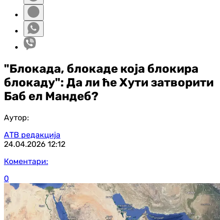
"Блокада, блокаде која блокира
блокаду": Да ли ће Хути затворити
Баб ел Мандеб?
Аутор:
АТВ редакција
24.04.2026
12:12
Коментари:
0