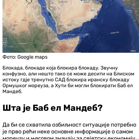
Фото:
Google maps
Блокада, блокаде која блокира блокаду. Звучну
конфузно, али нешто тако се може десити на Блиском
истоку гдје тренутно САД блокира иранску блокаду
Ормушког мореуза, а Хути би могли блокирати Баб ел
Мандеб.
Шта је Баб ел Мандеб?
Да би се схватила озбиљност ситуације потребно
је прво рећи неке основне информације о самом
мореузу и његовом значају за свјетску економију.