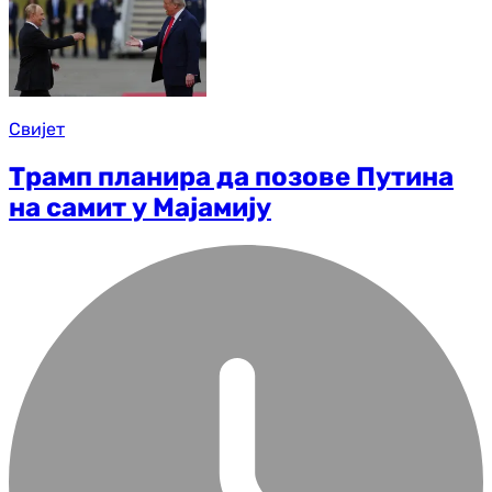
Свијет
Трамп планира да позове Путина
на самит у Мајамију