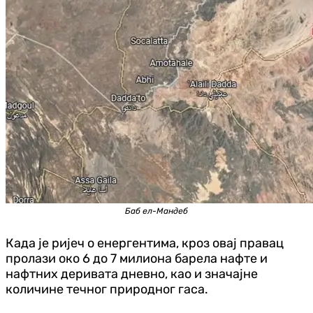
Баб ел-Мандеб
Када је ријеч о енергентима, кроз овај правац
пролази око 6 до 7 милиона барела нафте и
нафтних деривата дневно, као и значајне
количине течног природног гаса.