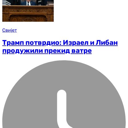
Свијет
Трамп потврдио: Израел и Либан
продужили прекид ватре