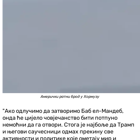
Амерички ратни брод у Хормузу
"Ако одлучимо да затворимо Баб ел-Мандеб,
онда ће цијело човјечанство бити потпуно
немоћни да га отвори. Стога је најбоље да Трамп
и његови саучесници одмах прекину све
активности и политике које ометају мир и