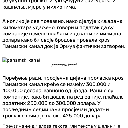
се укупни трошкови, укључујући осигурање и
кашњења, мјере у милионима.
А колико је све повезано, иако дјелује хиљадама
километара удаљено, говори и податак да су
компаније почеле плаћати и до четири милиона
долара како би своје бродове провеле кроз
Панамски канал док је Ормуз фактички затворен.
panamski kanal
Поређења ради, просјечна цијена проласка кроз
Панамски канал креће се између 300.000 и
400.000 долара, зависно од брода. Раније су
компаније, како би дошле на ред раније, плаћале
додатних 250.000 до 300.000 долара. У
посљедњим седмицама просјечан додатни
трошак скочио је на око 425.000 долара.
Преузимање дијелова текста или текста у цјелини је