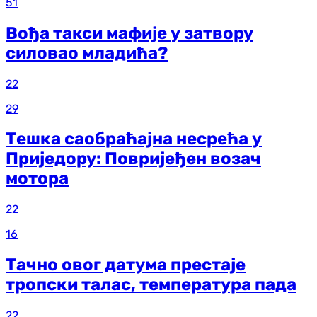
51
Вођа такси мафије у затвору
силовао младића?
22
29
Тешка саобраћајна несрећа у
Приједору: Повријеђен возач
мотора
22
16
Тачно овог датума престаје
тропски талас, температура пада
22