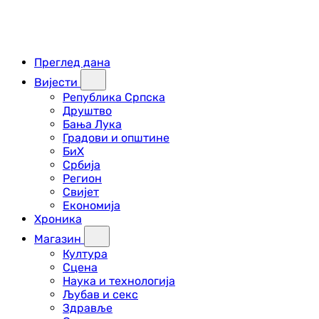
Преглед дана
Вијести
Република Српска
Друштво
Бања Лука
Градови и општине
БиХ
Србија
Регион
Свијет
Економија
Хроника
Магазин
Култура
Сцена
Наука и технологија
Љубав и секс
Здравље