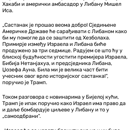
Хакаби и амерички амбасадор у Либану Мишел
Иса.
„Састанак је прошао веома добро! Сједињене
Америчке Државе ће сарађивати с Либаном како
би му помогле да се заштити од Хезболаха.
Примирје између Израела и Либана биће
продужено за три седмице. Радујем се што ћу у
блиској будућности угостити премијера Израела,
Бибиja Нетанјахуа, и предсједника Либана,
Џозефа Ауна. Била ми је велика част бити
учесник овог врло историјског састанка!“,
поручио је Трамп.
Током разговора с новинарима у Бијелој кући,
Трамп је ипак поручио како Израел има право да
и даље бомбардује циљеве у Либану и то у
„самоодбрани“.