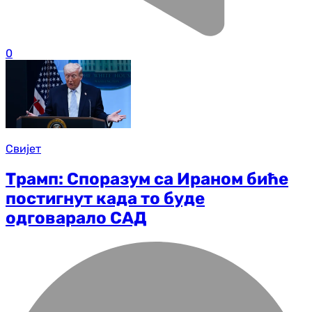
0
Свијет
Трамп: Споразум са Ираном биће
постигнут када то буде
одговарало САД