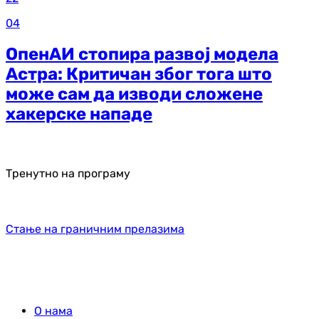
04
ОпенАИ стопира развој модела
Астра: Критичан због тога што
може сам да изводи сложене
хакерске нападе
Тренутно на програму
Стање на граничним прелазима
О нама