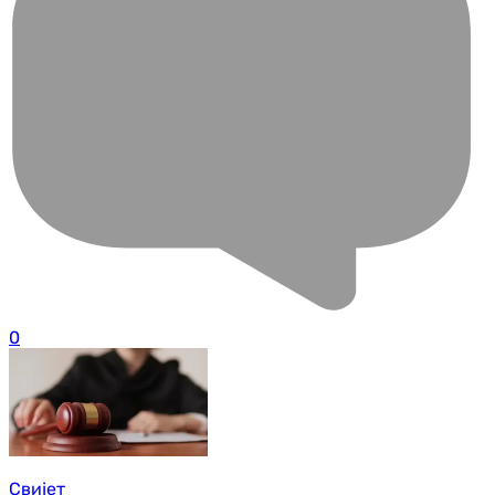
0
Свијет