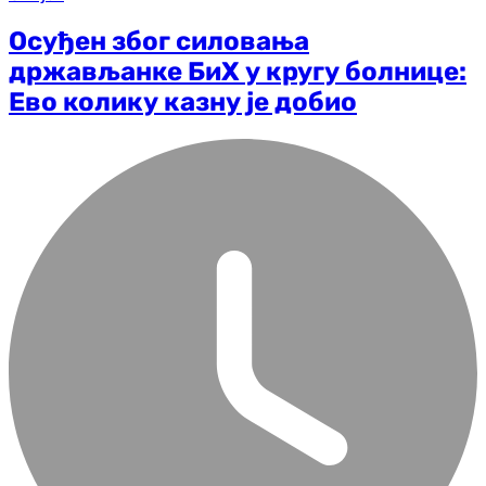
Осуђен због силовања
држављанке БиХ у кругу болнице:
Ево колику казну је добио