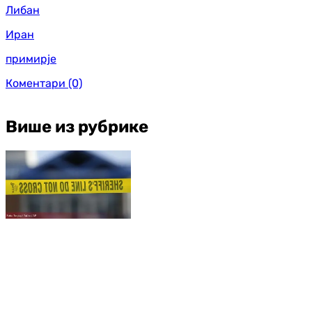
Либан
Иран
примирје
Коментари
(0)
Више из рубрике