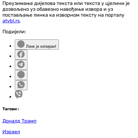
Преузимање дијелова текста или текста у цјелини је
дозвољено уз обавезно навођење извора и уз
постављање линка ка изворном тексту на порталу
atvbl.rs
.
Подијели:
Линк је копиран!
Таг
ови
:
Доналд Трамп
Израел