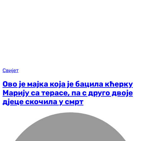
Свијет
Ово је мајка која је бацила кћерку
Марију са терасе, па с друго двоје
дјеце скочила у смрт