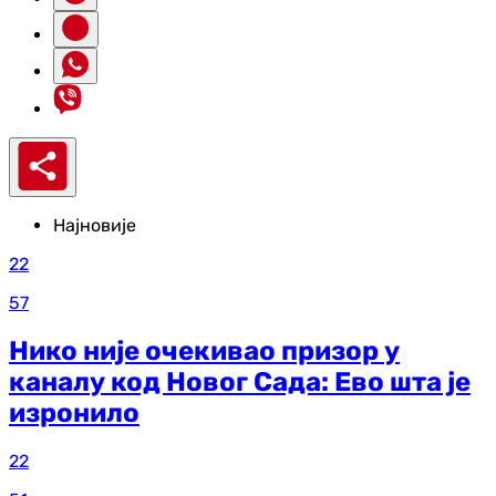
Најновије
22
57
Нико није очекивао призор у
каналу код Новог Сада: Ево шта је
изронило
22