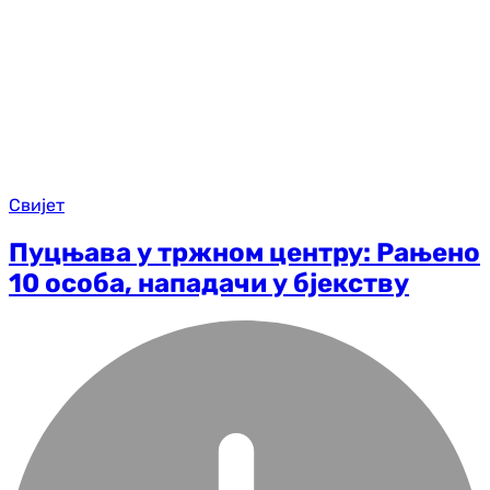
Свијет
Пуцњава у тржном центру: Рањено
10 особа, нападачи у бјекству