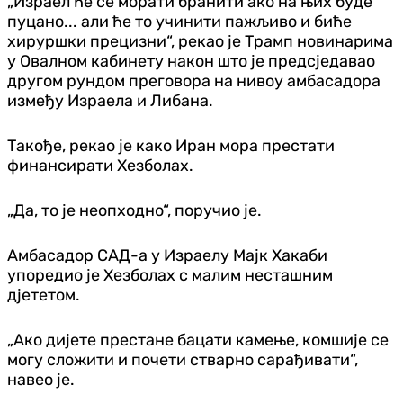
„Израел ће се морати бранити ако на њих буде
пуцано... али ће то учинити пажљиво и биће
хируршки прецизни“, рекао је Трамп новинарима
у Овалном кабинету након што је предсједавао
другом рундом преговора на нивоу амбасадора
између Израела и Либана.
Такође, рекао је како Иран мора престати
финансирати Хезболах.
„Да, то је неопходно“, поручио је.
Амбасадор САД-а у Израелу Мајк Хакаби
упоредио је Хезболах с малим несташним
дјететом.
„Ако дијете престане бацати камење, комшије се
могу сложити и почети стварно сарађивати“,
навео је.