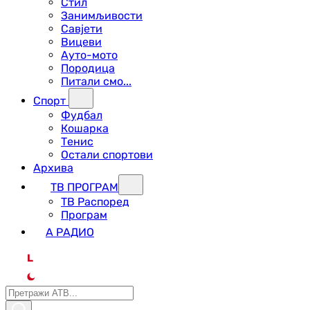
Стил
Занимљивости
Савјети
Вицеви
Ауто-мото
Породица
Питали смо...
Спорт
Фудбал
Кошарка
Тенис
Остали спортови
Архива
ТВ ПРОГРАМ
ТВ Распоред
Програм
А РАДИО
L