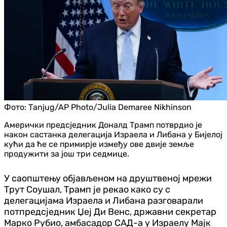
Фото:
Таnjug/AP Photo/Julia Demaree Nikhinson
Амерички предсједник Доналд Трамп потврдио је
након састанка делегација Израела и Либана у Бијелој
кући да ће се примирје између ове двије земље
продужити за још три седмице.
У саопштењу објављеном на друштвеној мрежи
Трут Соушал, Трамп је рекао како су с
делегацијама Израела и Либана разговарали
потпредсједник Џеј Ди Венс, државни секретар
Марко Рубио, амбасадор САД-а у Израелу Мајк