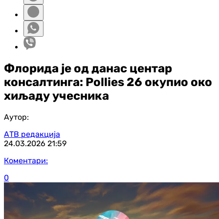
Флорида је од данас центар
консалтинга: Pollies 26 окупио око
хиљаду учесника
Аутор:
АТВ редакција
24.03.2026
21:59
Коментари:
0