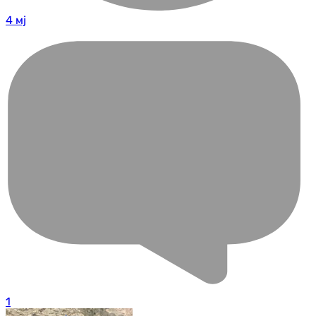
4 мј
1