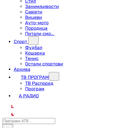
Стил
Занимљивости
Савјети
Вицеви
Ауто-мото
Породица
Питали смо...
Спорт
Фудбал
Кошарка
Тенис
Остали спортови
Архива
ТВ ПРОГРАМ
ТВ Распоред
Програм
А РАДИО
L