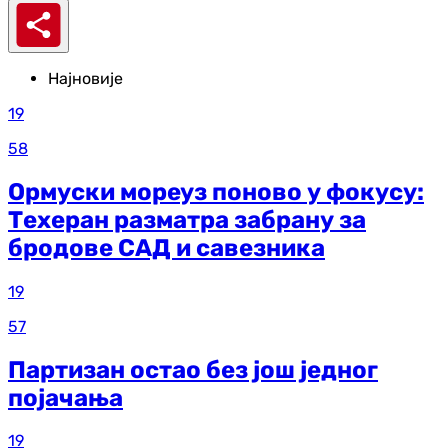
Најновије
19
58
Ормуски мореуз поново у фокусу:
Техеран разматра забрану за
бродове САД и савезника
19
57
Партизан остао без још једног
појачања
19