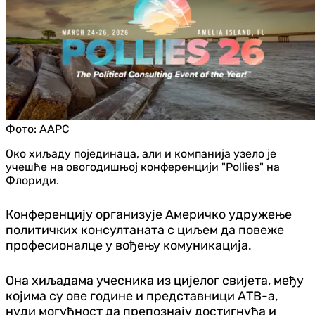
Фото:
AAPC
Око хиљаду појединаца, али и компанија узело је
учешће на овогодишњој конференцији "Pollies" на
Флориди.
Конференцију организује Америчко удружење
политичких консултаната с циљем да повеже
професионалце у вођењу комуникација.
Она хиљадама учесника из цијелог свијета, међу
којима су ове године и представници АТВ-а,
нуди могућност да препознају достигнућа и