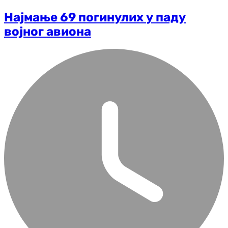
Најмање 69 погинулих у паду
војног авиона