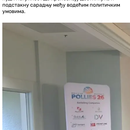
подстакну сарадњу међу водећим политичким
умовима.