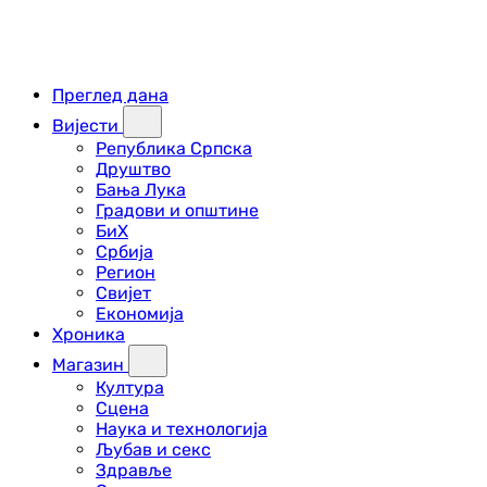
Преглед дана
Вијести
Република Српска
Друштво
Бања Лука
Градови и општине
БиХ
Србија
Регион
Свијет
Економија
Хроника
Магазин
Култура
Сцена
Наука и технологија
Љубав и секс
Здравље