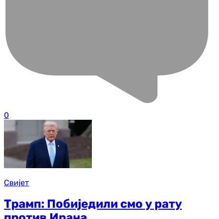
0
Свијет
Трамп: Побиједили смо у рату
против Ирана