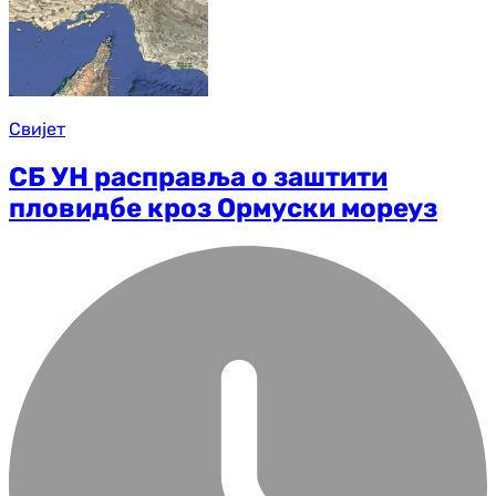
Свијет
СБ УН расправља о заштити
пловидбе кроз Ормуски мореуз