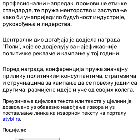
професионални напредак, промовише етичке
стандарде, те пружа менторство и заступање
како би унаприједило будућност индустрије,
руковођења и лидерства.
Централни дио догађаја је додјела награда
"Поли", које се додјељују за најефикасније
политичке рекламе и кампање у тој години.
Поред награда, конференција пружа значајну
прилику политичким консултантима, стратезима
и стручњацима за кампање да се повежу једни са
другима, размијене идеје и уче од својих колега.
Преузимање дијелова текста или текста у цјелини је
дозвољено уз обавезно навођење извора и уз
постављање линка ка изворном тексту на порталу
atvbl.rs
.
Подијели: