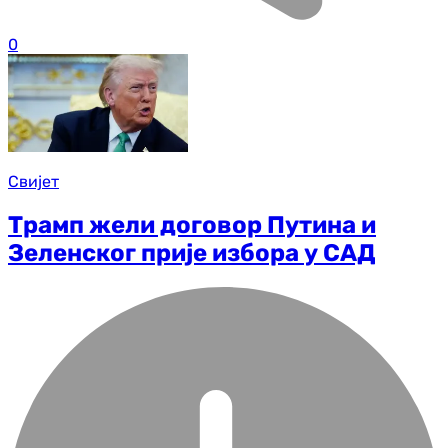
0
Свијет
Трамп жели договор Путина и
Зеленског прије избора у САД