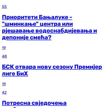
55
Приоритети Бањалуке -
"шминкање" центра или
рјешавање водоснабдијевања и
депоније смећа?
19
48
БСК отвара нову сезону Премијер
лиге БиХ
19
42
Потресна свједочења