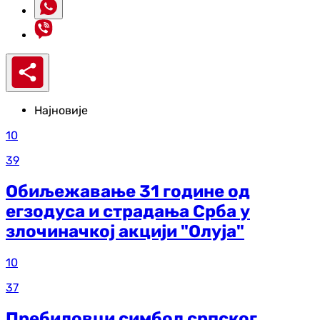
Најновије
10
39
Обиљежавање 31 године од
егзодуса и страдања Срба у
злочиначкој акцији "Олуја"
10
37
Пребиловци симбол српског