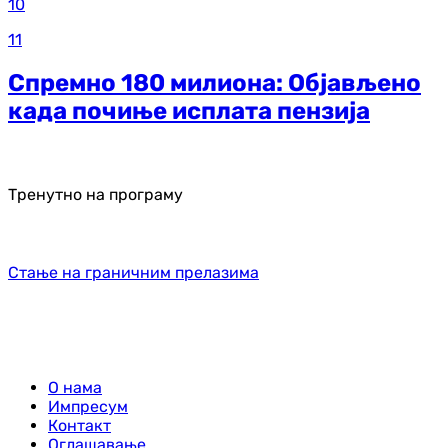
10
11
Спремно 180 милиона: Објављено
када почиње исплата пензија
Тренутно на програму
Стање на граничним прелазима
О нама
Импресум
Контакт
Оглашавање