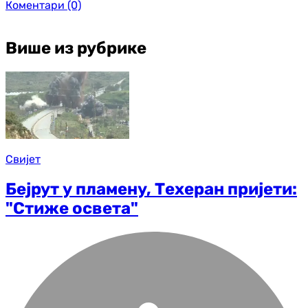
Коментари
(0)
Више из рубрике
Свијет
Бејрут у пламену, Техеран пријети:
"Стиже освета"