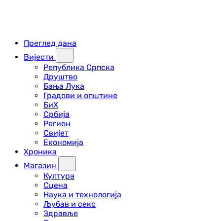
Преглед дана
Вијести
Република Српска
Друштво
Бања Лука
Градови и општине
БиХ
Србија
Регион
Свијет
Економија
Хроника
Магазин
Култура
Сцена
Наука и технологија
Љубав и секс
Здравље