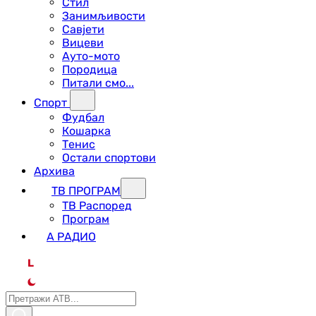
Стил
Занимљивости
Савјети
Вицеви
Ауто-мото
Породица
Питали смо...
Спорт
Фудбал
Кошарка
Тенис
Остали спортови
Архива
ТВ ПРОГРАМ
ТВ Распоред
Програм
А РАДИО
L