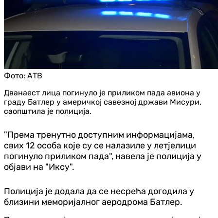
Фото:
АТВ
Дванаест лица погинуло је приликом пада авиона у
граду Батлер у америчкој савезној држави Мисури,
саопштила је полиција.
"Према тренутно доступним информацијама,
свих 12 особа које су се налазиле у летјелици
погинуло приликом пада", навела је полиција у
објави на "Иксу".
Полиција је додала да се несрећа догодила у
близини меморијалног аеродрома Батлер.