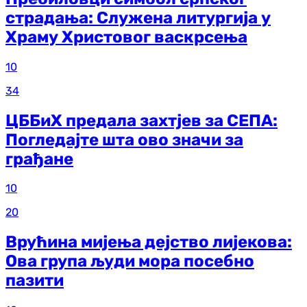
страдања: Служена литургија у
Храму Христовог васкрсења
10
34
ЦББиХ предала захтјев за СЕПА:
Погледајте шта ово значи за
грађане
10
20
Врућина мијења дејство лијекова:
Ова група људи мора посебно
пазити