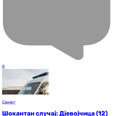
0
Свијет
Шокантан случај: Дјевојчица (12)