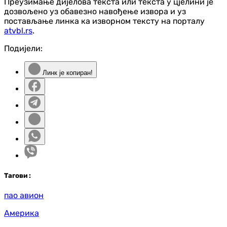
Преузимање дијелова текста или текста у цјелини је
дозвољено уз обавезно навођење извора и уз
постављање линка ка изворном тексту на порталу
atvbl.rs
.
Подијели:
Линк је копиран!
Таг
ови
:
пао авион
Америка