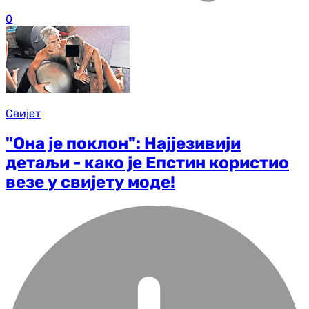
0
Свијет
"Она је поклон": Најјезивији
детаљи - како је Епстин користио
везе у свијету моде!