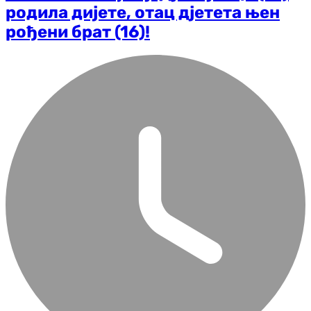
родила дијете, отац дјетета њен
рођени брат (16)!