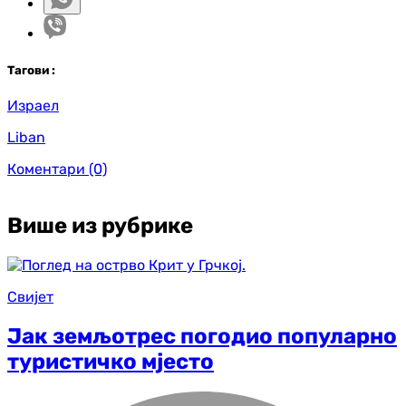
Таг
ови
:
Израел
Liban
Коментари
(0)
Више из рубрике
Свијет
Јак земљотрес погодио популарно
туристичко мјесто