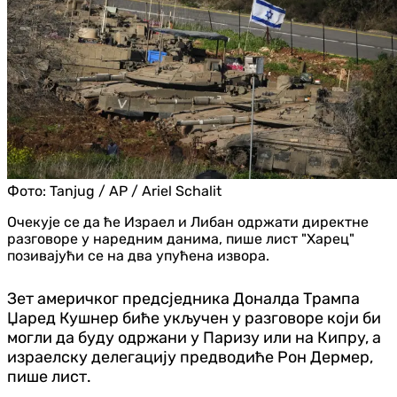
Фото:
Tanjug / AP / Ariel Schalit
Очекује се да ће Израел и Либан одржати директне
разговоре у наредним данима, пише лист "Харец"
позивајући се на два упућена извора.
Зет америчког предсједника Доналда Трампа
Џаред Кушнер биће укључен у разговоре који би
могли да буду одржани у Паризу или на Кипру, а
израелску делегацију предводиће Рон Дермер,
пише лист.