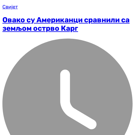
Свијет
Овако су Американци сравнили са
земљом острво Карг