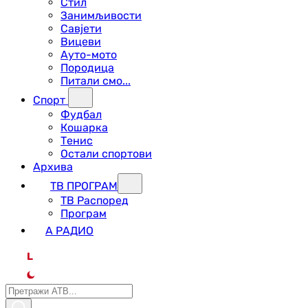
Стил
Занимљивости
Савјети
Вицеви
Ауто-мото
Породица
Питали смо...
Спорт
Фудбал
Кошарка
Тенис
Остали спортови
Архива
ТВ ПРОГРАМ
ТВ Распоред
Програм
А РАДИО
L