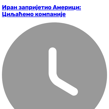
Иран запријетио Америци:
Циљаћемо компаније