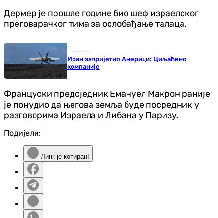
Дермер је прошле године био шеф израелског
преговарачког тима за ослобађање талаца.
Свијет
Иран запријетио Америци: Циљаћемо
компаније
Француски предсједник Емануел Макрон раније
је понудио да његова земља буде посредник у
разговорима Израела и Либана у Паризу.
Подијели:
Линк је копиран!