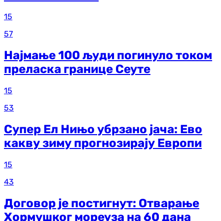
15
57
Најмање 100 људи погинуло током
преласка границе Сеуте
15
53
Супер Ел Нињо убрзано јача: Ево
какву зиму прогнозирају Европи
15
43
Договор је постигнут: Отварање
Хормушког мореуза на 60 дана