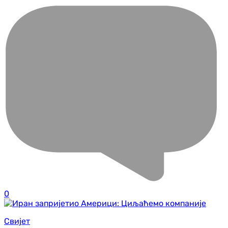
0
Свијет