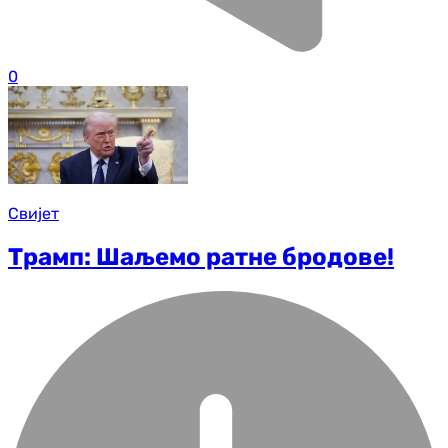
0
Свијет
Трамп: Шаљемо ратне бродове!