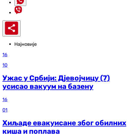
Најновије
16
10
Ужас у Србији: Дјевојчицу (7)
усисао вакуум на базену
16
01
Хиљаде евакуисане због обилних
киша и поплава