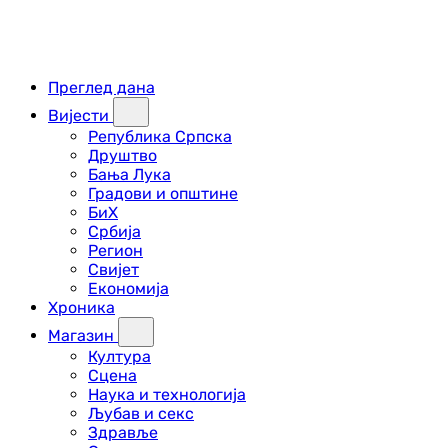
Преглед дана
Вијести
Република Српска
Друштво
Бања Лука
Градови и општине
БиХ
Србија
Регион
Свијет
Економија
Хроника
Магазин
Култура
Сцена
Наука и технологија
Љубав и секс
Здравље