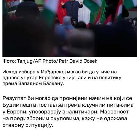
Фото:
Tanjug/AP Photo/Petr David Josek
Исход избора у Мађарској могао би да утиче на
односе унутар Европске уније, али и на политику
према Западном Балкану.
Резултат би могао да промијени начин на који се
Будимпешта поставља према кључним питањима
у Европи, упозоравају аналитичари. Масовност
на предизборним скуповима, кажу не одржава
стварну ситуацију.