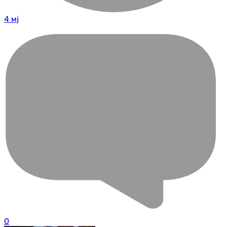
4 мј
0