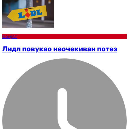
Свијет
Лидл повукао неочекиван потез