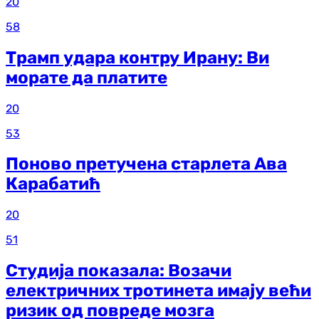
20
58
Трамп удара контру Ирану: Ви
морате да платите
20
53
Поново претучена старлета Ава
Карабатић
20
51
Студија показала: Возачи
електричних тротинета имају већи
ризик од повреде мозга