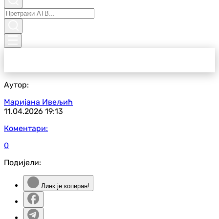
Аутор:
Маријана Ивељић
11.04.2026
19:13
Коментари:
0
Подијели:
Линк је копиран!