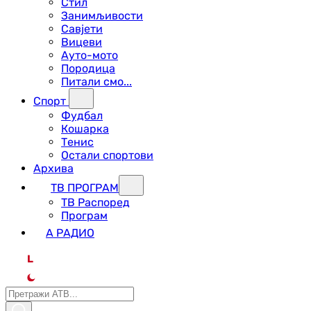
Стил
Занимљивости
Савјети
Вицеви
Ауто-мото
Породица
Питали смо...
Спорт
Фудбал
Кошарка
Тенис
Остали спортови
Архива
ТВ ПРОГРАМ
ТВ Распоред
Програм
А РАДИО
L