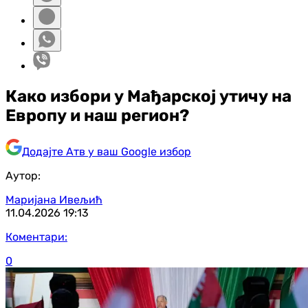
Како избори у Мађарској утичу на
Европу и наш регион?
Додајте Атв у ваш Google избор
Аутор:
Маријана Ивељић
11.04.2026
19:13
Коментари:
0