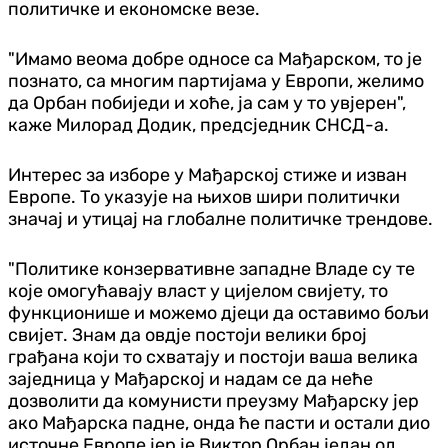
политичке и економске везе.
"Имамо веома добре односе са Мађарском, то је
познато, са многим партијама у Европи, желимо
да Орбан побиједи и хоће, ја сам у то увјерен",
каже Милорад Додик, предсједник СНСД-а.
Интерес за изборе у Мађарској стиже и изван
Европе. То указује на њихов шири политички
значај и утицај на глобалне политичке трендове.
"Политике конзервативне западне Владе су те
које омогућавају власт у цијелом свијету, то
функционише и можемо дјеци да оставимо бољи
свијет. Знам да овдје постоји велики број
грађана који то схватају и постоји ваша велика
заједница у Мађарској и надам се да неће
дозволити да комунисти преузму Мађарску јер
ако Мађарска падне, онда ће пасти и остали дио
источне Европе јер је Виктор Орбан један од