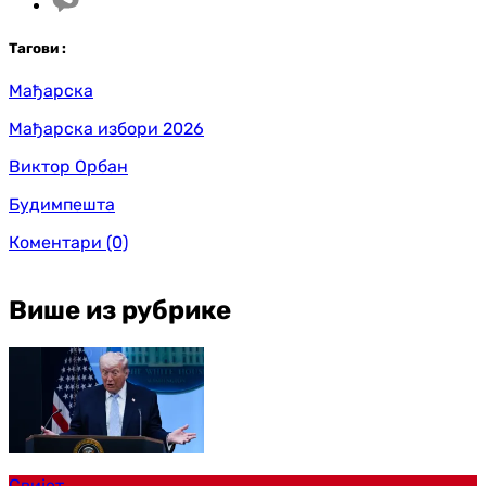
Таг
ови
:
Мађарска
Мађарска избори 2026
Виктор Орбан
Будимпешта
Коментари
(0)
Више из рубрике
Свијет