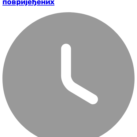
повријеђених