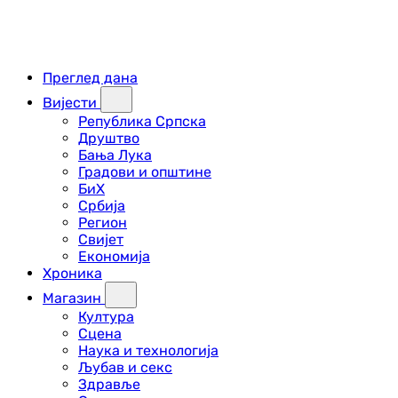
Преглед дана
Вијести
Република Српска
Друштво
Бања Лука
Градови и општине
БиХ
Србија
Регион
Свијет
Економија
Хроника
Магазин
Култура
Сцена
Наука и технологија
Љубав и секс
Здравље