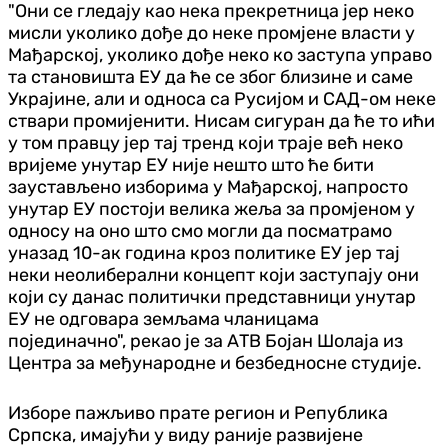
"Они се гледају као нека прекретница јер неко
мисли уколико дође до неке промјене власти у
Мађарској, уколико дође неко ко заступа управо
та становишта ЕУ да ће се због близине и саме
Украјине, али и односа са Русијом и САД-ом неке
ствари промијенити. Нисам сигуран да ће то ићи
у том правцу јер тај тренд који траје већ неко
вријеме унутар ЕУ није нешто што ће бити
заустављено изборима у Мађарској, напросто
унутар ЕУ постоји велика жеља за промјеном у
односу на оно што смо могли да посматрамо
уназад 10-ак година кроз политике ЕУ јер тај
неки неолиберални концепт који заступају они
који су данас политички представници унутар
ЕУ не одговара земљама чланицама
појединачно", рекао је за АТВ Бојан Шолаја из
Центра за међународне и безбедносне студије.
Изборе пажљиво прате регион и Република
Српска, имајући у виду раније развијене