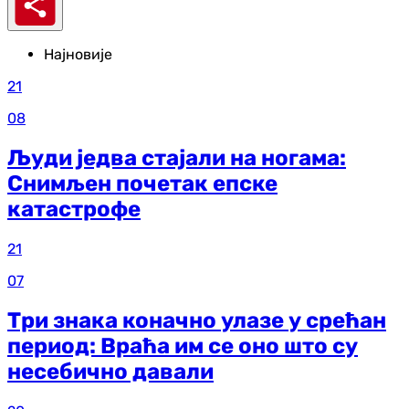
Најновије
21
08
Људи једва стајали на ногама:
Снимљен почетак епске
катастрофе
21
07
Три знака коначно улазе у срећан
период: Враћа им се оно што су
несебично давали