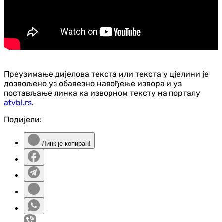
Преузимање дијелова текста или текста у цјелини је
дозвољено уз обавезно навођење извора и уз
постављање линка ка изворном тексту на порталу
atvbl.rs
.
Подијели:
Линк је копиран!