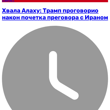
Хвала Алаху: Трамп проговорио
након почетка преговора с Ираном