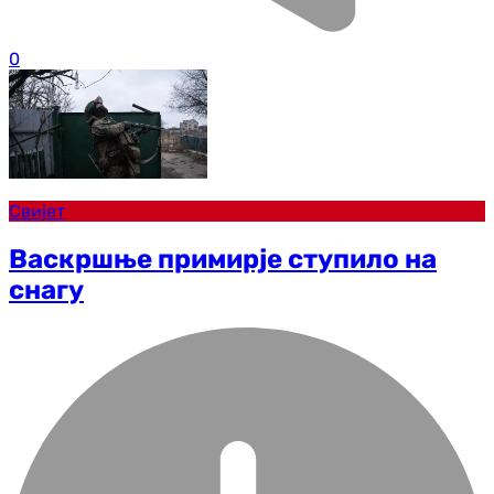
0
Свијет
Васкршње примирје ступило на
снагу