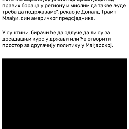
правих бораца у региону и мислим да такве људе
треба да подржавамо", рекао је Доналд Трамп
Млађи, син америчког предсједника.
У суштини, бирачи ће да одлуче да ли су за
досадашњи курс у држави или ће отворити
простор за другачију политику у Мађарској.