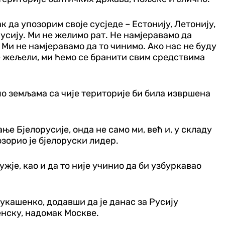
ак да упозорим своје сусједе – Естонију, Летонију,
русију. Ми не желимо рат. Не намјеравамо да
 Ми не намјеравамо да то чинимо. Ако нас не буду
те жељели, ми ћемо се бранити свим средствима
 по земљама са чије територије би била извршена
е Бјелорусије, онда не само ми, већ и, у складу
зорио је бјелоруски лидер.
ужје, као и да то није учинио да би узбуркавао
укашенко, додавши да је данас за Русију
енску, надомак Москве.