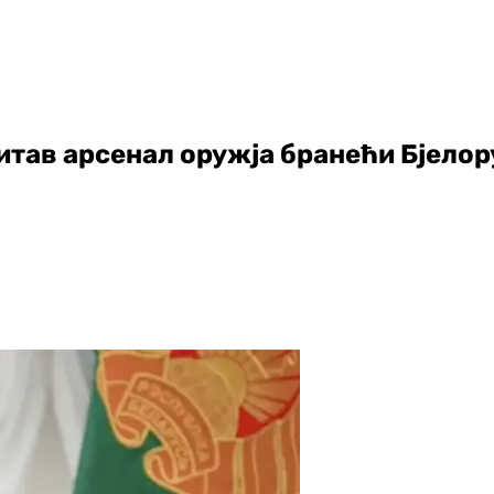
итав арсенал оружја бранећи Бјелор