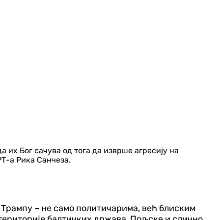
да их Бог сачува од тога да изврше агресију на
РТ-а Рика Санчеза.
 Трампу – не само политичарима, већ блиским
 територије балтичких држава, Пољске и слично.