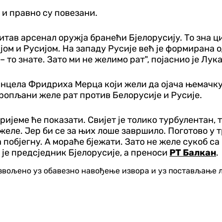
 и правно су повезани.
итав арсенал оружја бранећи Бјелорусију. То зна ци
јом и Русијом. На западу Русије већ је формирана о
– то знате. Зато ми не желимо рат", појаснио је Лук
цела Фридриха Мерца који жели да ојача њемачку во
вропљани желе рат против Белорусије и Русије.
вријеме ће показати. Свијет је толико турбулентан,
 желе. Јер би се за њих лоше завршило. Поготово у 
бјегну. А мораће бјежати. Зато не желе сукоб са Б
о је предсједник Бјелорусије, а преноси
РТ Балкан
.
озвољено уз обавезно навођење извора и уз постављање 