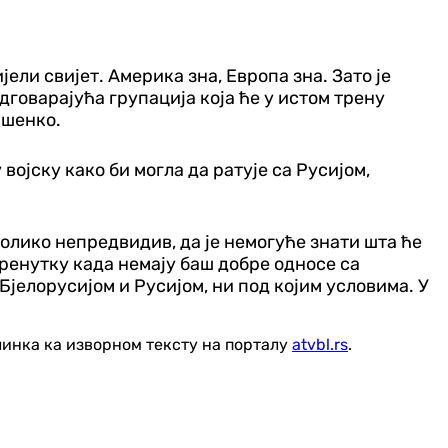
јели свијет. Америка зна, Европа зна. Зато је
дговарајућа групација која ће у истом трену
ашенко.
јску како би могла да ратује са Русијом,
 толико непредвидив, да је немогуће знати шта ће
тренутку када немају баш добре односе са
јелорусијом и Русијом, ни под којим условима. У
линка ка изворном тексту на порталу
atvbl.rs
.