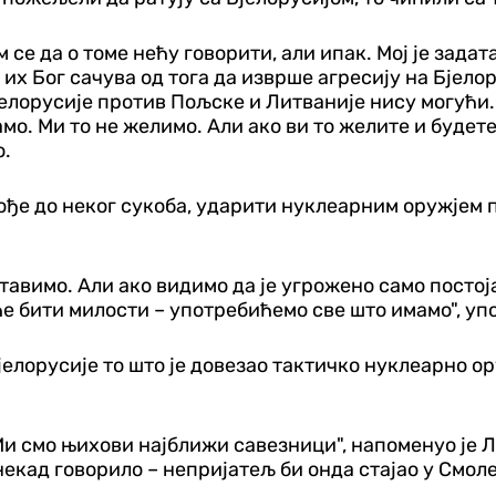
м се да о томе нећу говорити, али ипак. Мој је задат
 их Бог сачува од тога да изврше агресију на Бјело
елорусије против Пољске и Литваније нису могући.
амо. Ми то не желимо. Али ако ви то желите и буде
о.
 дође до неког сукоба, ударити нуклеарним оружјем
авимо. Али ако видимо да је угрожено само постојањ
 бити милости – употребићемо све што имамо", упо
јелорусије то што је довезао тактичко нуклеарно ор
Ми смо њихови најближи савезници", напоменуо је Л
 некад говорило – непријатељ би онда стајао у Смол