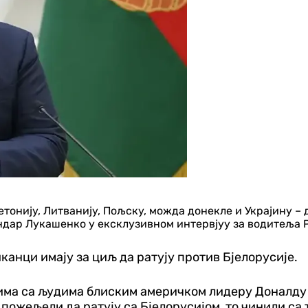
Летонију, Литванију, Пољску, можда донекле и Украјину – 
сандар Лукашенко у ексклузивном интервјуу за водитеља 
канци имају за циљ да ратују против Бјелорусије.
е има са људима блиским америчком лидеру Доналду
 пожељели да ратују са Бјелорусијом, то чинили са