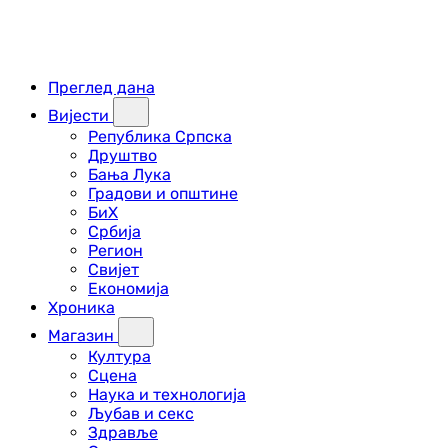
Преглед дана
Вијести
Република Српска
Друштво
Бања Лука
Градови и општине
БиХ
Србија
Регион
Свијет
Економија
Хроника
Магазин
Култура
Сцена
Наука и технологија
Љубав и секс
Здравље