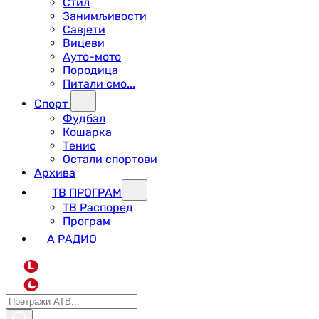
Стил
Занимљивости
Савјети
Вицеви
Ауто-мото
Породица
Питали смо...
Спорт
Фудбал
Кошарка
Тенис
Остали спортови
Архива
ТВ ПРОГРАМ
ТВ Распоред
Програм
А РАДИО
L