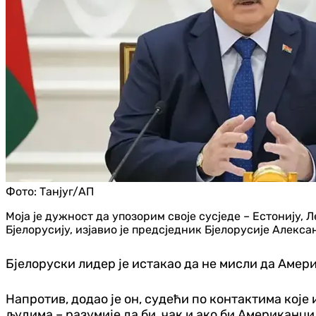
Фото:
Танјуг/АП
Моја је дужност да упозорим своје сусједе – Естонију, 
Бјелорусију, изјавио је предсједник Бјелорусије Алек
Бјелоруски лидер је истакао да не мисли да Амери
Напротив, додао је он, судећи по контактима кој
људима – разумије да би, чак и ако би Американци