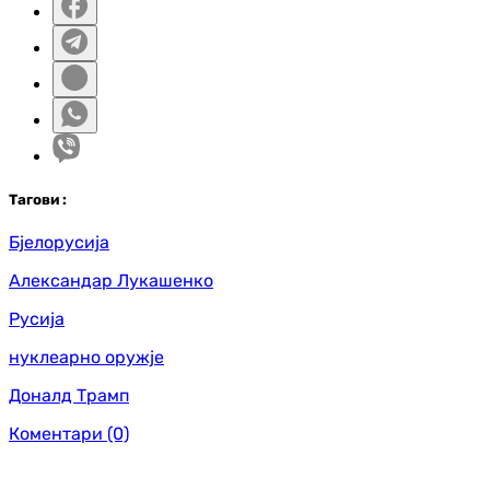
Таг
ови
:
Бјелорусија
Александар Лукашенко
Русија
нуклеарно оружје
Доналд Трамп
Коментари
(0)