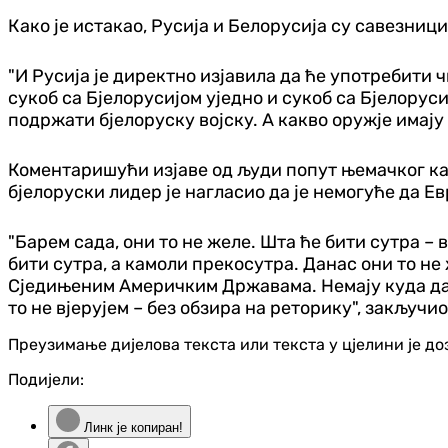
Како је истакао, Русија и Белорусија су савезници
"И Русија је директно изјавила да ће употребити ч
сукоб са Бјелорусијом уједно и сукоб са Бјелоруси
подржати бјелоруску војску. А какво оружје имају 
Коментаришући изјаве од људи попут њемачког кан
бјелоруски лидер је нагласио да је немогуће да Е
"Барем сада, они то не желе. Шта ће бити сутра – 
бити сутра, а камоли прекосутра. Данас они то не
Сједињеним Америчким Државама. Немају куда да по
то не вјерујем – без обзира на реторику", закључи
Преузимање дијелова текста или текста у цјелини је д
Подијели:
Линк је копиран!