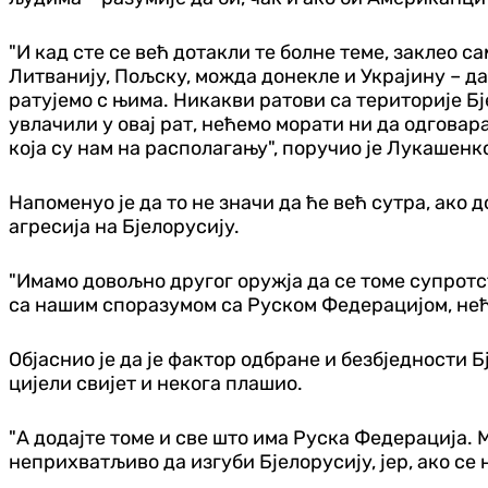
"И кад сте се већ дотакли те болне теме, заклео са
Литванију, Пољску, можда донекле и Украјину – да
ратујемо с њима. Никакви ратови са територије Бј
увлачили у овај рат, нећемо морати ни да одговар
која су нам на располагању", поручио је Лукашенк
Напоменуо је да то не значи да ће већ сутра, ако
агресија на Бјелорусију.
"Имамо довољно другог оружја да се томе супротст
са нашим споразумом са Руском Федерацијом, неће
Објаснио је да је фактор одбране и безбједности Б
цијели свијет и некога плашио.
"А додајте томе и све што има Руска Федерација. 
неприхватљиво да изгуби Бјелорусију, јер, ако се