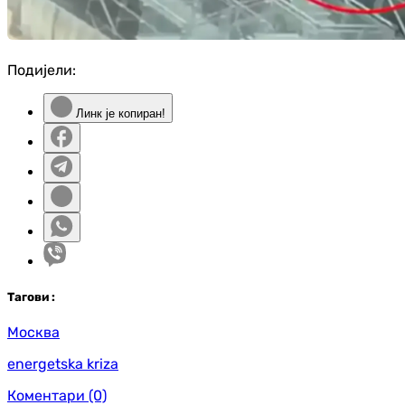
Подијели:
Линк је копиран!
Таг
ови
:
Москва
energetska kriza
Коментари
(0)