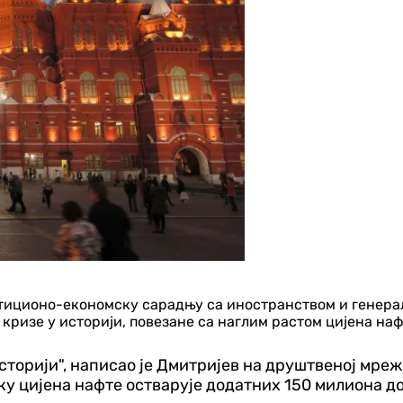
стиционо-економску сарадњу са иностранством и генера
 кризе у историји, повезане са наглим растом цијена наф
 историји", написао је Дмитријев на друштвеној мре
оку цијена нафте остварује додатних 150 милиона д