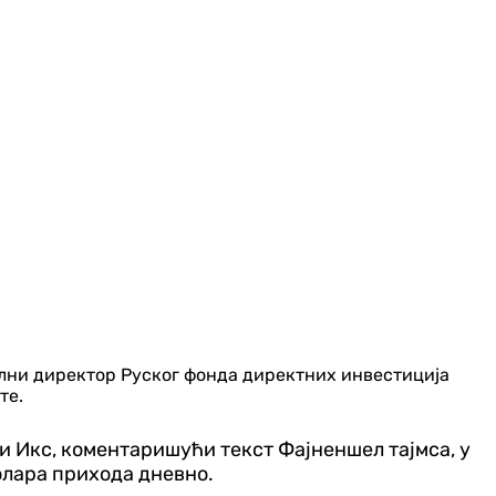
лни директор Руског фонда директних инвестиција
те.
жи Икс, коментаришући текст Фајненшел тајмса, у
олара прихода дневно.