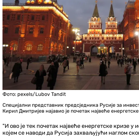
Фото:
pexels/Lubov Tandit
Специјални представник предсједника Русије за инве
Кирил Дмитријев најавио је почетак највеће енергетске
"И ово је тек почетак највеће енергетске кризе у
којем се наводи да Русија захваљујући наглом ск