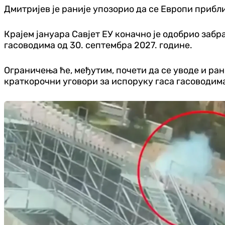
Дмитријев је раније упозорио да се Европи прибл
Крајем јануара Савјет ЕУ коначно је одобрио забра
гасоводима од 30. септембра 2027. године.
Ограничења ће, међутим, почети да се уводе и ран
краткорочни уговори за испоруку гаса гасоводима 