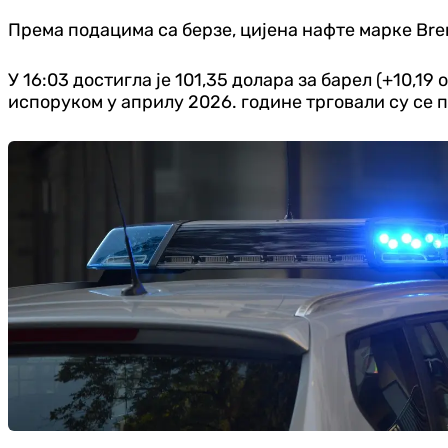
Према подацима са берзе, цијена нафте марке Bren
У 16:03 достигла је 101,35 долара за барел (+10,19 
испоруком у априлу 2026. године трговали су се по