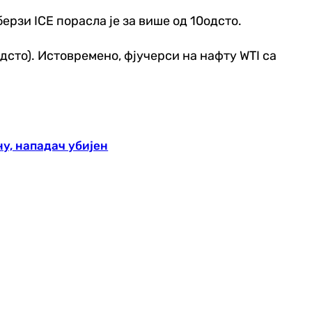
ерзи ICE порасла је за више од 10одсто.
7 одсто). Истовремено, фјучерси на нафту WTI са
у, нападач убијен