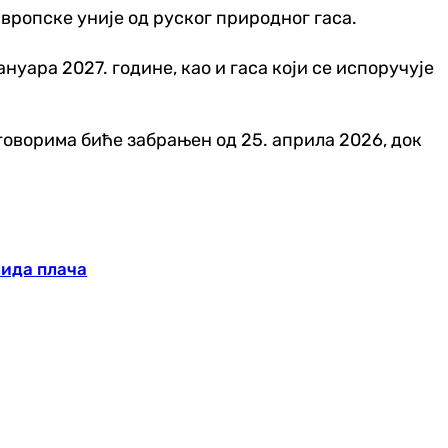
вропске уније од руског природног гаса.
ануара 2027. године, као и гаса који се испоручује
уговорима биће забрањен од 25. априла 2026, док
Зида плача