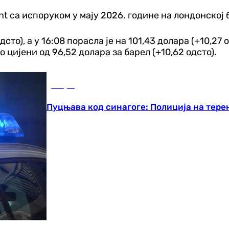
t са испоруком у мају 2026. године на лондонској б
одсто), а у 16:08 порасла је на 101,43 долара (+10,2
 цијени од 96,52 долара за барел (+10,62 одсто).
Свијет
Пуцњава код синагоге: Полиција на терен