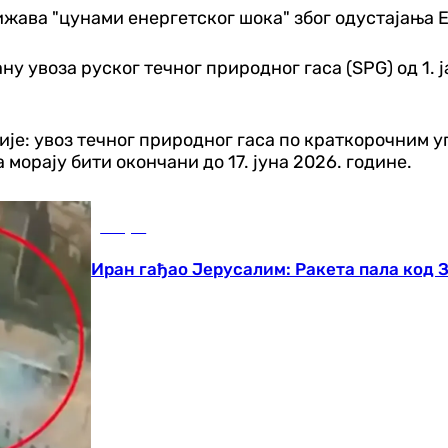
ижава "цунами енергетског шока" због одустајања Е
ну увоза руског течног природног гаса (SPG) од 1. ј
ије: увоз течног природног гаса по краткорочним 
морају бити окончани до 17. јуна 2026. године.
Свијет
Иран гађао Јерусалим: Ракета пала код 