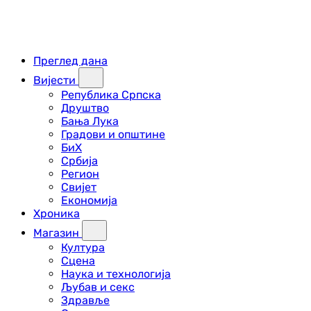
Преглед дана
Вијести
Република Српска
Друштво
Бања Лука
Градови и општине
БиХ
Србија
Регион
Свијет
Економија
Хроника
Магазин
Култура
Сцена
Наука и технологија
Љубав и секс
Здравље