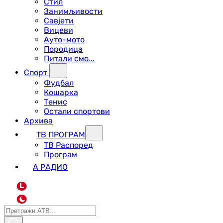
Стил
Занимљивости
Савјети
Вицеви
Ауто-мото
Породица
Питали смо...
Спорт
Фудбал
Кошарка
Тенис
Остали спортови
Архива
ТВ ПРОГРАМ
ТВ Распоред
Програм
А РАДИО
L