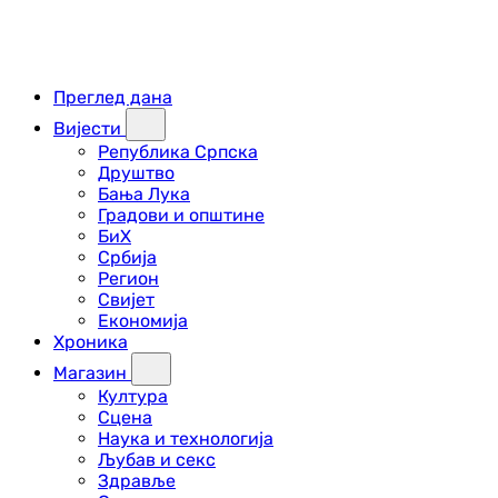
Преглед дана
Вијести
Република Српска
Друштво
Бања Лука
Градови и општине
БиХ
Србија
Регион
Свијет
Економија
Хроника
Магазин
Култура
Сцена
Наука и технологија
Љубав и секс
Здравље