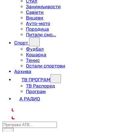
Стил
Занимљивости
Савјети
Вицеви
Ауто-мото
Породица
Питали смо...
Спорт
Фудбал
Кошарка
Тенис
Остали спортови
Архива
ТВ ПРОГРАМ
ТВ Распоред
Програм
А РАДИО
L