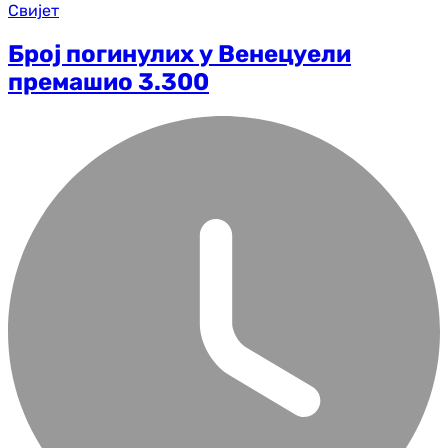
Свијет
Број погинулих у Венецуели
премашио 3.300