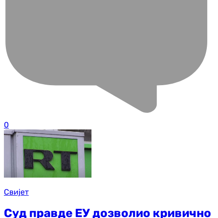
0
Свијет
Суд правде ЕУ дозволио кривично