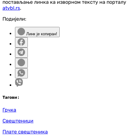
постављање линка ка изворном тексту на порталу
atvbl.rs
.
Подијели:
Линк је копиран!
Таг
ови
:
Грчка
Свештеници
Плате свештеника