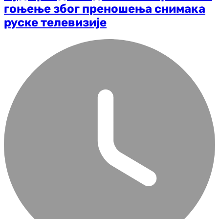
гоњење због преношења снимака
руске телевизије