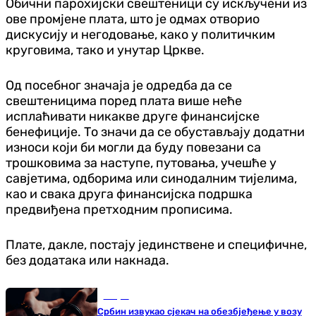
Обични парохијски свештеници су искључени из
ове промјене плата, што је одмах отворио
дискусију и негодовање, како у политичким
круговима, тако и унутар Цркве.
Од посебног значаја је одредба да се
свештеницима поред плата више неће
исплаћивати никакве друге финансијске
бенефиције. То значи да се обустављају додатни
износи који би могли да буду повезани са
трошковима за наступе, путовања, учешће у
савјетима, одборима или синодалним тијелима,
као и свака друга финансијска подршка
предвиђена претходним прописима.
Плате, дакле, постају јединствене и специфичне,
без додатака или накнада.
Свијет
Србин извукао сјекач на обезбјеђење у возу