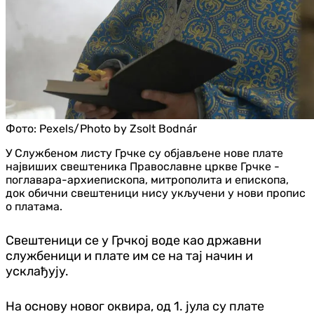
Фото:
Pexels/Photo by Zsolt Bodnár
У Службеном листу Грчке су објављене нове плате
највиших свештеника Православне цркве Грчке -
поглавара-архиепископа, митрополита и епископа,
док обични свештеници нису укључени у нови пропис
о платама.
Свештеници се у Грчкој воде као државни
службеници и плате им се на тај начин и
усклађују.
На основу новог оквира, од 1. јула су плате