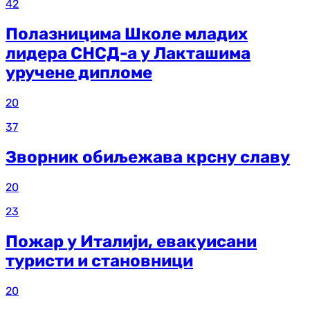
42
Полазницима Школе младих
лидера СНСД-а у Лакташима
уручене дипломе
20
37
Зворник обиљежава крсну славу
20
23
Пожар у Италији, евакуисани
туристи и становници
20