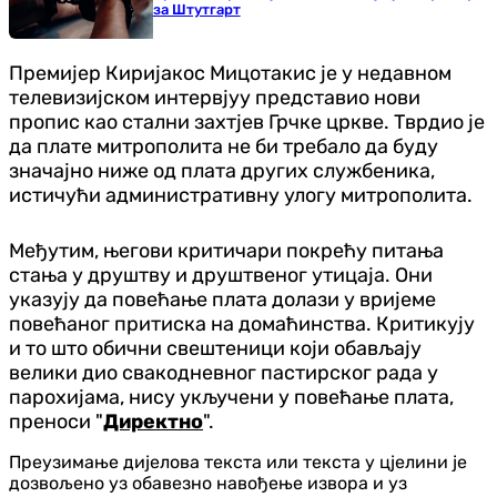
за Штутгарт
Премијер Киријакос Мицотакис је у недавном
телевизијском интервјуу представио нови
пропис као стални захтјев Грчке цркве. Тврдио је
да плате митрополита не би требало да буду
значајно ниже од плата других службеника,
истичући административну улогу митрополита.
Међутим, његови критичари покрећу питања
стања у друштву и друштвеног утицаја. Они
указују да повећање плата долази у вријеме
повећаног притиска на домаћинства. Критикују
и то што обични свештеници који обављају
велики дио свакодневног пастирског рада у
парохијама, нису укључени у повећање плата,
преноси "
Директно
".
Преузимање дијелова текста или текста у цјелини је
дозвољено уз обавезно навођење извора и уз