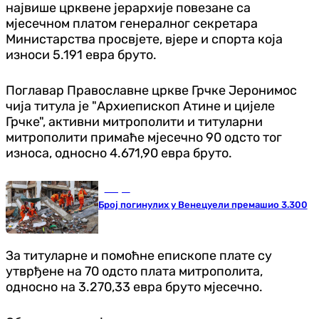
највише црквене јерархије повезане са
мјесечном платом генералног секретара
Министарства просвјете, вјере и спорта која
износи 5.191 евра бруто.
Поглавар Православне цркве Грчке Јеронимос
чија титула је "Архиепископ Атине и цијеле
Грчке", активни митрополити и титуларни
митрополити примаће мјесечно 90 одсто тог
износа, односно 4.671,90 евра бруто.
Свијет
Број погинулих у Венецуели премашио 3.300
За титуларне и помоћне епископе плате су
утврђене на 70 одсто плата митрополита,
односно на 3.270,33 евра бруто мјесечно.