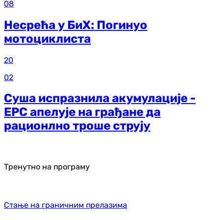
08
Несрећа у БиХ: Погинуо
мотоциклиста
20
02
Суша испразнила акумулације -
ЕРС апелује на грађане да
рационлно троше струју
Тренутно на програму
Стање на граничним прелазима