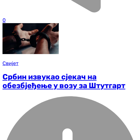
0
Свијет
Србин извукао сјекач на
обезбјеђење у возу за Штутгарт