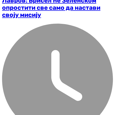
Лавров: Брисел ће Зеленском
опростити све само да настави
своју мисију