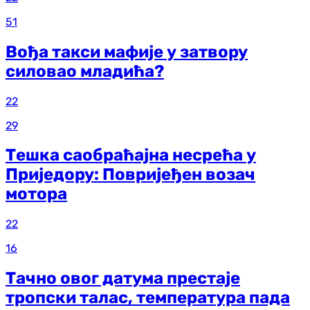
51
Вођа такси мафије у затвору
силовао младића?
22
29
Тешка саобраћајна несрећа у
Приједору: Повријеђен возач
мотора
22
16
Тачно овог датума престаје
тропски талас, температура пада