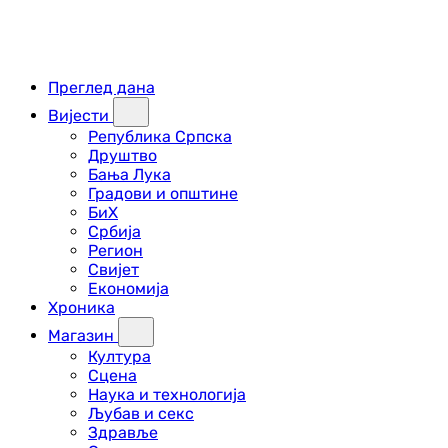
Преглед дана
Вијести
Република Српска
Друштво
Бања Лука
Градови и општине
БиХ
Србија
Регион
Свијет
Економија
Хроника
Магазин
Култура
Сцена
Наука и технологија
Љубав и секс
Здравље