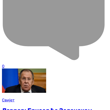
0
Свијет