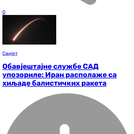
0
Свијет
Обавјештајне службе САД
упозориле: Иран располаже са
хиљаде балистичких ракета