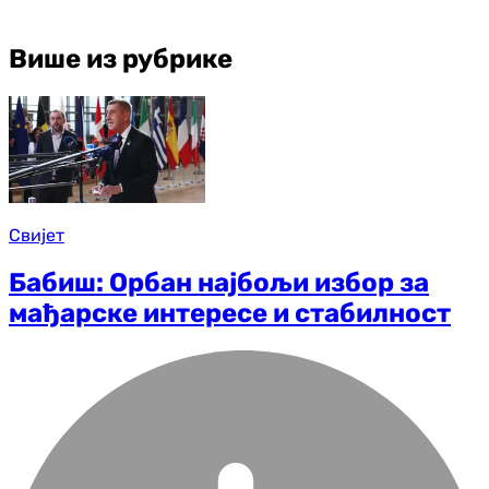
Више из рубрике
Свијет
Бабиш: Орбан најбољи избор за
мађарске интересе и стабилност