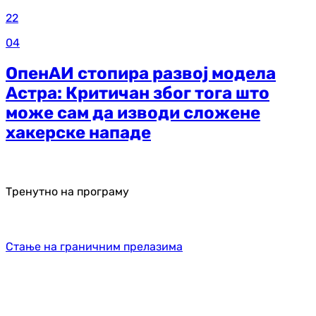
22
04
ОпенАИ стопира развој модела
Астра: Критичан због тога што
може сам да изводи сложене
хакерске нападе
Тренутно на програму
Стање на граничним прелазима