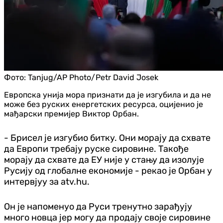
Фото:
Tanjug/AP Photo/Petr David Josek
Европска унија мора признати да је изгубила и да не
може без руских енергетских ресурса, оцијенио је
мађарски премијер Виктор Орбан.
- Брисел је изгубио битку. Они морају да схвате
да Европи требају руске сировине. Такође
морају да схвате да ЕУ није у стању да изолује
Русију од глобалне економије - рекао је Орбан у
интервјуу за atv.hu.
Он је напоменуо да Руси тренутно зарађују
много новца јер могу да продају своје сировине