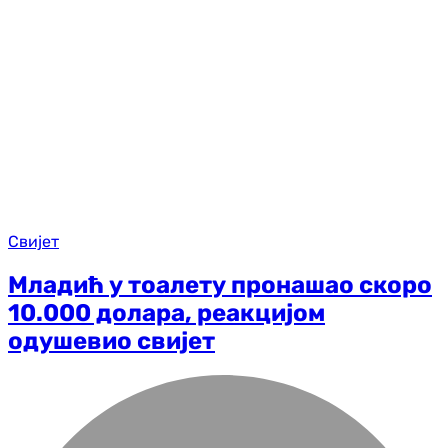
Свијет
Младић у тоалету пронашао скоро
10.000 долара, реакцијом
одушевио свијет