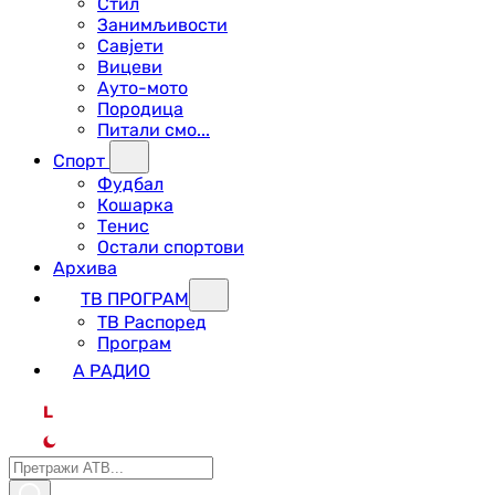
Стил
Занимљивости
Савјети
Вицеви
Ауто-мото
Породица
Питали смо...
Спорт
Фудбал
Кошарка
Тенис
Остали спортови
Архива
ТВ ПРОГРАМ
ТВ Распоред
Програм
А РАДИО
L