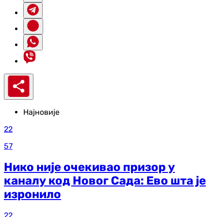
Најновије
22
57
Нико није очекивао призор у
каналу код Новог Сада: Ево шта је
изронило
22