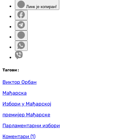
Линк је копиран!
Таг
ови
:
Виктор Орбан
Мађарска
Избори у Мађарској
премијер Мађарске
Парламентарни избори
Коментари
(1)