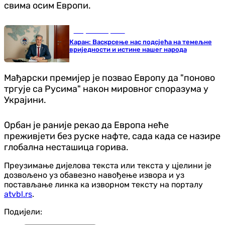
свима осим Европи.
Република Српска
Каран: Васкрсење нас подсјећа на темељне
вриједности и истине нашег народа
Мађарски премијер је позвао Европу да "поново
тргује са Русима" након мировног споразума у ​​
Украјини.
Орбан је раније рекао да Европа неће
преживјети без руске нафте, сада када се назире
глобална несташица горива.
Преузимање дијелова текста или текста у цјелини је
дозвољено уз обавезно навођење извора и уз
постављање линка ка изворном тексту на порталу
atvbl.rs
.
Подијели: