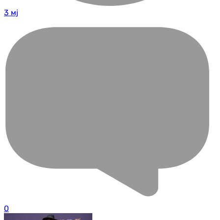
3 мј
0