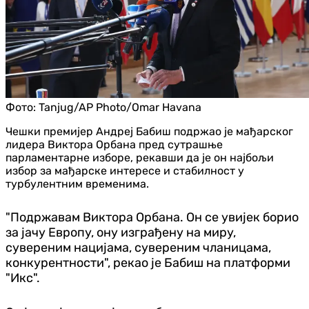
Фото:
Tanjug/AP Photo/Omar Havana
Чешки премијер Андреј Бабиш подржао је мађарског
лидера Виктора Орбана пред сутрашње
парламентарне изборе, рекавши да је он најбољи
избор за мађарске интересе и стабилност у
турбулентним временима.
"Подржавам Виктора Орбана. Он се увијек борио
за јачу Европу, ону изграђену на миру,
сувереним нацијама, сувереним чланицама,
конкурентности", рекао је Бабиш на платформи
"Икс".