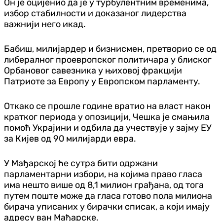
Он је оцијенио да је у турбулентним временима,
избор стабилности и доказаног лидерства
важнији него икад.
Бабиш, милијардер и бизнисмен, претворио се од
либералног проевропског политичара у блиског
Орбановог савезника у њиховој фракцији
Патриоте за Европу у Европском парламенту.
Откако се прошле године вратио на власт након
кратког периода у опозицији, Чешка је смањила
помоћ Украјини и одбила да учествује у зајму ЕУ
за Кијев од 90 милијарди евра.
У Мађарској ће сутра бити одржани
парламентарни избори, на којима право гласа
има нешто више од 8,1 милион грађана, од тога
путем поште може да гласа готово пола милиона
бирача уписаних у бирачки списак, а који имају
адресу ван Мађарске.