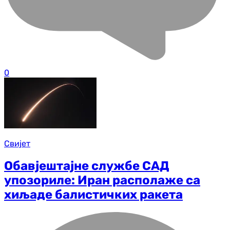
0
Свијет
Обавјештајне службе САД
упозориле: Иран располаже са
хиљаде балистичких ракета