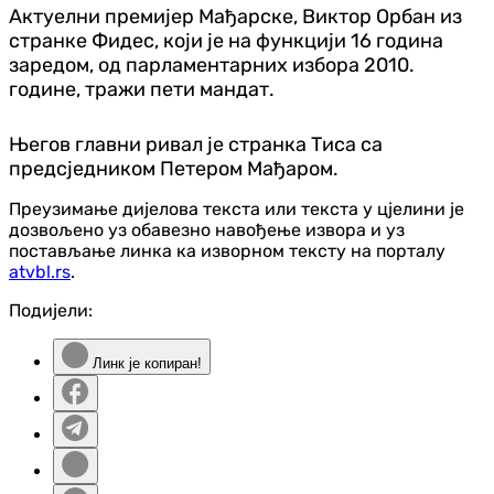
Актуелни премијер Мађарске, Виктор Орбан из
странке Фидес, који је на функцији 16 година
заредом, од парламентарних избора 2010.
године, тражи пети мандат.
Његов главни ривал је странка Тиса са
предсједником Петером Мађаром.
Преузимање дијелова текста или текста у цјелини је
дозвољено уз обавезно навођење извора и уз
постављање линка ка изворном тексту на порталу
atvbl.rs
.
Подијели:
Линк је копиран!