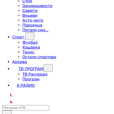
Стил
Занимљивости
Савјети
Вицеви
Ауто-мото
Породица
Питали смо...
Спорт
Фудбал
Кошарка
Тенис
Остали спортови
Архива
ТВ ПРОГРАМ
ТВ Распоред
Програм
А РАДИО
L