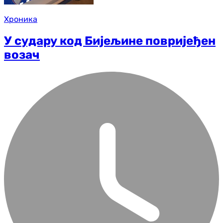
Хроника
У судару код Бијељине повријеђен
возач