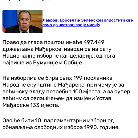
Свијет
Лавров: Брисел ће Зеленском опростити све
само да настави своју мисију
Право да гласа поштом имаће 497.449
држављана Мађарксе, наводи се на сату
Националне изборне канцеларије, од тога
највише из Румуније и Србије.
На изборима се бира свих 199 посланика
Народне скупштине Мађарске, при чему је за
већинску владу потребно 100 мјеста, а за супер
већину са овлашћењем да измјени Устав
Мађарске 133 мјеста.
Ово ће бити 10. парламентарни избори од
обнављања слободних избора 1990. године.