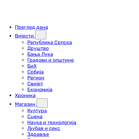
Преглед дана
Вијести
Република Српска
Друштво
Бања Лука
Градови и општине
БиХ
Србија
Регион
Свијет
Економија
Хроника
Магазин
Култура
Сцена
Наука и технологија
Љубав и секс
Здравље