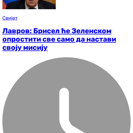
Свијет
Лавров: Брисел ће Зеленском
опростити све само да настави
своју мисију