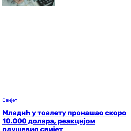
Свијет
Младић у тоалету пронашао скоро
10.000 долара, реакцијом
одушевио свијет