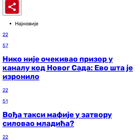
Најновије
22
57
Нико није очекивао призор у
каналу код Новог Сада: Ево шта је
изронило
22
51
Вођа такси мафије у затвору
силовао младића?
22