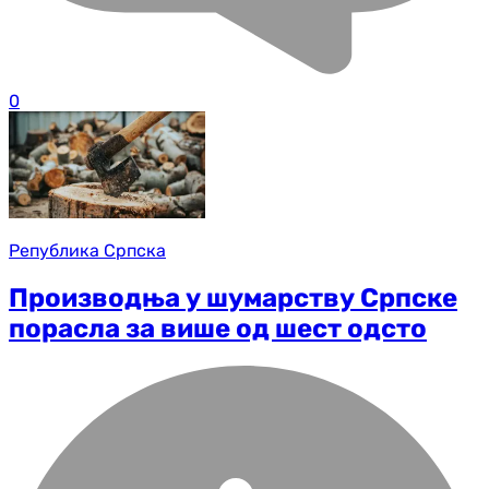
0
Република Српска
Производња у шумарству Српске
порасла за више од шест одсто