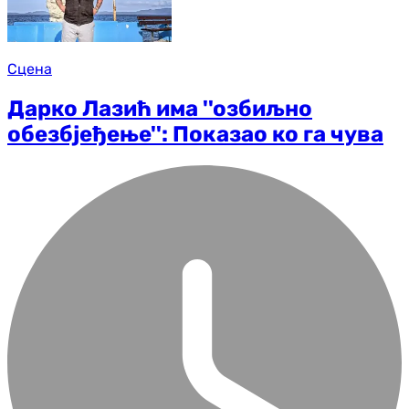
Сцена
Дарко Лазић има ''озбиљно
обезбјеђење'': Показао ко га чува