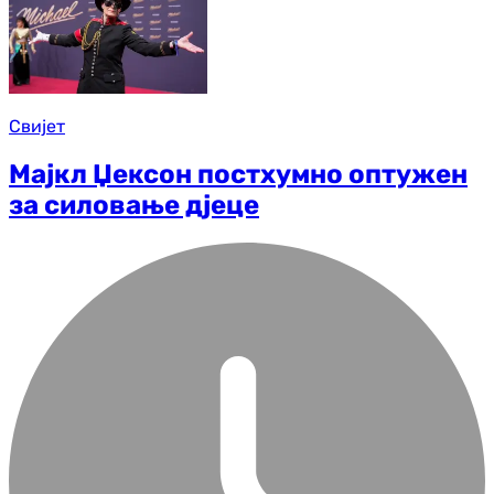
Свијет
Мајкл Џексон постхумно оптужен
за силовање дјеце