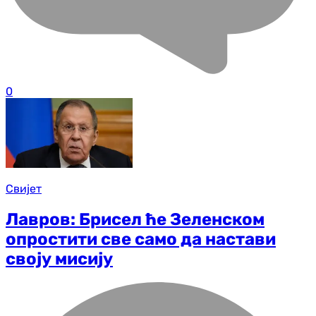
0
Свијет
Лавров: Брисел ће Зеленском
опростити све само да настави
своју мисију