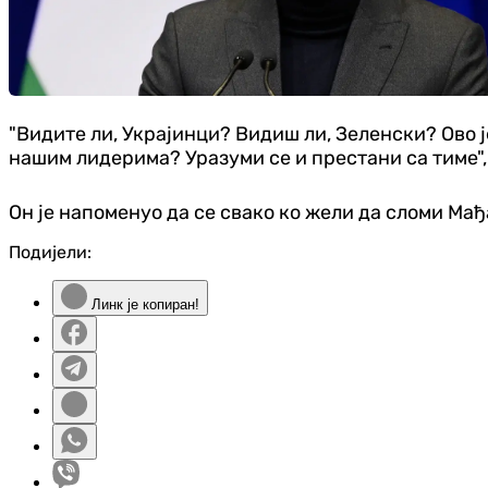
"Видите ли, Украјинци? Видиш ли, Зеленски? Ово
нашим лидерима? Уразуми се и престани са тиме",
Он је напоменуо да се свако ко жели да сломи Мађ
Подијели:
Линк је копиран!