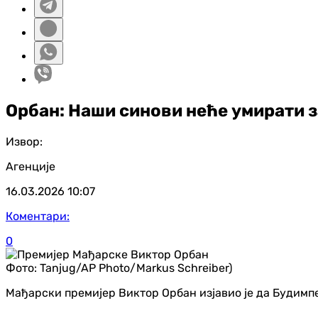
Орбан: Наши синови неће умирати з
Извор:
Агенције
16.03.2026
10:07
Коментари:
0
Фото:
Tanjug/AP Photo/Markus Schreiber)
Мађарски премијер Виктор Орбан изјавио је да Будимпеш