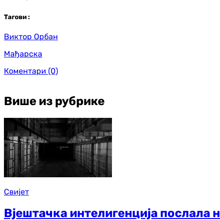
Таг
ови
:
Виктор Орбан
Мађарска
Коментари
(0)
Више из рубрике
Свијет
Вјештачка интелигенција послала н