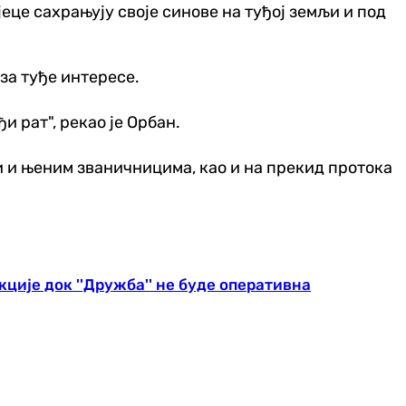
јеце сахрањују своје синове на туђој земљи и под
 за туђе интересе.
 рат", рекао је Орбан.
 и њеним званичницима, као и на прекид протока
ције док ''Дружба'' не буде оперативна