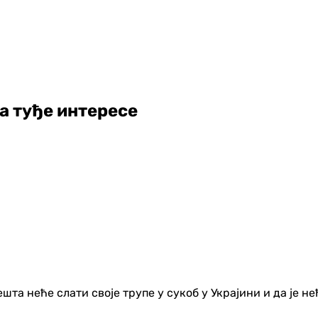
а туђе интересе
та неће слати своје трупе у сукоб у Украјини и да је н