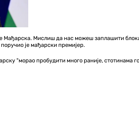
 је Мађарска. Мислиш да нас можеш заплашити блок
 поручио је мађарски премијер.
арску "морао пробудити много раније, стотинама го