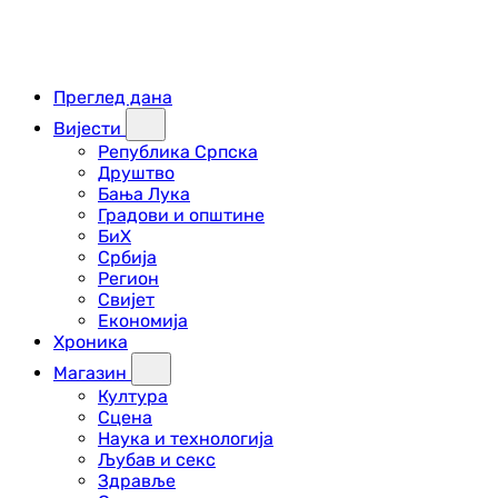
Преглед дана
Вијести
Република Српска
Друштво
Бања Лука
Градови и општине
БиХ
Србија
Регион
Свијет
Економија
Хроника
Магазин
Култура
Сцена
Наука и технологија
Љубав и секс
Здравље