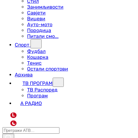
Стил
Занимљивости
Савјети
Вицеви
Ауто-мото
Породица
Питали смо...
Спорт
Фудбал
Кошарка
Тенис
Остали спортови
Архива
ТВ ПРОГРАМ
ТВ Распоред
Програм
А РАДИО
L