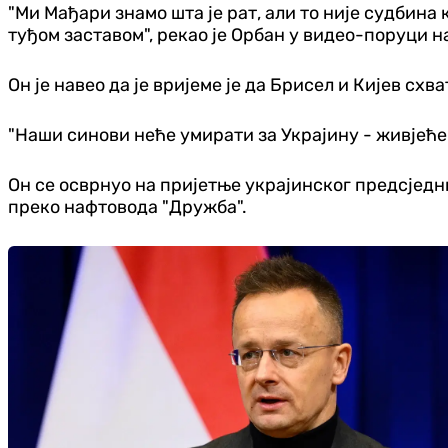
"Ми Мађари знамо шта је рат, али то није судбина 
туђом заставом", рекао је Орбан у видео-поруци на
Он је навео да је вријеме је да Брисел и Кијев сх
"Наши синови неће умирати за Украјину - живјеће 
Он се осврнуо на пријетње украјинског предсјед
преко нафтовода "Дружба".