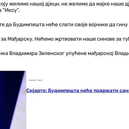
коју желимо нашој дјеци, не желимо да мајке наше д
 "Иксу".
вате да Будимпешта неће слати своје војнике да гину
за Мађарску. Нећемо жртвовати наше синове за туђи
ника Владимира Зеленског упућене мађарској Влади
Свијет
Сијарто: Будимпешта неће подржати санк