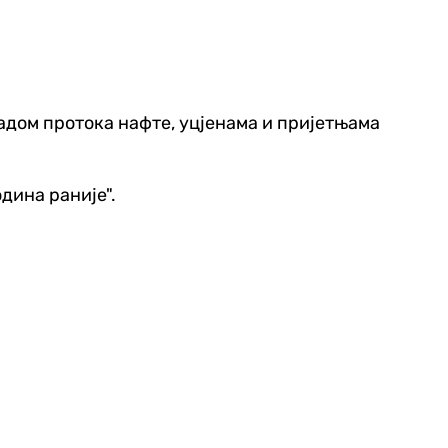
адом протока нафте, уцјенама и пријетњама
дина раније".