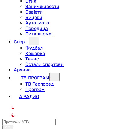
Стил
Занимљивости
Савјети
Вицеви
Ауто-мото
Породица
Питали смо...
Спорт
Фудбал
Кошарка
Тенис
Остали спортови
Архива
ТВ ПРОГРАМ
ТВ Распоред
Програм
А РАДИО
L