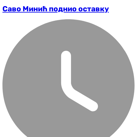
Саво Минић поднио оставку