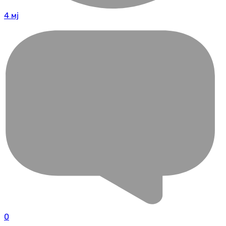
4 мј
0