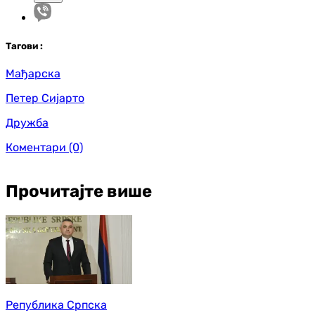
Таг
ови
:
Мађарска
Петер Сијарто
Дружба
Коментари
(0)
Прочитајте више
Република Српска