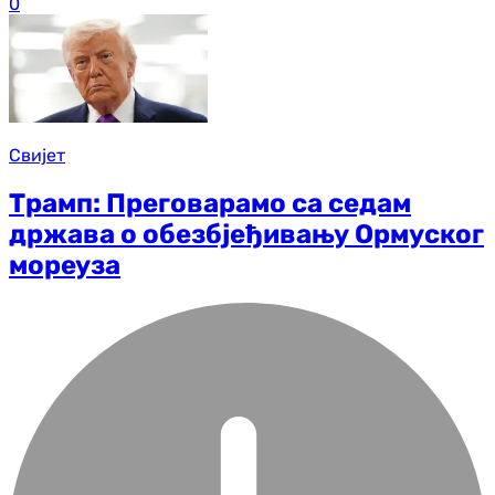
0
Свијет
Трамп: Преговарамо са седам
држава о обезбјеђивању Ормуског
мореуза