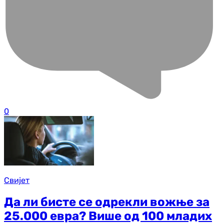
0
Свијет
Да ли бисте се одрекли вожње за
25.000 евра? Више од 100 младих