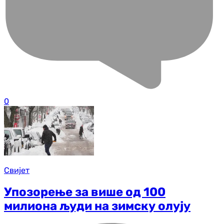
0
Свијет
Упозорење за више од 100
милиона људи на зимску олују