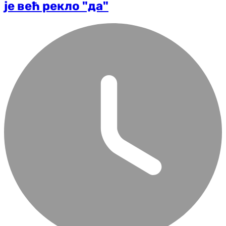
је већ рекло "да"