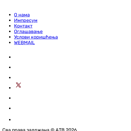
О нама
Импресум
Контакт
Оглашавање
Услови коришћења
WEBMAIL
Сва права задржана © АТВ 2026