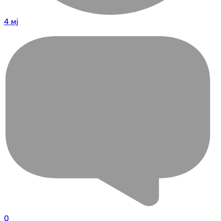
4 мј
0