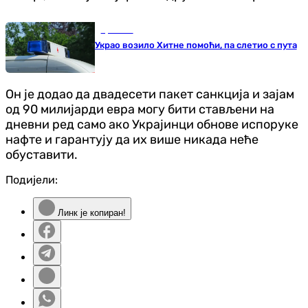
Хроника
Украо возило Хитне помоћи, па слетио с пута
Он је додао да двадесети пакет санкција и зајам
од 90 милијарди евра могу бити стављени на
дневни ред само ако Украјинци обнове испоруке
нафте и гарантују да их више никада неће
обуставити.
Подијели:
Линк је копиран!