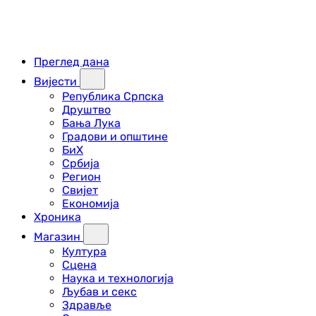
Преглед дана
Вијести
Република Српска
Друштво
Бања Лука
Градови и општине
БиХ
Србија
Регион
Свијет
Економија
Хроника
Магазин
Култура
Сцена
Наука и технологија
Љубав и секс
Здравље