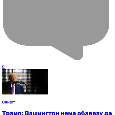
0
Свијет
Трамп: Вашингтон нема обавезу да