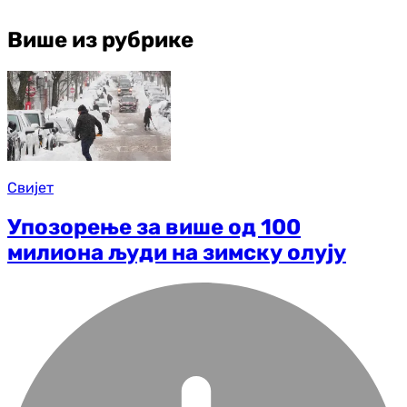
Више из рубрике
Свијет
Упозорење за више од 100
милиона људи на зимску олују