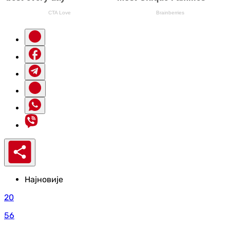
Најновије
20
56