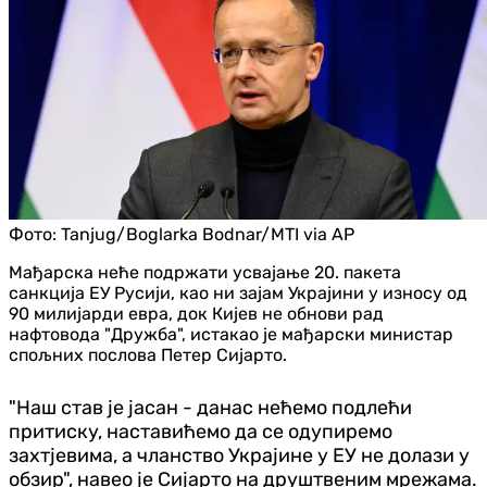
Фото:
Tanjug/Boglarka Bodnar/MTI via AP
Мађарска неће подржати усвајање 20. пакета
санкција ЕУ Русији, као ни зајам Украјини у износу од
90 милијарди евра, док Кијев не обнови рад
нафтовода "Дружба", истакао је мађарски министар
спољних послова Петер Сијарто.
"Наш став је јасан - данас нећемо подлећи
притиску, наставићемо да се одупиремо
захтјевима, а чланство Украјине у ЕУ не долази у
обзир", навео је Сијарто на друштвеним мрежама.