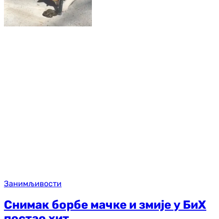
Занимљивости
Снимак борбе мачке и змије у БиХ
постао хит