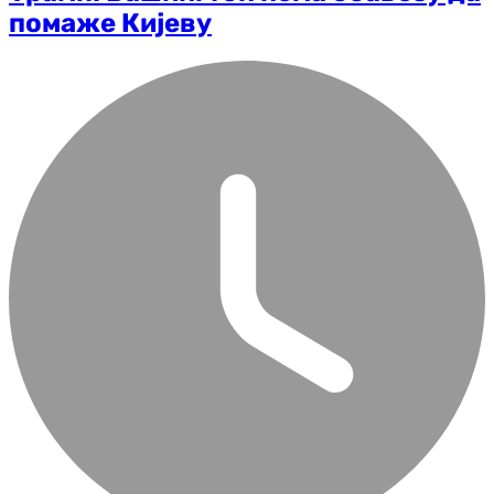
помаже Кијеву