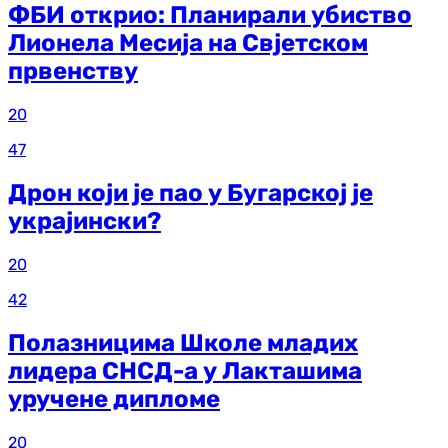
ФБИ открио: Планирали убиство
Лионела Месија на Свјетском
првенству
20
47
Дрон који је пао у Бугарској је
украјински?
20
42
Полазницима Школе младих
лидера СНСД-а у Лакташима
уручене дипломе
20