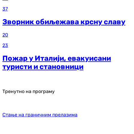
37
Зворник обиљежава крсну славу
20
23
Пожар у Италији, евакуисани
туристи и становници
Тренутно на програму
Стање на граничним прелазима