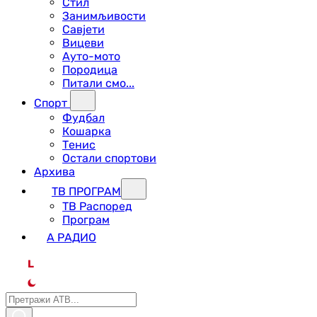
Стил
Занимљивости
Савјети
Вицеви
Ауто-мото
Породица
Питали смо...
Спорт
Фудбал
Кошарка
Тенис
Остали спортови
Архива
ТВ ПРОГРАМ
ТВ Распоред
Програм
А РАДИО
L