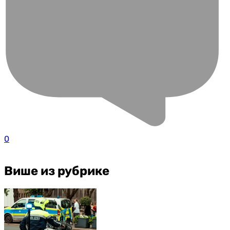
0
Више из рубрике