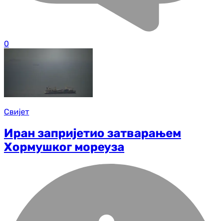
0
Свијет
Иран запријетио затварањем
Хормушког мореуза