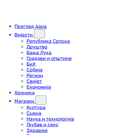
Преглед дана
Вијести
Република Српска
Друштво
Бања Лука
Градови и општине
БиХ
Србија
Регион
Свијет
Економија
Хроника
Магазин
Култура
Сцена
Наука и технологија
Љубав и секс
Здравље