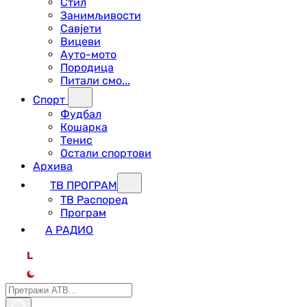
Стил
Занимљивости
Савјети
Вицеви
Ауто-мото
Породица
Питали смо...
Спорт
Фудбал
Кошарка
Тенис
Остали спортови
Архива
ТВ ПРОГРАМ
ТВ Распоред
Програм
А РАДИО
L