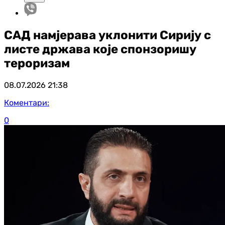
САД намјерава уклонити Сирију с
листе држава које спонзоришу
тероризам
08.07.2026
21:38
Коментари:
0