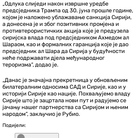
„Одлука слиједи након извршне уредбе
предсједника Трампа од 30. јуна прошле године,
којом је наложено ублажавање санкција Сирији,
а донесена је и због позитивних промјена и
противтерористичких акција које је предузела
сиријска влада под предсједником Ахмедом ал
Шараом, као и формалних гаранција које је дао
предсједник ал Шара да Сирија у будућности
неће подржавати дјела међународног
тероризма“, додао је.
„Данас је значајна прекретница у обновљеним
билатералним односима САД и Сирије, као и у
историји Сирије као нације. Похваљујемо владу
Сирије што је зацртала нови пут и радујемо се
јачању нашег партнерства са Сиријом и њеним
народом“, закључио је Рубио.
Подијели: