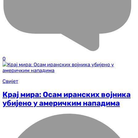
0
Свијет
Крај мира: Осам иранских војника
убијено у америчким нападима