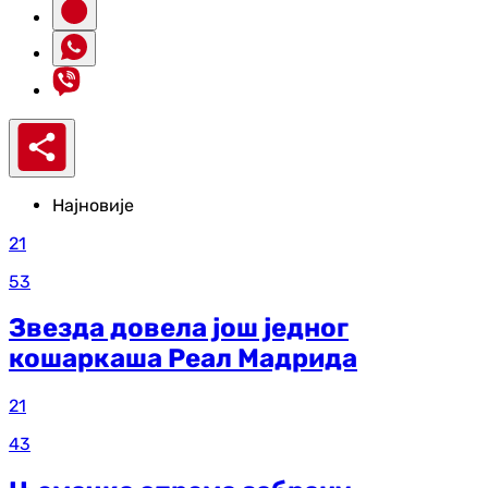
Најновије
21
53
Звезда довела још једног
кошаркаша Реал Мадрида
21
43