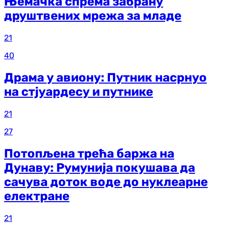
Њемачка спрема забрану
друштвених мрежа за младе
21
40
Драма у авиону: Путник насрнуо
на стјуардесу и путнике
21
27
Потопљена трећа баржа на
Дунаву: Румунија покушава да
сачува доток воде до нуклеарне
електране
21