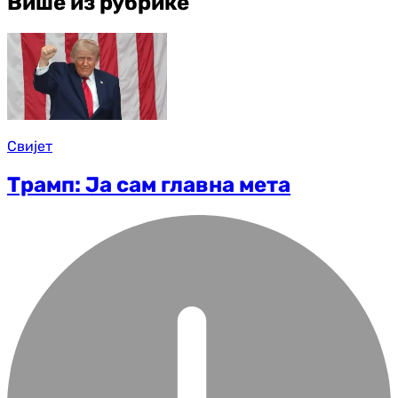
Више из рубрике
Свијет
Трамп: Ја сам главна мета