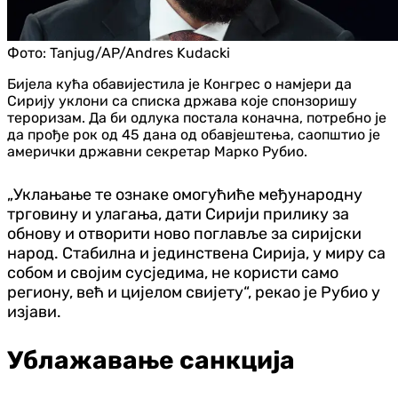
Фото:
Tanjug/AP/Andres Kudacki
Бијела кућа обавијестила је Конгрес о намјери да
Сирију уклони са списка држава које спонзоришу
тероризам. Да би одлука постала коначна, потребно је
да прође рок од 45 дана од обавјештења, саопштио је
амерички државни секретар Марко Рубио.
„Уклањање те ознаке омогућиће међународну
трговину и улагања, дати Сирији прилику за
обнову и отворити ново поглавље за сиријски
народ. Стабилна и јединствена Сирија, у миру са
собом и својим сусједима, не користи само
региону, већ и цијелом свијету“, рекао је Рубио у
изјави.
Ублажавање санкција