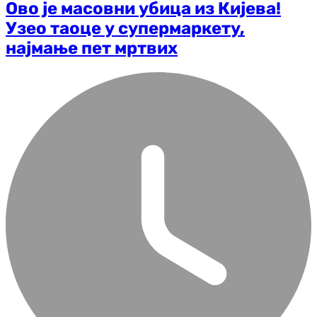
Ово је масовни убица из Кијева!
Узео таоце у супермаркету,
најмање пет мртвих