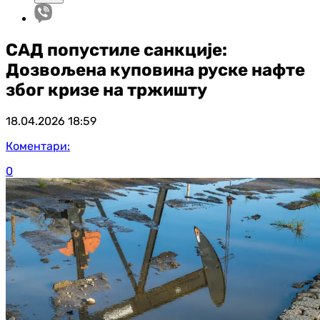
САД попустиле санкције:
Дозвољена куповина руске нафте
због кризе на тржишту
18.04.2026
18:59
Коментари:
0