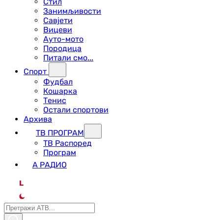
Стил
Занимљивости
Савјети
Вицеви
Ауто-мото
Породица
Питали смо...
Спорт
Фудбал
Кошарка
Тенис
Остали спортови
Архива
ТВ ПРОГРАМ
ТВ Распоред
Програм
А РАДИО
L