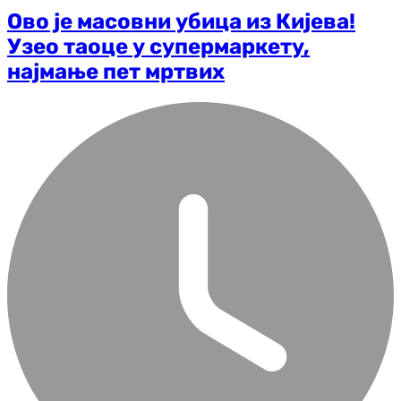
Ово је масовни убица из Кијева!
Узео таоце у супермаркету,
најмање пет мртвих