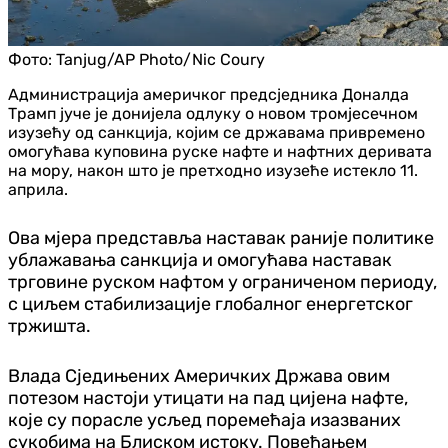
Фото:
Tanjug/AP Photo/Nic Coury
Администрација америчког предсједника Доналда
Трамп јуче је донијела одлуку о новом тромјесечном
изузећу од санкција, којим се државама привремено
омогућава куповина руске нафте и нафтних деривата
на мору, након што је претходно изузеће истекло 11.
априла.
Ова мјера представља наставак раније политике
ублажавања санкција и омогућава наставак
трговине руском нафтом у ограниченом периоду,
с циљем стабилизације глобалног енергетског
тржишта.
Влада Сједињених Америчких Држава овим
потезом настоји утицати на пад цијена нафте,
које су порасле усљед поремећаја изазваних
сукобима на Блиском истоку. Повећањем