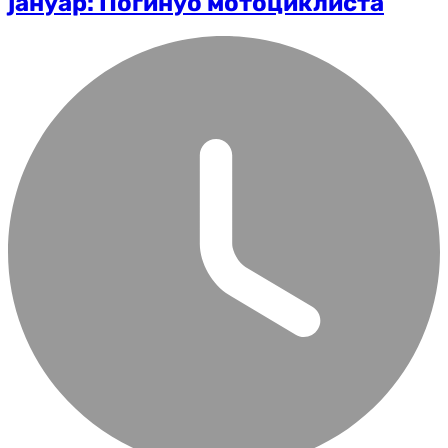
јануар: Погинуо мотоциклиста