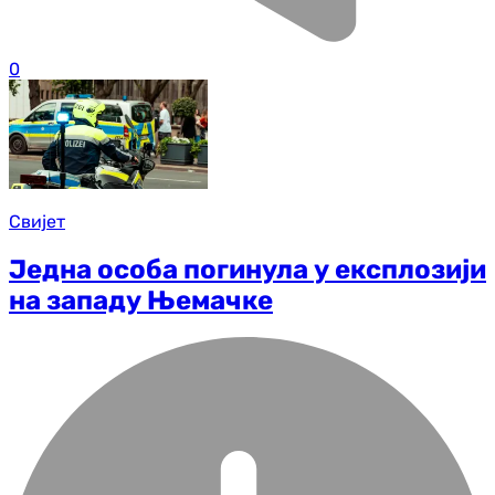
0
Свијет
Једна особа погинула у експлозији
на западу Њемачке