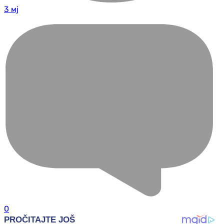
3 мј
0