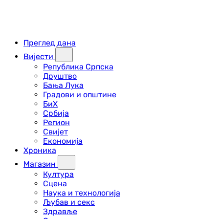
Преглед дана
Вијести
Република Српска
Друштво
Бања Лука
Градови и општине
БиХ
Србија
Регион
Свијет
Економија
Хроника
Магазин
Култура
Сцена
Наука и технологија
Љубав и секс
Здравље