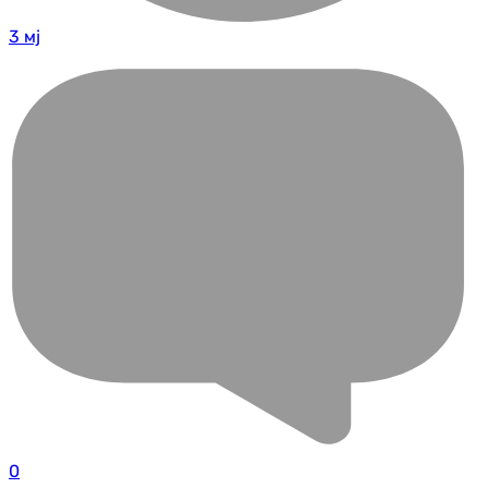
3 мј
0