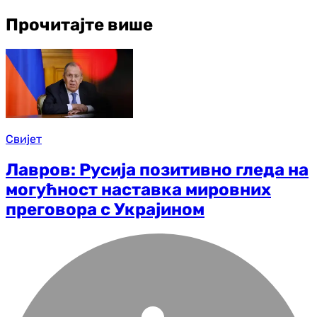
Прочитајте више
Свијет
Лавров: Русија позитивно гледа на
могућност наставка мировних
преговора с Украјином