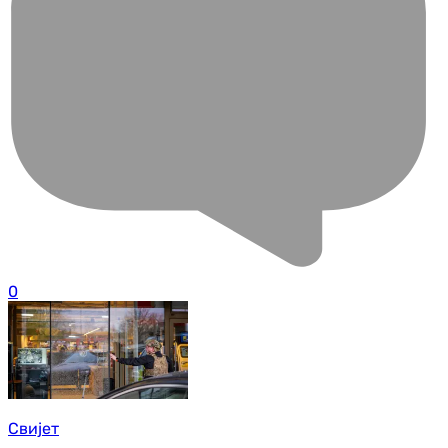
0
Свијет