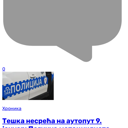
0
Хроника
Тешка несрећа на аутопут 9.