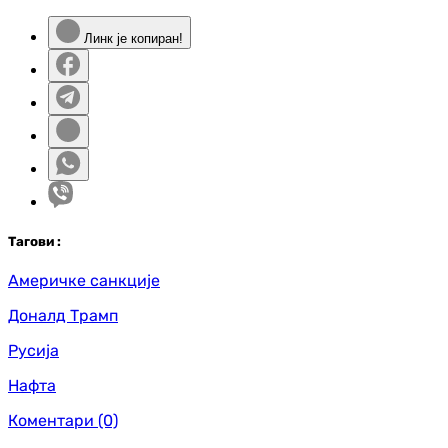
Линк је копиран!
Таг
ови
:
Америчке санкције
Доналд Трамп
Русија
Нафта
Коментари
(0)