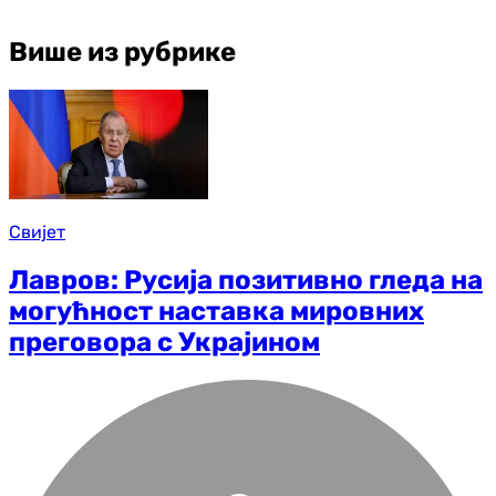
Више из рубрике
Свијет
Лавров: Русија позитивно гледа на
могућност наставка мировних
преговора с Украјином