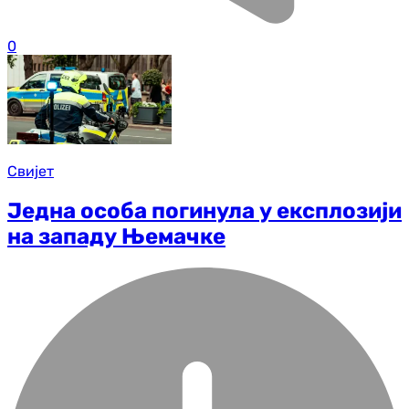
0
Свијет
Једна особа погинула у експлозији
на западу Њемачке