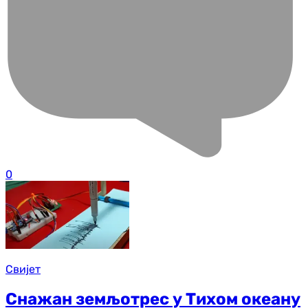
0
Свијет
Снажан земљотрес у Тихом океану