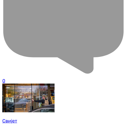
0
Свијет