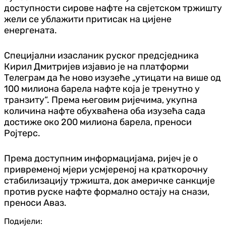
доступности сирове нафте на свјетском тржишту
жели се ублажити притисак на цијене
енергената.
Специјални изасланик руског предсједника
Кирил Дмитријев изјавио је на платформи
Телеграм да ће ново изузеће „утицати на више од
100 милиона барела нафте која је тренутно у
транзиту“. Према његовим ријечима, укупна
количина нафте обухваћена оба изузећа сада
достиже око 200 милиона барела, преноси
Ројтерс.
Према доступним информацијама, ријеч је о
привременој мјери усмјереној на краткорочну
стабилизацију тржишта, док америчке санкције
против руске нафте формално остају на снази,
преноси Аваз.
Подијели: