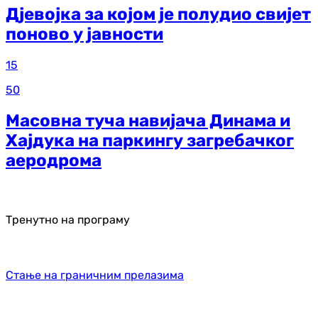
Дјевојка за којом је полудио свијет
поново у јавности
15
50
Масовна туча навијача Динама и
Хајдука на паркингу загребачког
аеродрома
Тренутно на програму
Стање на граничним прелазима