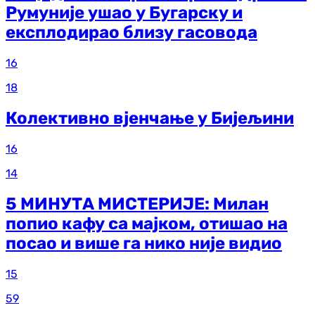
Румуније ушао у Бугарску и
експлодирао близу гасовода
16
18
Колективно вјенчање у Бијељини
16
14
5 МИНУТА МИСТЕРИЈЕ: Милан
попио кафу са мајком, отишао на
посао и више га нико није видио
15
59