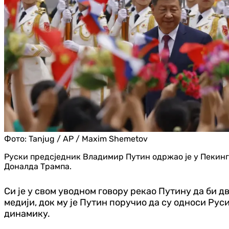
Фото:
Tanjug / AP / Maxim Shemetov
Руски предсједник Владимир Путин одржао је у Пекинг
Доналда Трампа.
Си је у свом уводном говору рекао Путину да би д
медији, док му је Путин поручио да су односи Рус
динамику.