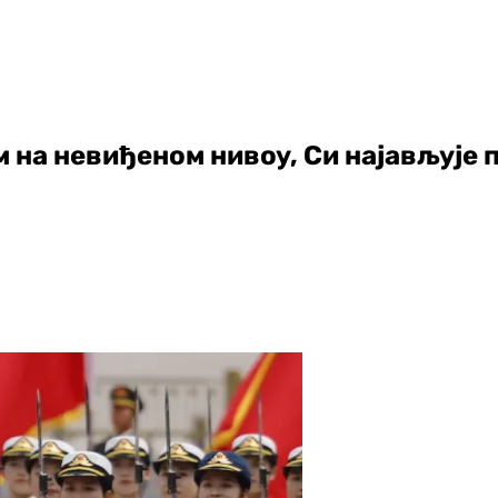
м на невиђеном нивоу, Си најављује 