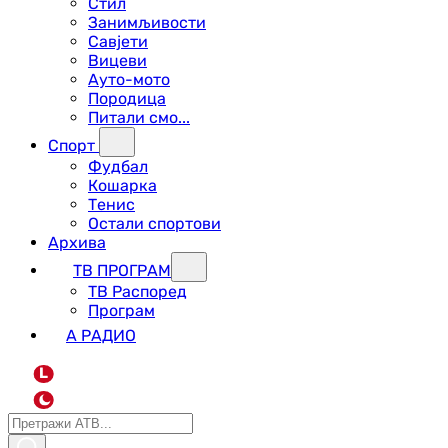
Стил
Занимљивости
Савјети
Вицеви
Ауто-мото
Породица
Питали смо...
Спорт
Фудбал
Кошарка
Тенис
Остали спортови
Архива
ТВ ПРОГРАМ
ТВ Распоред
Програм
А РАДИО
L