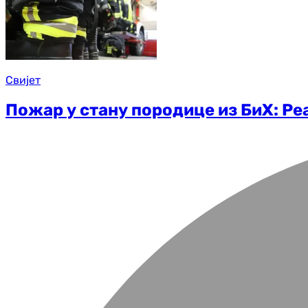
Свијет
Пожар у стану породице из БиХ: Реа