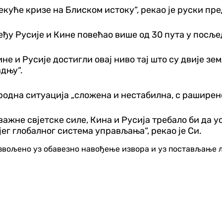
екуће кризе на Блиском истоку“, рекао је руски пр
еђу Русије и Кине повећао више од 30 пута у посљ
Кине и Русије достигли овај ниво тај што су двије 
дњу“.
родна ситуација „сложена и нестабилна, с раширен
важне свјетске силе, Кина и Русија требало би да 
ег глобалног система управљања“, рекао је Си.
озвољено уз обавезно навођење извора и уз постављање 