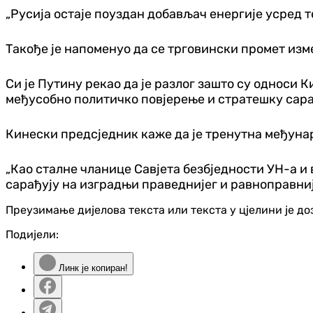
„Русија остаје поуздан добављач енергије усред т
Такође је напоменуо да се трговински промет изм
Си је Путину рекао да је разлог зашто су односи 
међусобно политичко повјерење и стратешку сара
Кинески предсједник каже да је тренутна међуна
„Као сталне чланице Савјета безбједности УН-а и 
сарађују на изградњи праведнијег и равноправниј
Преузимање дијелова текста или текста у цјелини је д
Подијели:
Линк је копиран!