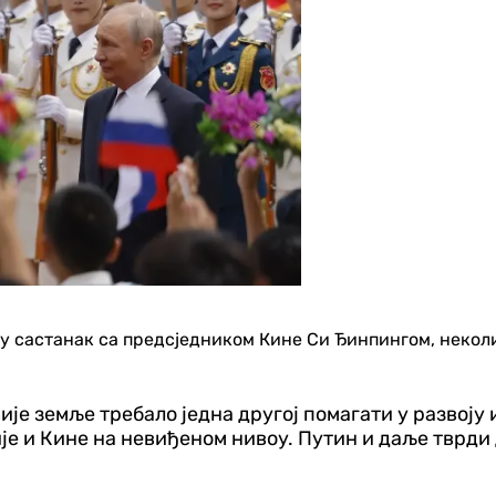
у састанак са предсједником Кине Си Ђинпингом, некол
вије земље требало једна другој помагати у развој
ије и Кине на невиђеном нивоу. Путин и даље тврди