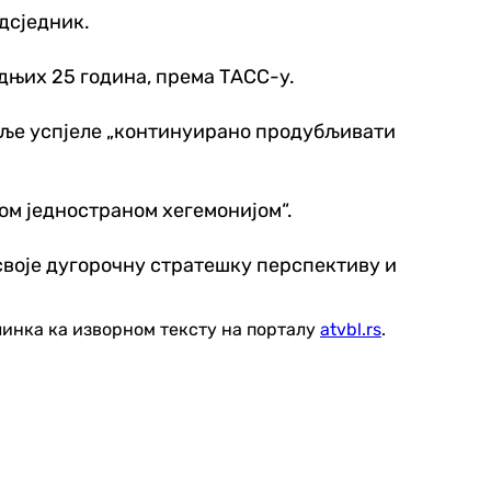
едсједник.
едњих 25 година, према ТАСС-у.
земље успјеле „континуирано продубљивати
ом једностраном хегемонијом“.
усвоје дугорочну стратешку перспективу и
линка ка изворном тексту на порталу
atvbl.rs
.