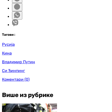
Таг
ови
:
Русија
Кина
Владимир Путин
Си Ђинпинг
Коментари
(0)
Више из рубрике