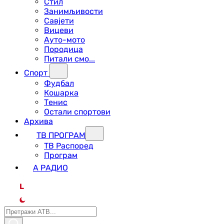
Стил
Занимљивости
Савјети
Вицеви
Ауто-мото
Породица
Питали смо...
Спорт
Фудбал
Кошарка
Тенис
Остали спортови
Архива
ТВ ПРОГРАМ
ТВ Распоред
Програм
А РАДИО
L