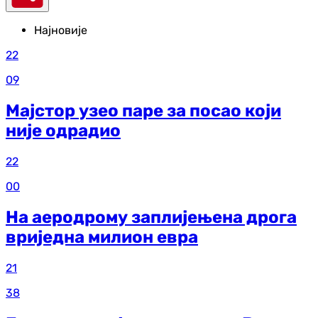
Најновије
22
09
Мајстор узео паре за посао који
није одрадио
22
00
На аеродрому заплијењена дрога
вриједна милион евра
21
38