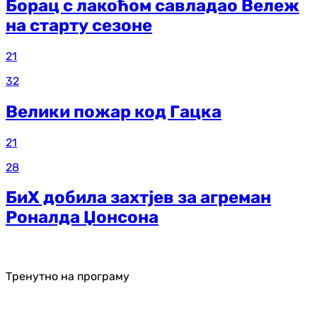
Борац с лакоћом савладао Вележ
на старту сезоне
21
32
Велики пожар код Гацка
21
28
БиХ добила захтјев за агреман
Роналда Џонсона
Тренутно на програму