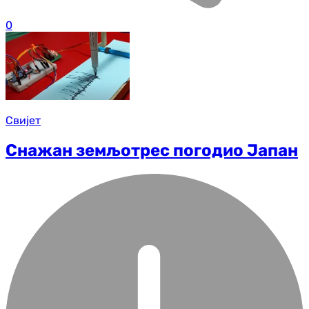
0
Свијет
Снажан земљотрес погодио Јапан