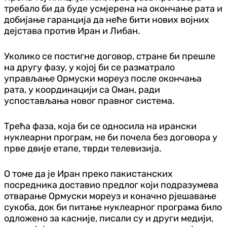
требало би да буде усмјерена на окончање рата и
добијање гаранција да неће бити нових војних
дејстава против Иран и Либан.
Уколико се постигне договор, стране би прешле
на другу фазу, у којој би се разматрало
управљање Ормуски мореуз после окончања
рата, у координацији са Оман, ради
успостављања новог правног система.
Трећа фаза, која би се односила на ирански
нуклеарни програм, не би почела без договора у
прве двије етапе, тврди телевизија.
О томе да је Иран преко пакистанских
посредника доставио предлог који подразумева
отварање Ормуски мореуз и коначно рјешавање
сукоба, док би питање нуклеарног програма било
одложено за касније, писали су и други медији,