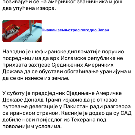
позивајући се на америчког званичника и још
два упућена извора.
Свијет
Снажан земљотрес погодио Јапан
Наводно је шеф иранске дипломатије поручио
посредницима да врх Исламске републике не
прихвата захтјеве Сједињених Америчких
Држава да се обустави обогаћивање уранијума и
да се он изнесе из земље.
У суботу је предсједник Сједињене Америчке
Државе Доналд Трамп изјавио да је отказао
путовање делегације у Пакистан ради разговора
са иранском страном. Касније је додао да су САД
добиле нови приједлог из Техерана под
повољнијим условима.