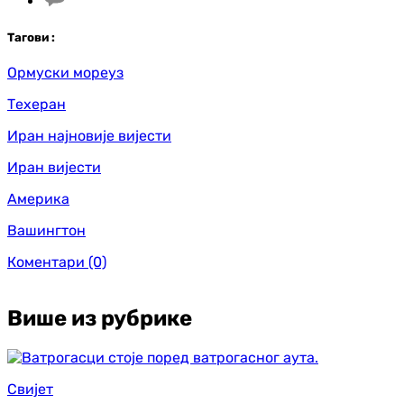
Таг
ови
:
Ормуски мореуз
Техеран
Иран најновије вијести
Иран вијести
Америка
Вашингтон
Коментари
(0)
Више из рубрике
Свијет