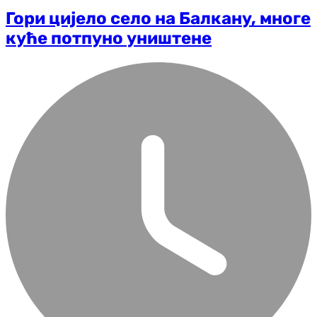
Гори цијело село на Балкану, многе
куће потпуно уништене