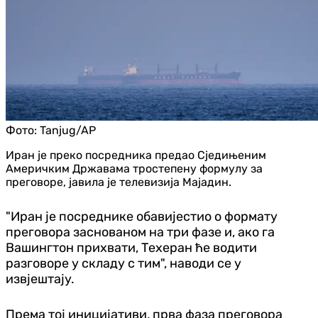
Фото:
Tanjug/AP
Иран је преко посредника предао Сједињеним
Америчким Државама тростепену формулу за
преговоре, јавила је телевизија Мајадин.
"Иран је посреднике обавијестио о формату
преговора заснованом на три фазе и, ако га
Вашингтон прихвати, Техеран ће водити
разговоре у складу с тим", наводи се у
извјештају.
Према тој иницијативи, прва фаза преговора