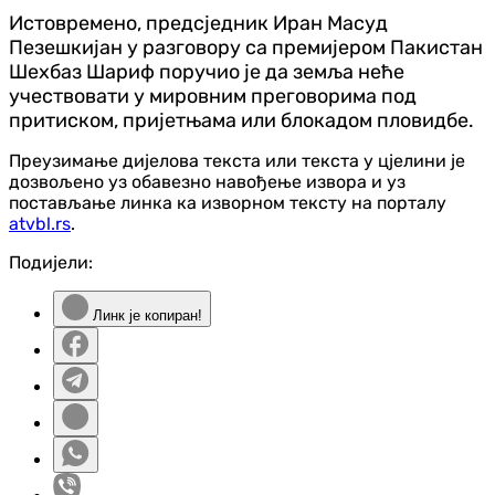
Истовремено, предсједник Иран Масуд
Пезешкијан у разговору са премијером Пакистан
Шехбаз Шариф поручио је да земља неће
учествовати у мировним преговорима под
притиском, пријетњама или блокадом пловидбе.
Преузимање дијелова текста или текста у цјелини је
дозвољено уз обавезно навођење извора и уз
постављање линка ка изворном тексту на порталу
atvbl.rs
.
Подијели:
Линк је копиран!