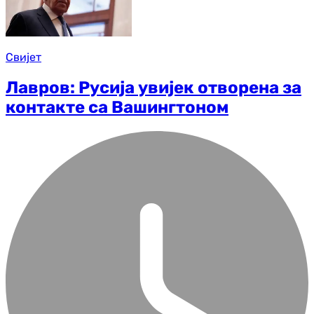
Свијет
Лавров: Русија увијек отворена за
контакте са Вашингтоном