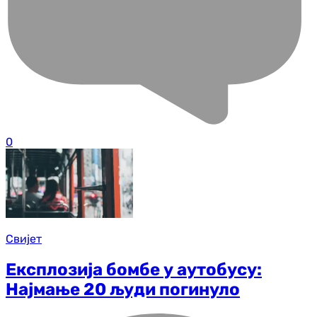
0
Свијет
Експлозија бомбе у аутобусу:
Најмање 20 људи погинуло