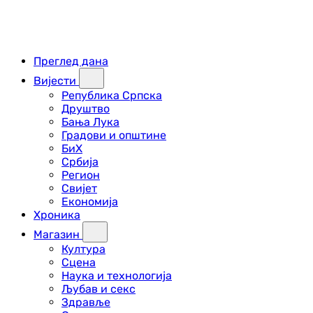
Преглед дана
Вијести
Република Српска
Друштво
Бања Лука
Градови и општине
БиХ
Србија
Регион
Свијет
Економија
Хроника
Магазин
Култура
Сцена
Наука и технологија
Љубав и секс
Здравље