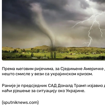
Према његовим ријечима, за Сједињене Америчке Д
нешто смисле у вези са украјинском кризом.
Раније је предсједник САД Доналд Трамп изјавио д
наћи рјешење за ситуацију око Украјине.
(sputniknews.com)