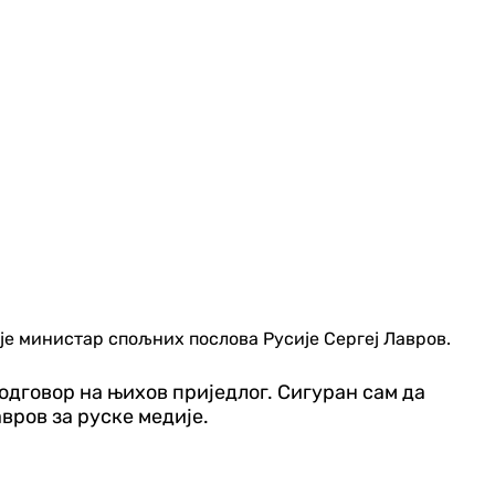
 је министар спољних послова Русије Сергеј Лавров.
о одговор на њихов приједлог. Сигуран сам да
вров за руске медије.