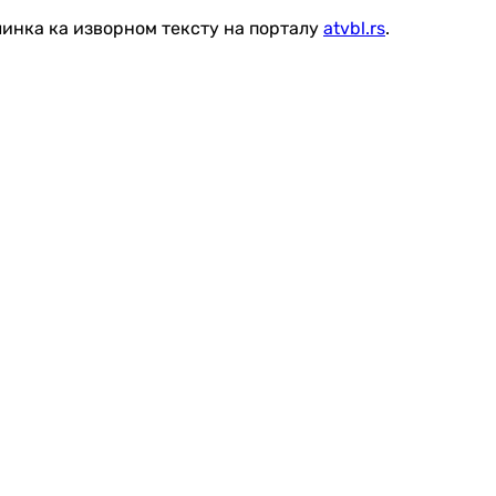
линка ка изворном тексту на порталу
atvbl.rs
.