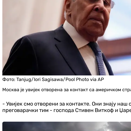
Фото:
Tanjug/Iori Sagisawa/Pool Photo via AP
Москва је увијек отворена за контакт са америчком стр
- Увијек смо отворени за контакте. Они знају наш 
преговарачки тим - господа Стивен Виткоф и Џаре