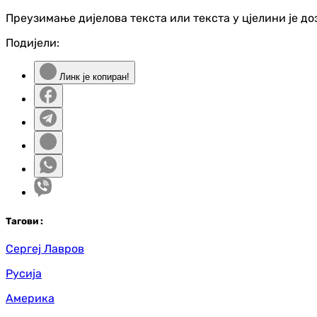
Преузимање дијелова текста или текста у цјелини је д
Подијели:
Линк је копиран!
Таг
ови
:
Сергеј Лавров
Русија
Америка