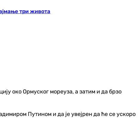
ајмање три живота
ију око Ормуског мореуза, а затим и да брзо
адимиром Путином и да је увејрен да ће се ускоро