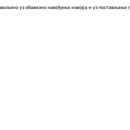
озвољено уз обавезно навођење извора и уз постављање 