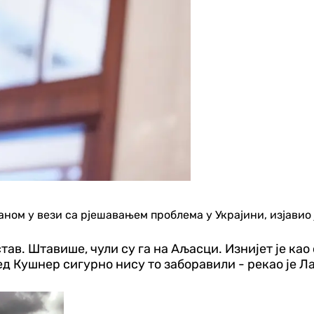
аном у вези са рјешавањем проблема у Украјини, изјавио
став. Штавише, чули су га на Аљасци. Изнијет је ка
д Кушнер сигурно нису то заборавили - рекао је Ла
Свијет