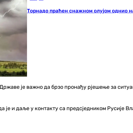
Торнадо праћен снажном олујом однио н
ржаве је важно да брзо пронађу рјешење за ситуац
а је и даље у контакту са предсједником Русије Вл