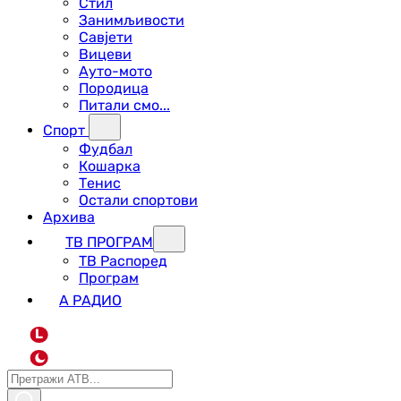
Стил
Занимљивости
Савјети
Вицеви
Ауто-мото
Породица
Питали смо...
Спорт
Фудбал
Кошарка
Тенис
Остали спортови
Архива
ТВ ПРОГРАМ
ТВ Распоред
Програм
А РАДИО
L