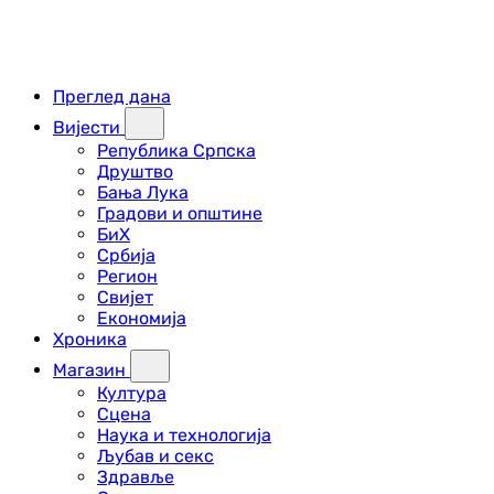
Преглед дана
Вијести
Република Српска
Друштво
Бања Лука
Градови и општине
БиХ
Србија
Регион
Свијет
Економија
Хроника
Магазин
Култура
Сцена
Наука и технологија
Љубав и секс
Здравље