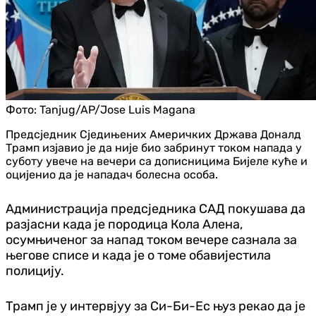
Фото:
Tanjug/AP/Jose Luis Magana
Предсједник Сједињених Америчких Држава Доналд
Трамп изјавио је да није био забринут током напада у
суботу увече на вечери са дописницима Бијеле куће и
оцијенио да је нападач болесна особа.
Администрација предсједника САД покушава да
разјасни када је породица Кола Алена,
осумњиченог за напад током вечере сазнала за
његове списе и када је о томе обавијестила
полицију.
Трамп је у интервјуу за Си-Би-Ес њуз рекао да је