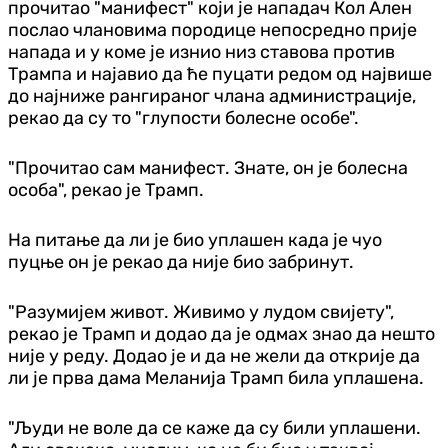
прочитао "манифест" који је нападач Кол Ален
послао члановима породице непосредно прије
напада и у коме је изнио низ ставова против
Трампа и најавио да ће пуцати редом од највише
до најниже рангираног члана администрације,
рекао да су то "глупости болесне особе".
"Прочитао сам манифест. Знате, он је болесна
особа", рекао је Трамп.
На питање да ли је био уплашен када је чуо
пуцње он је рекао да није био забринут.
"Разумијем живот. Живимо у лудом свијету",
рекао је Трамп и додао да је одмах знао да нешто
није у реду. Додао је и да не жели да открије да
ли је прва дама Меланија Трамп била уплашена.
"Људи не воле да се каже да су били уплашени.