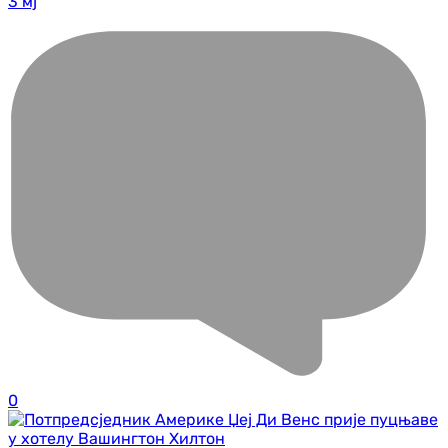
3 мј
0