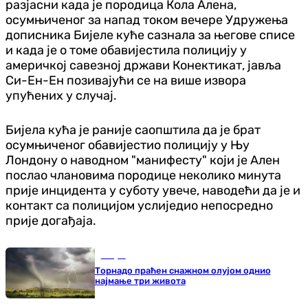
разјасни када је породица Кола Алена,
осумњиченог за напад током вечере Удружења
дописника Бијеле куће сазнала за његове списе
и када је о томе обавијестила полицију у
америчкој савезној држави Конектикат, јавља
Си-Ен-Ен позивајући се на више извора
упућених у случај.
Бијела кућа је раније саопштила да је брат
осумњиченог обавијестио полицију у Њу
Лондону о наводном "манифесту" који је Ален
послао члановима породице неколико минута
прије инцидента у суботу увече, наводећи да је и
контакт са полицијом услиједио непосредно
прије догађаја.
Свијет
Торнадо праћен снажном олујом однио
најмање три живота