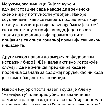
Међутим, званичници Бијеле куће и
администрације сада наводе да временски
оквир није у потпуности утврђен. Иако је
осумњичени, како се наводи, послао текст који
неки у администрацији називају "манифестом"
око десет минута прије напада, један извор
тврди да породица није прочитала нити
пријавила те списе локалној полицији тек након
инцидента.
Други извор наводи да амерички Федерални
истражни биро (ФБ) и даље активно истражује
случај и да не жели да прецизира када је
породица сазнала за садржај поруке, као ни када
је о томе обавјештена полиција.
Извори Њујорк поста навели су да је Ален у
"манифесту" планирао убиства званичника
администрације и да је истакао да "није спреман
да учествује у његовим (Трамповим) злочинима".