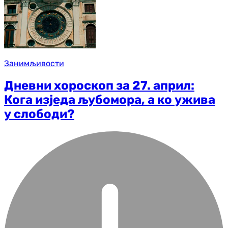
Занимљивости
Дневни хороскоп за 27. април:
Кога изједа љубомора, а ко ужива
у слободи?