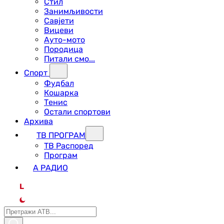
Стил
Занимљивости
Савјети
Вицеви
Ауто-мото
Породица
Питали смо...
Спорт
Фудбал
Кошарка
Тенис
Остали спортови
Архива
ТВ ПРОГРАМ
ТВ Распоред
Програм
А РАДИО
L