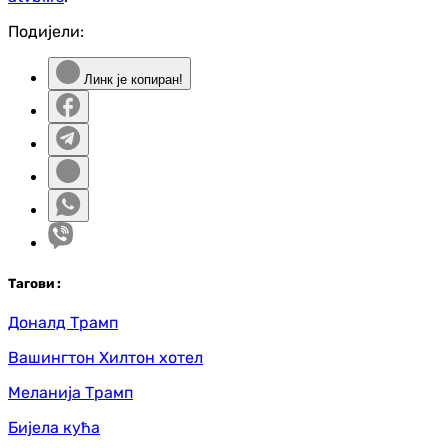
Подијели:
Линк је копиран!
Таг
ови
:
Доналд Трамп
Вашингтон Хилтон хотел
Меланија Трамп
Бијела кућа