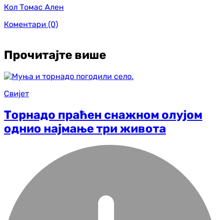
Кол Томас Ален
Коментари
(0)
Прочитајте више
Свијет
Торнадо праћен снажном олујом
однио најмање три живота