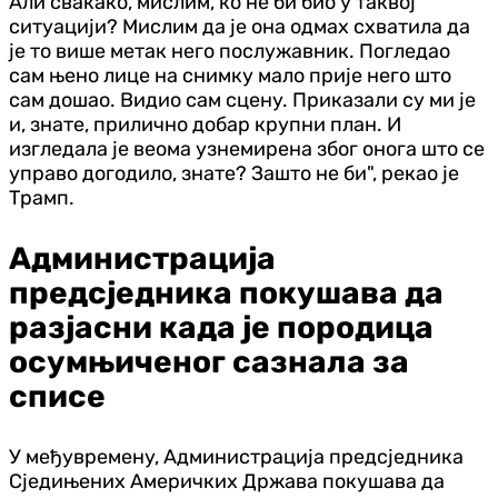
Али свакако, мислим, ко не би био у таквој
ситуацији? Мислим да је она одмах схватила да
је то више метак него послужавник. Погледао
сам њено лице на снимку мало прије него што
сам дошао. Видио сам сцену. Приказали су ми је
и, знате, прилично добар крупни план. И
изгледала је веома узнемирена због онога што се
управо догодило, знате? Зашто не би", рекао је
Трамп.
Администрација
предсједника покушава да
разјасни када је породица
осумњиченог сазнала за
списе
У међувремену, Администрација предсједника
Сједињених Америчких Држава покушава да