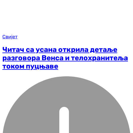
Свијет
Читач са усана открила детаље
разговора Венса и телохранитеља
током пуцњаве