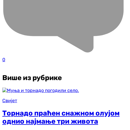
0
Више из рубрике
Свијет
Торнадо праћен снажном олујом
однио најмање три живота