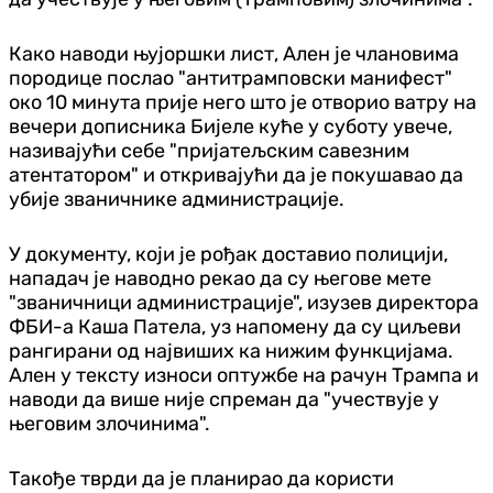
Како наводи њујоршки лист, Ален је члановима
породице послао "антитрамповски манифест"
око 10 минута прије него што је отворио ватру на
вечери дописника Бијеле куће у суботу увече,
називајући себе "пријатељским савезним
атентатором" и откривајући да је покушавао да
убије званичнике администрације.
У документу, који је рођак доставио полицији,
нападач је наводно рекао да су његове мете
"званичници администрације", изузев директора
ФБИ-а Каша Патела, уз напомену да су циљеви
рангирани од највиших ка нижим функцијама.
Ален у тексту износи оптужбе на рачун Трампа и
наводи да више није спреман да "учествује у
његовим злочинима".
Такође тврди да је планирао да користи