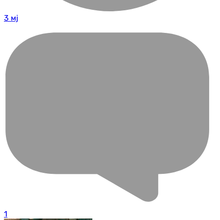
3 мј
1