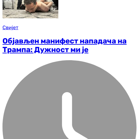
Свијет
Објављен манифест нападача на
Трампа: Дужност ми је