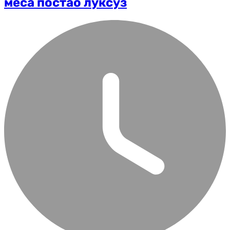
меса постао луксуз