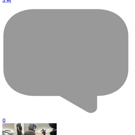
3 мј
0