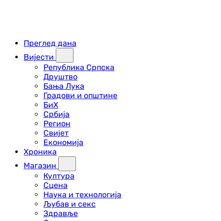
Преглед дана
Вијести
Република Српска
Друштво
Бања Лука
Градови и општине
БиХ
Србија
Регион
Свијет
Економија
Хроника
Магазин
Култура
Сцена
Наука и технологија
Љубав и секс
Здравље