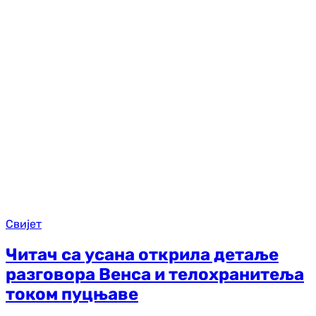
Свијет
Читач са усана открила детаље
разговора Венса и телохранитеља
током пуцњаве