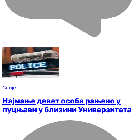
0
Свијет
Најмање девет особа рањено у
пуцњави у близини Универзитета