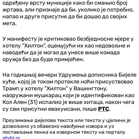
одређену врсту муниције како би смањио број
жртава, али признаје да би, уколико је потребно,
напао и друге присутне да би дошао до својих
мета.
У манифесту је критиковао безбједносне мјере у
хотелу "Хилтон", оцењујући их као недовољне и
наводећи да је могао да унесе више комада
оружја без да буде примјећен.
На годишњој вечери Удружења дописника Бијеле
куће, којој је током протекле ноћи присуствовао
Трамп у хотелу "Хилтон" у Вашингтону,
наоружани мушкарац који је идентификован као
Кол Ален (31) испалио је више хитаца, након чега
су сви присутни евакуисани, пише
РТС
.
Преузимање дијелова текста или текста у цјелини је
дозвољено уз обавезно навођење извора и уз
постављање линка ка изворном тексту на порталу
atvbl.rs
.