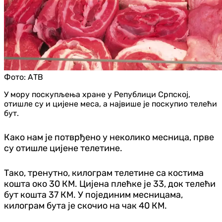
Фото:
АТВ
У мору поскупљења хране у Републици Српској,
отишле су и цијене меса, а највише је поскупио телећи
бут.
Како нам је потврђено у неколико месница, прве
су отишле цијене телетине.
Тако, тренутно, килограм телетине са костима
кошта око 30 КМ. Цијена плећке је 33, док телећи
бут кошта 37 КМ. У појединим месницама,
килограм бута је скочио на чак 40 КМ.