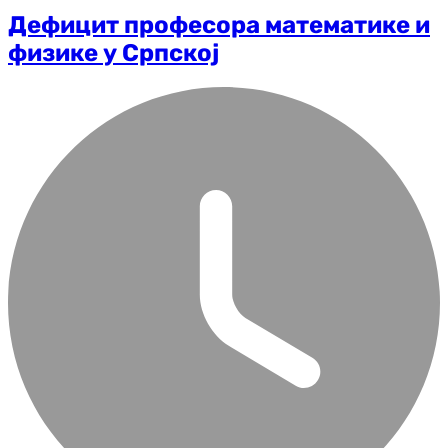
Дефицит професора математике и
физике у Српској