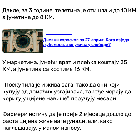
Дакле, за 3 године, телетина је отишла и до 10 КМ,
а јунетина до 8 КМ.
Занимљивости
Дневни хороскоп за 27. април: Кога изједа
љубомора, а ко ужива у слободи?
У маркетима, јунећи врат и плећка коштају 25
КМ, а јунетина са костима 16 КМ.
"Поскупила је и жива вага, тако да они који
купују од домаћих узгајивача, такође морају да
коригују цијене навише", поручују месари.
Фармери истичу да је прије 2 мјесеца дошло до
раста цијена живе ваге јунади, али, како
наглашавају, у малом износу.