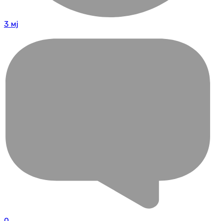
3 мј
0