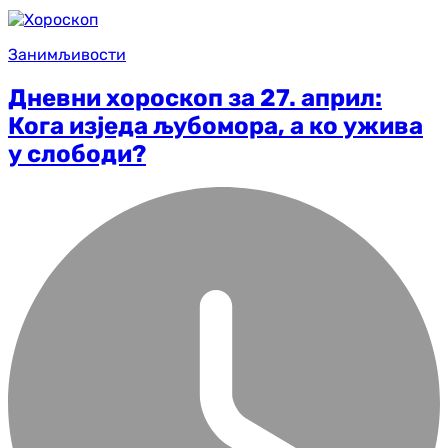
Занимљивости
Дневни хороскоп за 27. април:
Кога изједа љубомора, а ко ужива
у слободи?