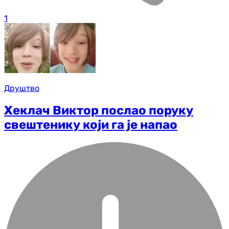
1
Друштво
Хеклач Виктор послао поруку
свештенику који га је напао