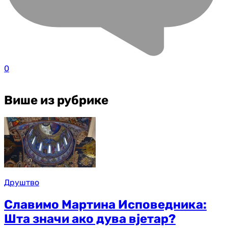
0
Више из рубрике
Друштво
Славимо Мартина Исповедника:
Шта значи ако дува вјетар?