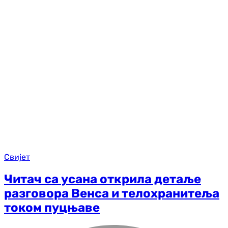
Свијет
Читач са усана открила детаље
разговора Венса и телохранитеља
током пуцњаве