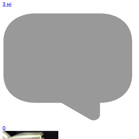
3 мј
0