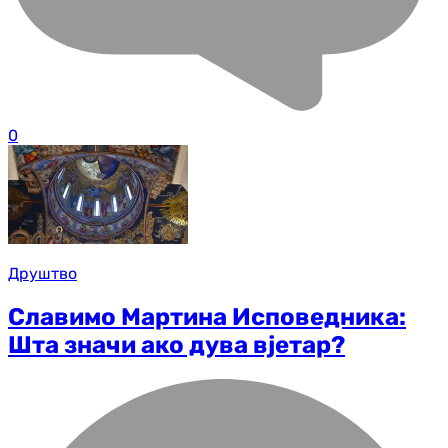
0
Друштво
Славимо Мартина Исповедника:
Шта значи ако дува вјетар?