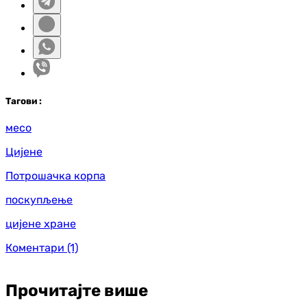
Таг
ови
:
месо
Цијене
Потрошачка корпа
поскупљење
цијене хране
Коментари
(1)
Прочитајте више