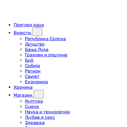
Преглед дана
Вијести
Република Српска
Друштво
Бања Лука
Градови и општине
БиХ
Србија
Регион
Свијет
Економија
Хроника
Магазин
Култура
Сцена
Наука и технологија
Љубав и секс
Здравље