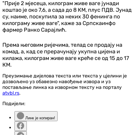
"Прије 2 мјесеца, килограм живе ваге јунади
коштао је око 7,6, а сада до 8 КМ, плус ПДВ. Јунад
су, наиме, поскупила за неких 30 фенинга по
килограму живе ваге", каже за Српскаинфо
фармер Ранко Сарајлић.
Према његовим ријечима, телад се продају на
комад, а, кад се прерачунају укупна цијена и
килажа, килограм живе ваге креће се од 15 до 17
КМ.
Преузимање дијелова текста или текста у цјелини је
дозвољено уз обавезно навођење извора и уз
постављање линка ка изворном тексту на порталу
atvbl.rs
.
Подијели:
Линк је копиран!