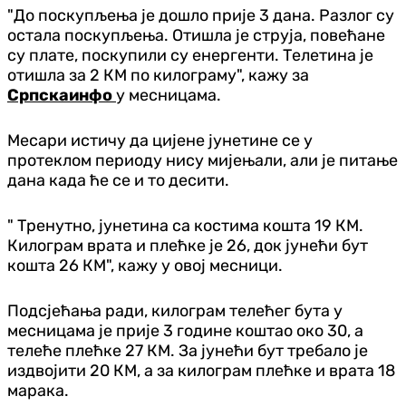
"До поскупљења је дошло прије 3 дана. Разлог су
остала поскупљења. Отишла је струја, повећане
су плате, поскупили су енергенти. Телетина је
отишла за 2 КМ по килограму", кажу за
Српскаинфо
у месницама.
Месари истичу да цијене јунетине се у
протеклом периоду нису мијењали, али је питање
дана када ће се и то десити.
" Тренутно, јунетина са костима кошта 19 КМ.
Килограм врата и плећке је 26, док јунећи бут
кошта 26 КМ", кажу у овој месници.
Подсјећања ради, килограм телећег бута у
месницама је прије 3 године коштао око 30, а
телеће плећке 27 КМ. За јунећи бут требало је
издвојити 20 КМ, а за килограм плећке и врата 18
марака.