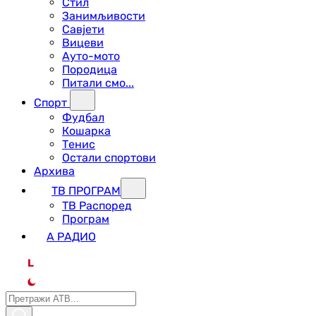
Стил
Занимљивости
Савјети
Вицеви
Ауто-мото
Породица
Питали смо...
Спорт
Фудбал
Кошарка
Тенис
Остали спортови
Архива
ТВ ПРОГРАМ
ТВ Распоред
Програм
А РАДИО
L