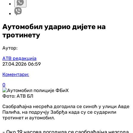
Аутомобил ударио дијете на
тротинету
Аутор:
АТВ редакција
27.04.2026
06:59
Коментари:
0
Фото:
АТВ БЛ
Саобраћајна несрећа догодила се синоћ у улици Авде
Палића, на подручју Забрђа када су се сударили
тротинет и аутомобил.
- Око 19 часова догодила се саобраћајна незгода