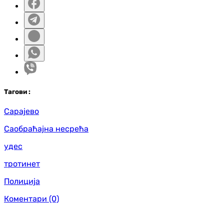
Таг
ови
:
Сарајево
Саобраћајна несрећа
удес
тротинет
Полиција
Коментари
(0)