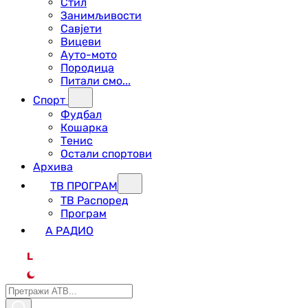
Стил
Занимљивости
Савјети
Вицеви
Ауто-мото
Породица
Питали смо...
Спорт
Фудбал
Кошарка
Тенис
Остали спортови
Архива
ТВ ПРОГРАМ
ТВ Распоред
Програм
А РАДИО
L