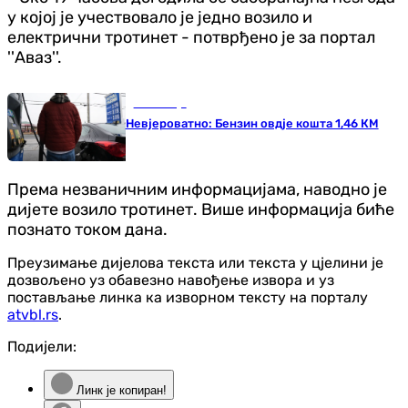
у којој је учествовало је једно возило и
електрични тротинет - потврђено је за портал
''Аваз''.
Економија
Невјероватно: Бензин овдје кошта 1,46 КМ
Према незваничним информацијама, наводно је
дијете возило тротинет. Више информација биће
познато током дана.
Преузимање дијелова текста или текста у цјелини је
дозвољено уз обавезно навођење извора и уз
постављање линка ка изворном тексту на порталу
atvbl.rs
.
Подијели:
Линк је копиран!