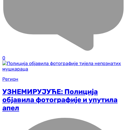
0
Регион
УЗНЕМИРУЈУЋЕ: Полиција
објавила фотографије и упутила
апел