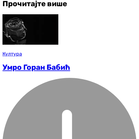
Прочитајте више
Култура
Умро Горан Бабић