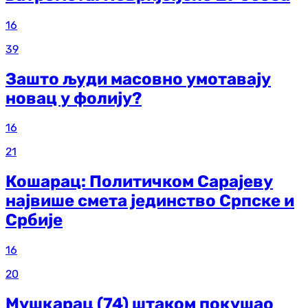
16
39
Зашто људи масовно умотавају
новац у фолију?
16
21
Кошарац: Политичком Сарајеву
највише смета јединство Српске и
Србије
16
20
Мушкарац (74) штаком покушао