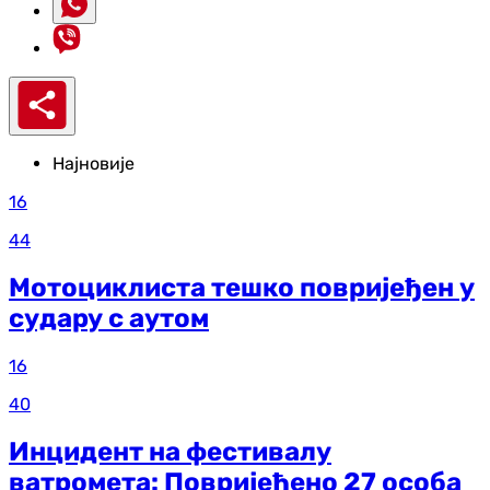
Најновије
16
44
Мотоциклиста тешко повријеђен у
судару с аутом
16
40
Инцидент на фестивалу
ватромета: Повријеђено 27 особа