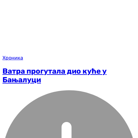
Хроника
Ватра прогутала дио куће у
Бањалуци