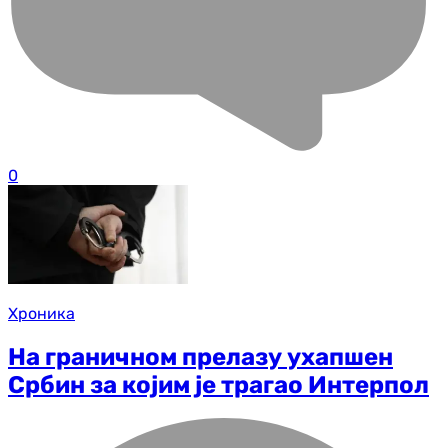
0
Хроника
На граничном прелазу ухапшен
Србин за којим је трагао Интерпол