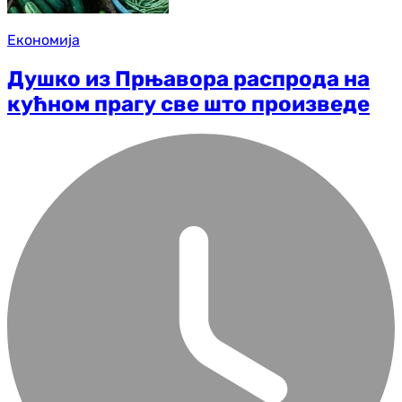
Економија
Душко из Прњавора распрода на
кућном прагу све што произведе