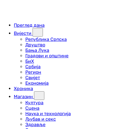
Преглед дана
Вијести
Република Српска
Друштво
Бања Лука
Градови и општине
БиХ
Србија
Регион
Свијет
Економија
Хроника
Магазин
Култура
Сцена
Наука и технологија
Љубав и секс
Здравље