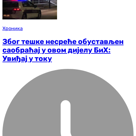
Хроника
Због тешке несреће обустављен
саобраћај у овом дијелу БиХ:
Увиђај у току