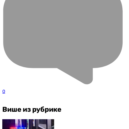
0
Више из рубрике