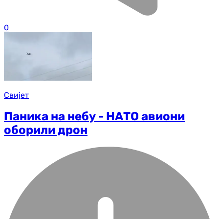
0
Свијет
Паника на небу - НАТО авиони
оборили дрон