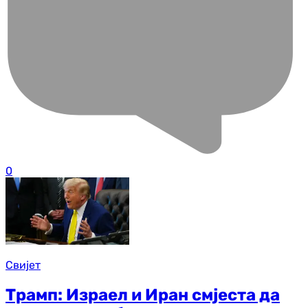
0
Свијет
Трамп: Израел и Иран смјеста да