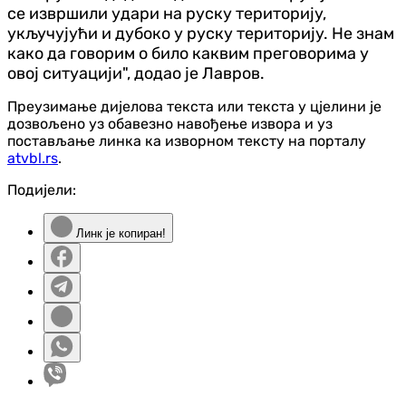
се извршили удари на руску територију,
укључујући и дубоко у руску територију. Не знам
како да говорим о било каквим преговорима у
овој ситуацији", додао је Лавров.
Преузимање дијелова текста или текста у цјелини је
дозвољено уз обавезно навођење извора и уз
постављање линка ка изворном тексту на порталу
atvbl.rs
.
Подијели:
Линк је копиран!