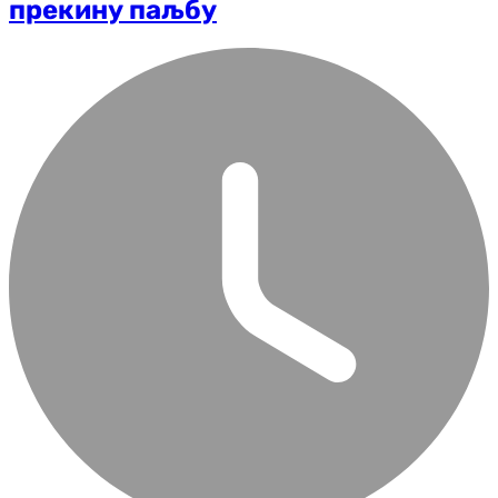
прекину паљбу