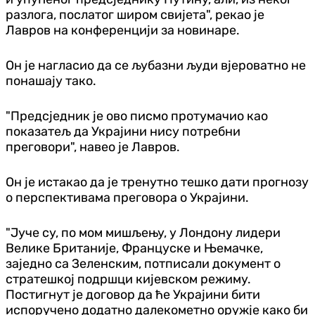
разлога, послатог широм свијета", рекао је
Лавров на конференцији за новинаре.
Он је нагласио да се љубазни људи вјероватно не
понашају тако.
"Предсједник је ово писмо протумачио као
показатељ да Украјини нису потребни
преговори", навео је Лавров.
Он је истакао да је тренутно тешко дати прогнозу
о перспективама преговора о Украјини.
"Јуче су, по мом мишљењу, у Лондону лидери
Велике Британије, Француске и Њемачке,
заједно са Зеленским, потписали документ о
стратешкој подршци кијевском режиму.
Постигнут је договор да ће Украјини бити
испоручено додатно далекометно оружје како би