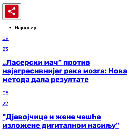
Најновије
08
23
„Ласерски мач“ против
најагресивнијег рака мозга: Нова
метода дала резултате
08
22
"Дјевојчице и жене чешће
изложене дигиталном насиљу"