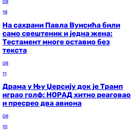
08
18
На сахрани Павла Вуисића били
само свештеник и једна жена:
Тестамент многе оставио без
текста
08
11
Драма у Њу Џерсију док је Трамп
играо голф: НОРАД хитно реаговао
и пресрео два авиона
08
10