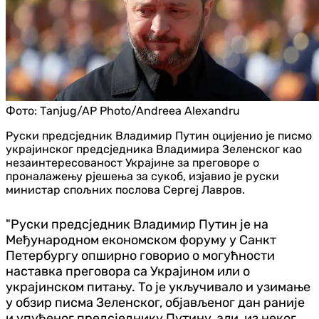
Фото:
Таnjug/AP Photo/Andreea Alexandru
Руски предсједник Владимир Путин оцијенио је писмо
украјинског предсједника Владимира Зеленског као
незаинтересованост Украјине за преговоре о
проналажењу рјешења за сукоб, изјавио је руски
министар спољних послова Сергеј Лавров.
"Руски предсједник Владимир Путин је на
Међународном економском форуму у Санкт
Петербургу опширно говорио о могућности
наставка преговора са Украјином или о
украјинском питању. То је укључивало и узимање
у обзир писма Зеленског, објављеног дан раније
и упућеног предсједнику Путину, али, из неког