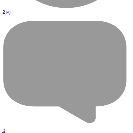
2 мј
0