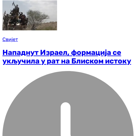
Свијет
Нападнут Израел, формација се
укључила у рат на Блиском истоку