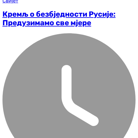
Свијет
Кремљ о безбједности Русије:
Предузимамо све мјере