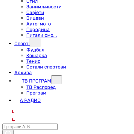
Стил
Занимљивости
Савјети
Вицеви
Ауто-мото
Породица
Питали смо...
Спорт
Фудбал
Кошарка
Тенис
Остали спортови
Архива
ТВ ПРОГРАМ
ТВ Распоред
Програм
А РАДИО
L