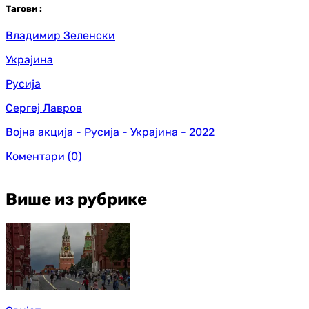
Таг
ови
:
Владимир Зеленски
Украјина
Русија
Сергеј Лавров
Војна акција - Русија - Украјина - 2022
Коментари
(0)
Више из рубрике