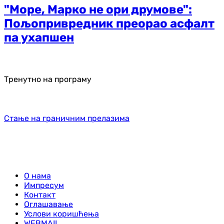
"Море, Марко не ори друмове":
Пољопривредник преорао асфалт
па ухапшен
Тренутно на програму
Стање на граничним прелазима
О нама
Импресум
Контакт
Оглашавање
Услови коришћења
WEBMAIL