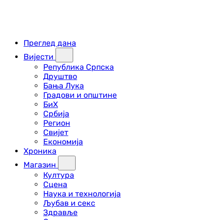
Преглед дана
Вијести
Република Српска
Друштво
Бања Лука
Градови и општине
БиХ
Србија
Регион
Свијет
Економија
Хроника
Магазин
Култура
Сцена
Наука и технологија
Љубав и секс
Здравље