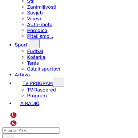
Stil
Zanimljivosti
Savjeti
Vicevi
Auto-moto
Porodica
Pitali smo...
Sport
Fudbal
Košarka
Tenis
Ostali sportovi
Arhiva
TV PROGRAM
ТV Raspored
Program
A RADIO
L