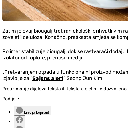
Zatim je ovaj biougalj tretiran ekološki prihvatljivim
zove etil celuloza. Konačno, praškasta smješa se komp
Polimer stabilizuje biougalj, dok se rastvarači dodaju
izolator od toplote, prenose mediji.
„Pretvaranjem otpada u funkcionalni proizvod možemo 
izjavio je za “
Sajens alert
” Seong Jun Kim.
Preuzimanje dijelova teksta ili teksta u cjelini je dozvolje
Podijeli:
Link je kopiran!