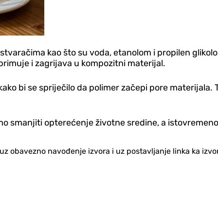
 rastvaračima kao što su voda, etanolom i propilen glik
rimuje i zagrijava u kompozitni materijal.
 kako bi se spriječilo da polimer začepi pore materijala
smanjiti opterećenje životne sredine, a istovremeno s
no uz obavezno navođenje izvora i uz postavljanje linka ka iz