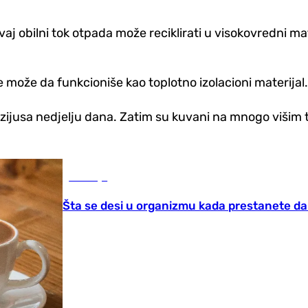
j obilni tok otpada može reciklirati u visokovredni mat
afe može da funkcioniše kao toplotno izolacioni materijal.
Celzijusa nedjelju dana. Zatim su kuvani na mnogo viši
Zdravlje
Šta se desi u organizmu kada prestanete da 