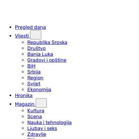
Pregled dana
Vijesti
Republika Srpska
Društvo
Banja Luka
Gradovi i opštine
BiH
Srbija
Region
Svijet
Ekonomija
Hronika
Magazin
Kultura
Scena
Nauka i tehnologija
Ljubav i seks
Zdravlje