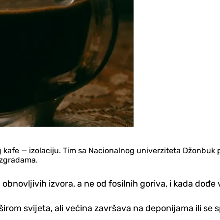
 kafe — izolaciju. Tim sa Nacionalnog univerziteta Džonbuk pr
 u zgradama.
obnovljivih izvora, a ne od fosilnih goriva, i kada dođe
om svijeta, ali većina završava na deponijama ili se sp