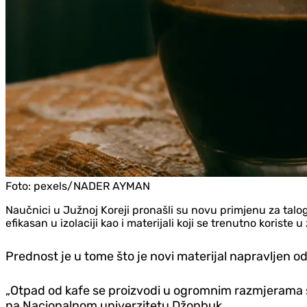
Foto:
pexels/NADER AYMAN
Naučnici u Južnoj Koreji pronašli su novu primjenu za talog
efikasan u izolaciji kao i materijali koji se trenutno koriste
Prednost je u tome što je novi materijal napravljen od 
„Otpad od kafe se proizvodi u ogromnim razmjerama šir
na Nacionalnom univerzitetu Džonbuk.