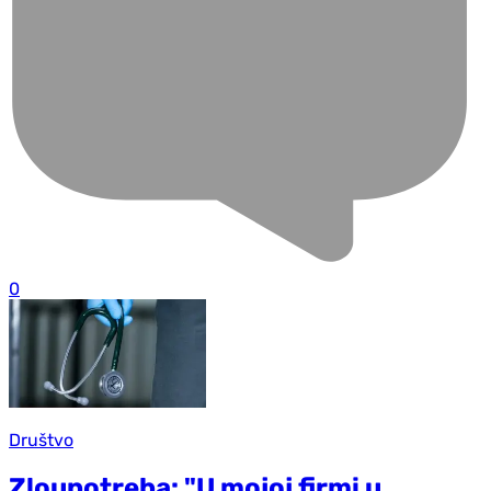
0
Društvo
Zloupotreba: "U mojoj firmi u