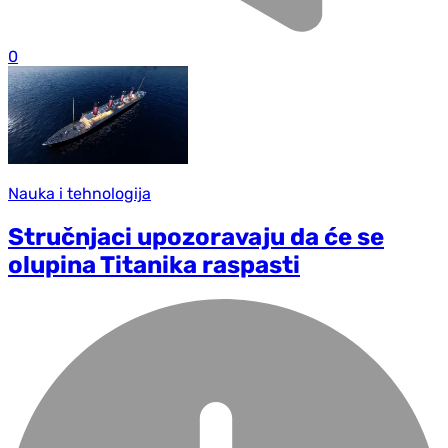
0
Nauka i tehnologija
Stručnjaci upozoravaju da će se
olupina Titanika raspasti