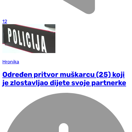
12
Hronika
Određen pritvor muškarcu (25) koji
je zlostavljao dijete svoje partnerke