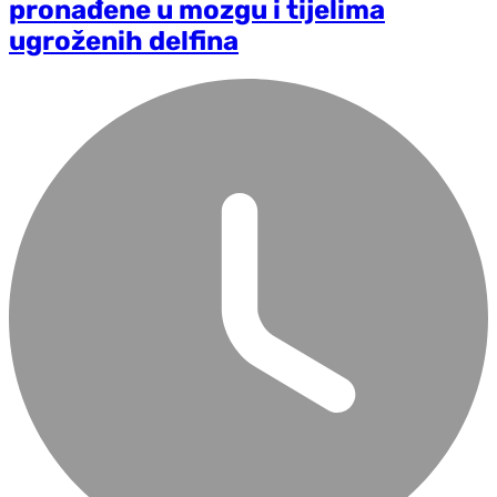
pronađene u mozgu i tijelima
ugroženih delfina