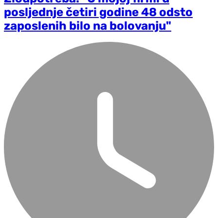
posljednje četiri godine 48 odsto
zaposlenih bilo na bolovanju"