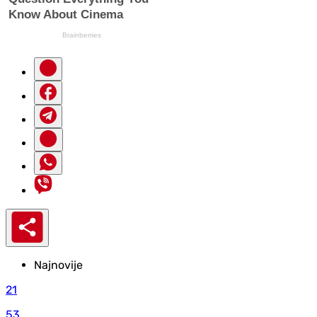
Najnovije
21
53