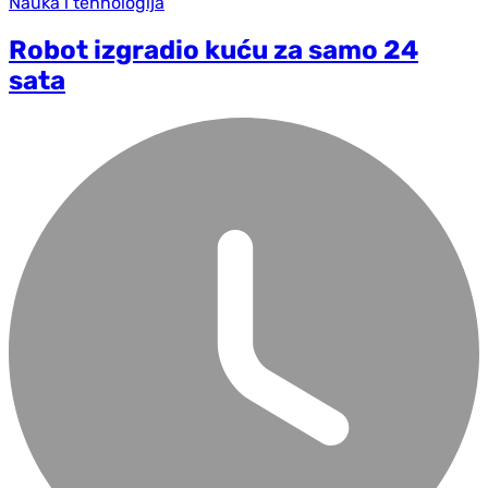
Nauka i tehnologija
Robot izgradio kuću za samo 24
sata