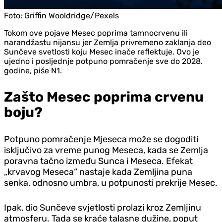
Foto:
Griffin Wooldridge/Pexels
Tokom ove pojave Mesec poprima tamnocrvenu ili
narandžastu nijansu jer Zemlja privremeno zaklanja deo
Sunčeve svetlosti koju Mesec inače reflektuje. Ovo je
ujedno i posljednje potpuno pomračenje sve do 2028.
godine, piše N1.
Zašto Mesec poprima crvenu
boju?
Potpuno pomračenje Mjeseca može se dogoditi
isključivo za vreme punog Meseca, kada se Zemlja
poravna tačno između Sunca i Meseca. Efekat
„krvavog Meseca“ nastaje kada Zemljina puna
senka, odnosno umbra, u potpunosti prekrije Mesec.
Ipak, dio Sunčeve svjetlosti prolazi kroz Zemljinu
atmosferu. Tada se kraće talasne dužine, poput