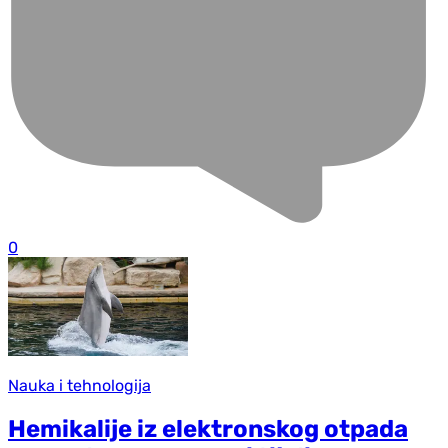
0
Nauka i tehnologija
Hemikalije iz elektronskog otpada