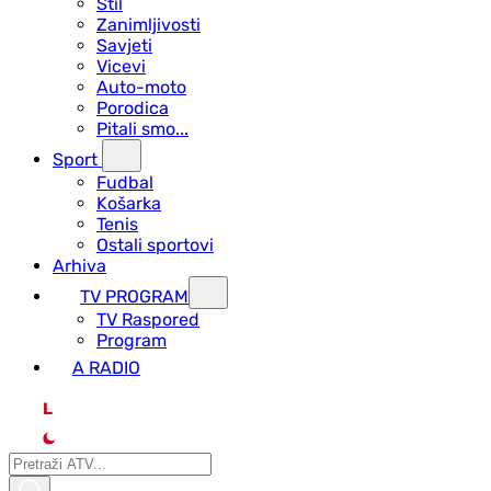
Stil
Zanimljivosti
Savjeti
Vicevi
Auto-moto
Porodica
Pitali smo...
Sport
Fudbal
Košarka
Tenis
Ostali sportovi
Arhiva
TV PROGRAM
ТV Raspored
Program
A RADIO
L