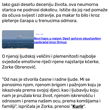
Iako gazi desetu deceniju života, ova neumorna
starica ne podnosi dokolicu. Ističe da joj rad pomaže
da očuva svijest i zdravlje, pa makar to bilo i kroz
pletenje čarapa u trenucima odmora.
Svijet
Novi haos u najavi: Opet gotovo obustavljen
saobraćaj kroz Ormuz
O njenoj ljudskoj veličini i plemenitosti najbolje
svjedoče emotivne riječi njene najstarije kćerke,
Zorke Obrenović.
"Od nas je stvorila časne i radne ljude. Mi se
ponosimo njom, njenom brigom i pažnjom koju je
iskazivala prema svojoj djeci, kao i ljubavlju koju
nam je pružala kroz život, njenom iskrenošću i
odnosom i prema našem ocu, prema komšijama i
familiji", ispričala je Zorka, prenosi "
Kurir
".