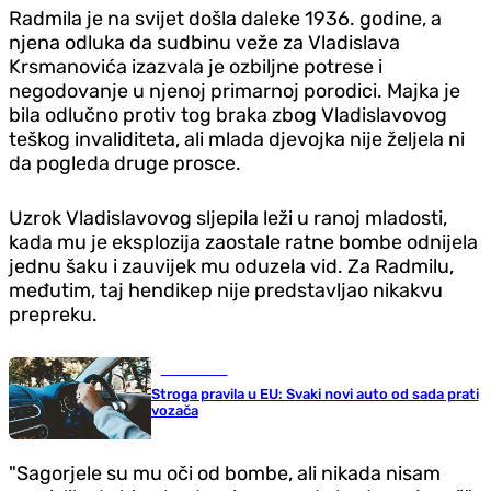
Radmila je na svijet došla daleke 1936. godine, a
njena odluka da sudbinu veže za Vladislava
Krsmanovića izazvala je ozbiljne potrese i
negodovanje u njenoj primarnoj porodici. Majka je
bila odlučno protiv tog braka zbog Vladislavovog
teškog invaliditeta, ali mlada djevojka nije željela ni
da pogleda druge prosce.
Uzrok Vladislavovog sljepila leži u ranoj mladosti,
kada mu je eksplozija zaostale ratne bombe odnijela
jednu šaku i zauvijek mu oduzela vid. Za Radmilu,
međutim, taj hendikep nije predstavljao nikakvu
prepreku.
Auto-moto
Stroga pravila u EU: Svaki novi auto od sada prati
vozača
"Sagorjele su mu oči od bombe, ali nikada nisam