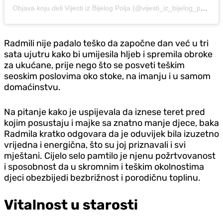
Objava koju deli Vijesti iz Bijelog Polja (@vijesti_iz_bijelog_polja)
Radmili nije padalo teško da započne dan već u tri
sata ujutru kako bi umijesila hljeb i spremila obroke
za ukućane, prije nego što se posveti teškim
seoskim poslovima oko stoke, na imanju i u samom
domaćinstvu.
Na pitanje kako je uspijevala da iznese teret pred
kojim posustaju i majke sa znatno manje djece, baka
Radmila kratko odgovara da je oduvijek bila izuzetno
vrijedna i energična, što su joj priznavali i svi
mještani. Cijelo selo pamtilo je njenu požrtvovanost
i sposobnost da u skromnim i teškim okolnostima
djeci obezbijedi bezbrižnost i porodičnu toplinu.
Vitalnost u starosti