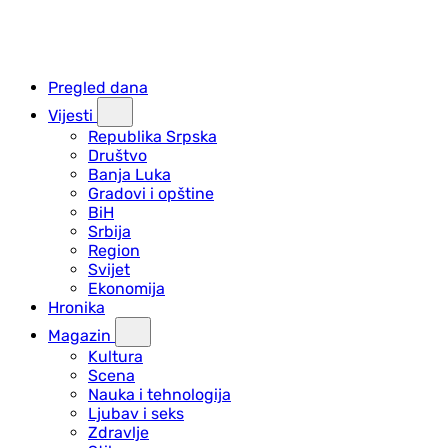
Pregled dana
Vijesti
Republika Srpska
Društvo
Banja Luka
Gradovi i opštine
BiH
Srbija
Region
Svijet
Ekonomija
Hronika
Magazin
Kultura
Scena
Nauka i tehnologija
Ljubav i seks
Zdravlje