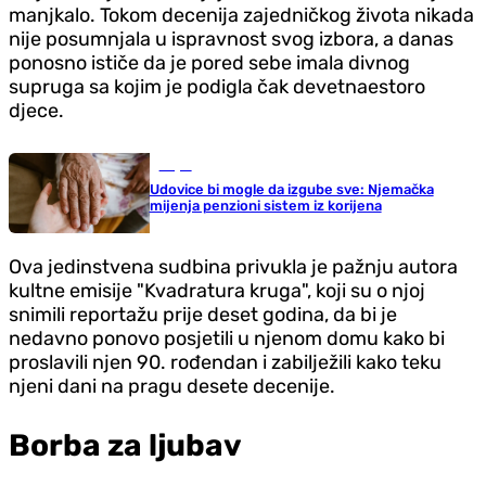
manjkalo. Tokom decenija zajedničkog života nikada
nije posumnjala u ispravnost svog izbora, a danas
ponosno ističe da je pored sebe imala divnog
supruga sa kojim je podigla čak devetnaestoro
djece.
Svijet
Udovice bi mogle da izgube sve: Njemačka
mijenja penzioni sistem iz korijena
Ova jedinstvena sudbina privukla je pažnju autora
kultne emisije "Kvadratura kruga", koji su o njoj
snimili reportažu prije deset godina, da bi je
nedavno ponovo posjetili u njenom domu kako bi
proslavili njen 90. rođendan i zabilježili kako teku
njeni dani na pragu desete decenije.
Borba za ljubav