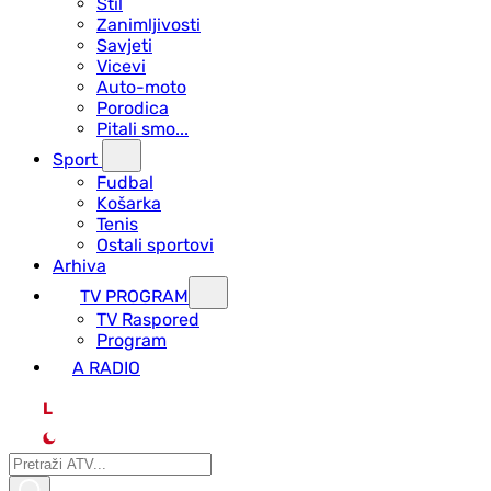
Stil
Zanimljivosti
Savjeti
Vicevi
Auto-moto
Porodica
Pitali smo...
Sport
Fudbal
Košarka
Tenis
Ostali sportovi
Arhiva
TV PROGRAM
ТV Raspored
Program
A RADIO
L