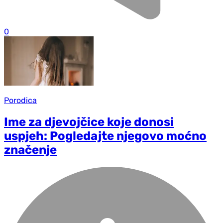
0
Porodica
Ime za djevojčice koje donosi
uspjeh: Pogledajte njegovo moćno
značenje