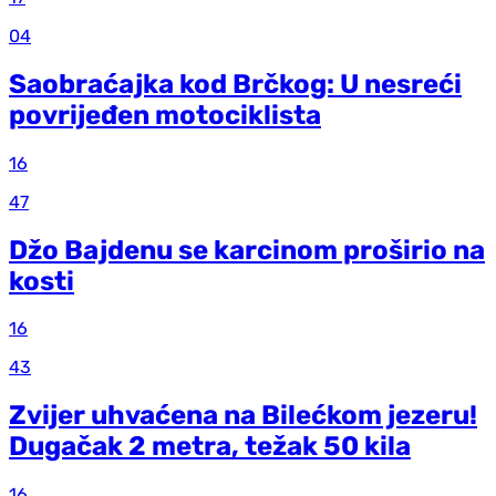
04
Saobraćajka kod Brčkog: U nesreći
povrijeđen motociklista
16
47
Džo Bajdenu se karcinom proširio na
kosti
16
43
Zvijer uhvaćena na Bilećkom jezeru!
Dugačak 2 metra, težak 50 kila
16