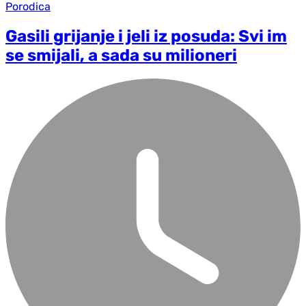
Porodica
Gasili grijanje i jeli iz posuda: Svi im
se smijali, a sada su milioneri