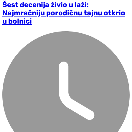
Šest decenija živio u laži:
Najmračniju porodičnu tajnu otkrio
u bolnici