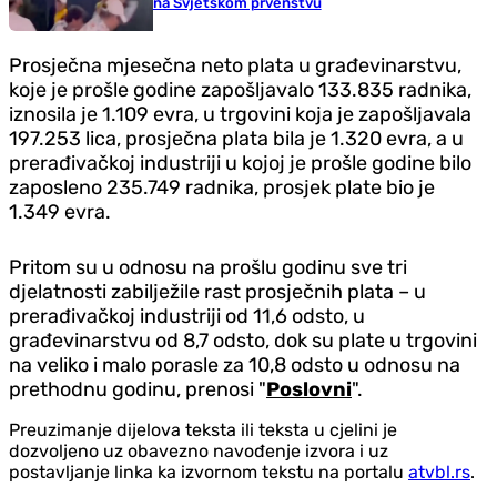
na Svjetskom prvenstvu
Prosječna mjesečna neto plata u građevinarstvu,
koje je prošle godine zapošljavalo 133.835 radnika,
iznosila je 1.109 evra, u trgovini koja je zapošljavala
197.253 lica, prosječna plata bila je 1.320 evra, a u
prerađivačkoj industriji u kojoj je prošle godine bilo
zaposleno 235.749 radnika, prosjek plate bio je
1.349 evra.
Pritom su u odnosu na prošlu godinu sve tri
djelatnosti zabilježile rast prosječnih plata – u
prerađivačkoj industriji od 11,6 odsto, u
građevinarstvu od 8,7 odsto, dok su plate u trgovini
na veliko i malo porasle za 10,8 odsto u odnosu na
prethodnu godinu, prenosi "
Poslovni
".
Preuzimanje dijelova teksta ili teksta u cjelini je
dozvoljeno uz obavezno navođenje izvora i uz
postavljanje linka ka izvornom tekstu na portalu
atvbl.rs
.