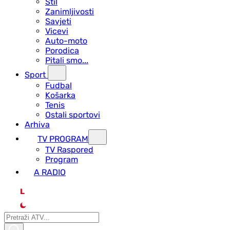
Stil
Zanimljivosti
Savjeti
Vicevi
Auto-moto
Porodica
Pitali smo...
Sport
Fudbal
Košarka
Tenis
Ostali sportovi
Arhiva
TV PROGRAM
ТV Raspored
Program
A RADIO
L