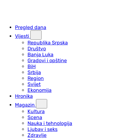
Pregled dana
Vijesti
Republika Srpska
Društvo
Banja Luka
Gradovi i opštine
BiH
Srbija
Region
Svijet
Ekonomija
Hronika
Magazin
Kultura
Scena
Nauka i tehnologija
Ljubav i seks
Zdravlje