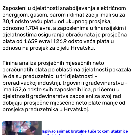
Zaposleni u djelatnosti snabdijevanja električnom
energijom, gasom, parom i klimatizaciji imali su za
30,4 odsto veću platu od ukupnog prosjeka,
odnosno 1.704 evra, a zaposlenima u finansijskim i
djelatnostima osiguranja obračunata je prosječna
plata od 1.659 evra ili 26,9 odsto veća plata u
odnosu na prosjek za cijelu Hrvatsku.
Finina analiza prosječnih mjesečnih neto
obračunatih plata po oblastima djelatnosti pokazala
je da su preduzetnici u tri djelatnosti -
prerađivačkoj industriji, trgovini i građevinarstvu -
imali 52,6 odsto svih zaposlenih lica, pri čemu u
djelatnosti građevinarstva zaposleni za svoj rad
dobijaju prosječne mjesečne neto plate manje od
prosjeka preduzetnika u Hrvatskoj.
Fudbal
Isplivao snimak brutalne tuče tokom utakmice