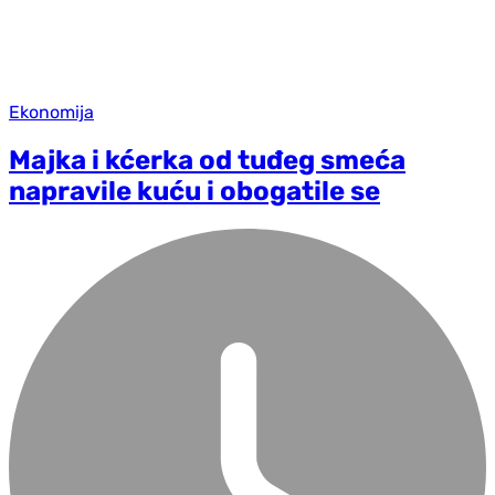
Ekonomija
Majka i kćerka od tuđeg smeća
napravile kuću i obogatile se