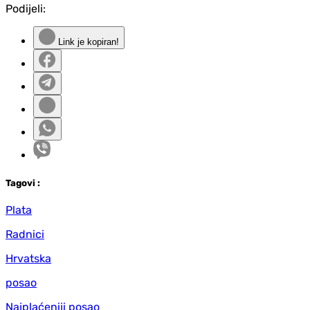
Podijeli:
Link je kopiran!
Tag
ovi
:
Plata
Radnici
Hrvatska
posao
Najplaćeniji posao