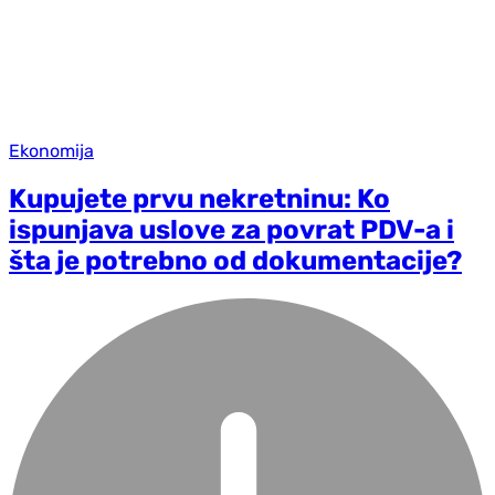
Ekonomija
Kupujete prvu nekretninu: Ko
ispunjava uslove za povrat PDV-a i
šta je potrebno od dokumentacije?