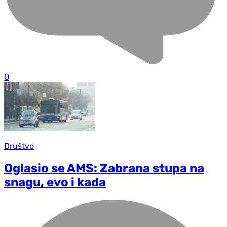
0
Društvo
Oglasio se AMS: Zabrana stupa na
snagu, evo i kada