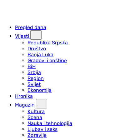
Pregled dana
Vijesti
Republika Srpska
Društvo
Banja Luka
Gradovi i opštine
BiH
Srbija
Region
Svijet
Ekonomija
Hronika
Magazin
Kultura
Scena
Nauka i tehnologija
Ljubav i seks
Zdravlje