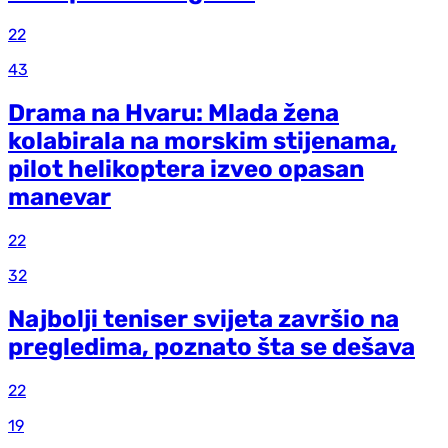
22
43
Drama na Hvaru: Mlada žena
kolabirala na morskim stijenama,
pilot helikoptera izveo opasan
manevar
22
32
Najbolji teniser svijeta završio na
pregledima, poznato šta se dešava
22
19