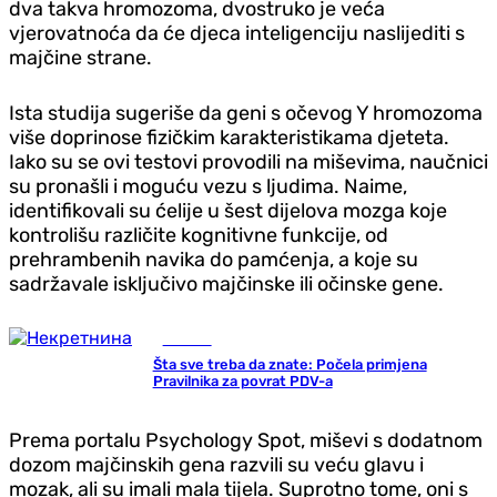
dva takva hromozoma, dvostruko je veća
vjerovatnoća da će djeca inteligenciju naslijediti s
majčine strane.
Ista studija sugeriše da geni s očevog Y hromozoma
više doprinose fizičkim karakteristikama djeteta.
Iako su se ovi testovi provodili na miševima, naučnici
su pronašli i moguću vezu s ljudima. Naime,
identifikovali su ćelije u šest dijelova mozga koje
kontrolišu različite kognitivne funkcije, od
prehrambenih navika do pamćenja, a koje su
sadržavale isključivo majčinske ili očinske gene.
Društvo
Šta sve treba da znate: Počela primjena
Pravilnika za povrat PDV-a
Prema portalu Psychology Spot, miševi s dodatnom
dozom majčinskih gena razvili su veću glavu i
mozak, ali su imali mala tijela. Suprotno tome, oni s