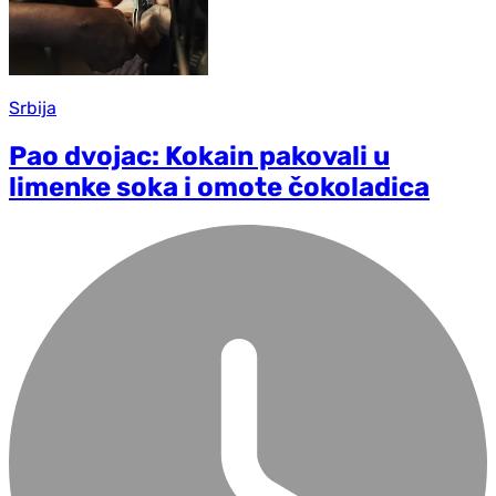
Srbija
Pao dvojac: Kokain pakovali u
limenke soka i omote čokoladica