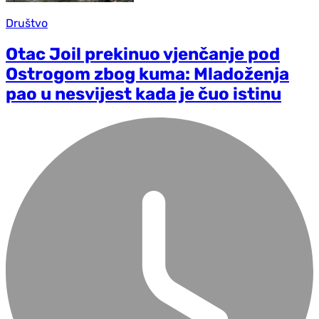
Društvo
Otac Joil prekinuo vjenčanje pod
Ostrogom zbog kuma: Mladoženja
pao u nesvijest kada je čuo istinu