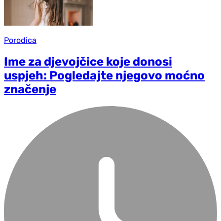
Porodica
Ime za djevojčice koje donosi
uspjeh: Pogledajte njegovo moćno
značenje