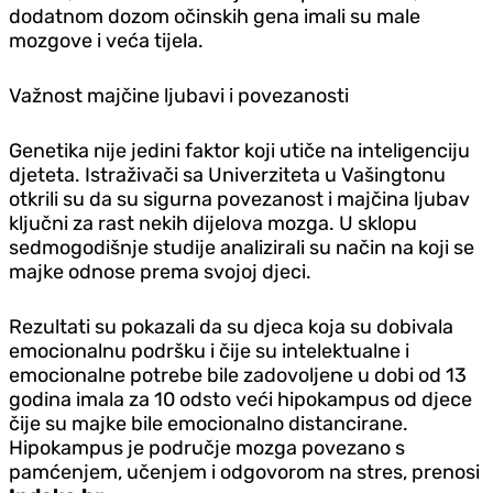
dodatnom dozom očinskih gena imali su male
mozgove i veća tijela.
Važnost majčine ljubavi i povezanosti
Genetika nije jedini faktor koji utiče na inteligenciju
djeteta. Istraživači sa Univerziteta u Vašingtonu
otkrili su da su sigurna povezanost i majčina ljubav
ključni za rast nekih dijelova mozga. U sklopu
sedmogodišnje studije analizirali su način na koji se
majke odnose prema svojoj djeci.
Rezultati su pokazali da su djeca koja su dobivala
emocionalnu podršku i čije su intelektualne i
emocionalne potrebe bile zadovoljene u dobi od 13
godina imala za 10 odsto veći hipokampus od djece
čije su majke bile emocionalno distancirane.
Hipokampus je područje mozga povezano s
pamćenjem, učenjem i odgovorom na stres, prenosi