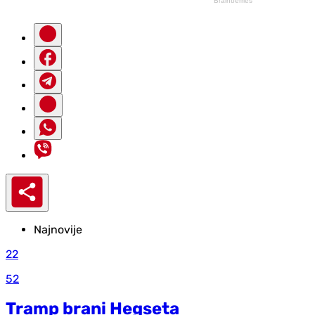
Najnovije
22
52
Tramp brani Hegseta