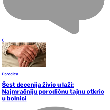
0
Porodica
Šest decenija živio u laži:
Najmračniju porodičnu tajnu otkrio
u bolnici