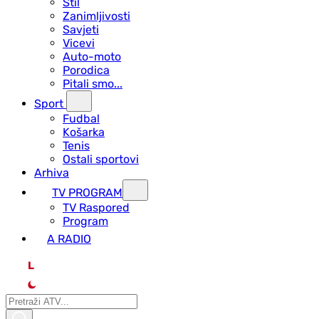
Stil
Zanimljivosti
Savjeti
Vicevi
Auto-moto
Porodica
Pitali smo...
Sport
Fudbal
Košarka
Tenis
Ostali sportovi
Arhiva
TV PROGRAM
ТV Raspored
Program
A RADIO
L