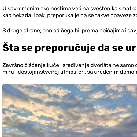
U savremenim okolnostima većina sveštenika smatra da
kao nekada. Ipak, preporuka je da se takve obaveze z
S druge strane, ono od čega bi, prema običajima i sav
Šta se preporučuje da se ur
Završno čišćenje kuće i sređivanje dvorišta ne samo 
miru i dostojanstvenoj atmosferi, sa uređenim domo