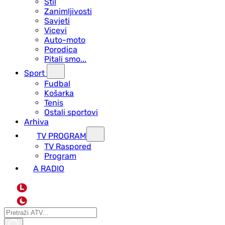
Stil
Zanimljivosti
Savjeti
Vicevi
Auto-moto
Porodica
Pitali smo...
Sport
Fudbal
Košarka
Tenis
Ostali sportovi
Arhiva
TV PROGRAM
ТV Raspored
Program
A RADIO
L