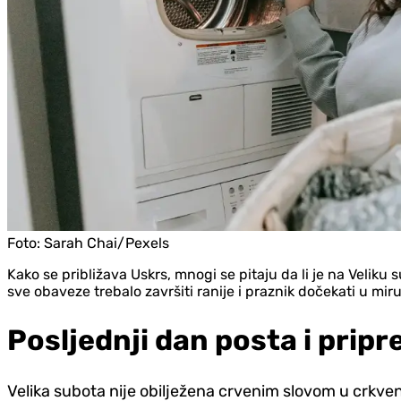
Foto:
Sarah Chai/Pexels
Kako se približava Uskrs, mnogi se pitaju da li je na Veliku
sve obaveze trebalo završiti ranije i praznik dočekati u miru
Posljednji dan posta i prip
Velika subota nije obilježena crvenim slovom u crkven