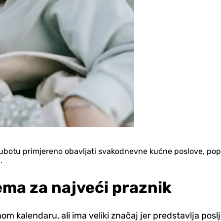
 subotu primjereno obavljati svakodnevne kućne poslove, poput
.
rema za najveći praznik
om kalendaru, ali ima veliki značaj jer predstavlja pos