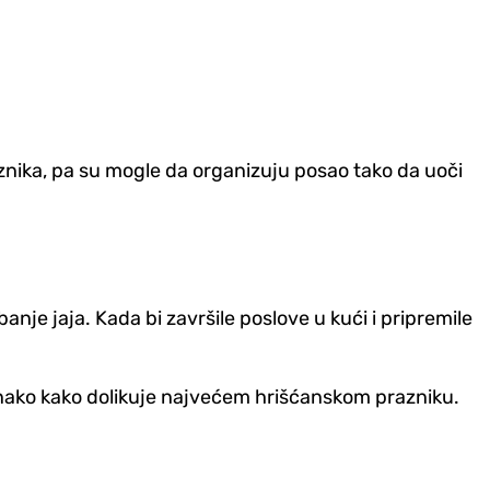
aznika, pa su mogle da organizuju posao tako da uoči
anje jaja. Kada bi završile poslove u kući i pripremile
onako kako dolikuje najvećem hrišćanskom prazniku.