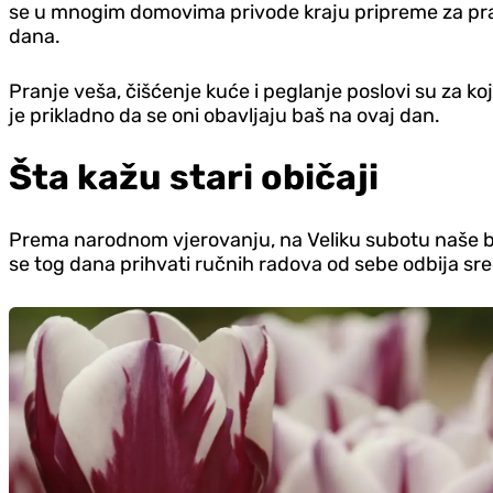
se u mnogim domovima privode kraju pripreme za praz
dana.
Pranje veša, čišćenje kuće i peglanje poslovi su za 
je prikladno da se oni obavljaju baš na ovaj dan.
Šta kažu stari običaji
Prema narodnom vjerovanju, na Veliku subotu naše bake
se tog dana prihvati ručnih radova od sebe odbija sre