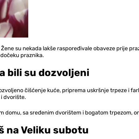
je. Žene su nekada lakše raspoređivale obaveze prije pr
 dočeku praznika.
 bili su dozvoljeni
ozvoljeno čišćenje kuće, priprema uskršnje trpeze i farb
i dvorište.
stom domu, sa sređenim dvorištem i bogatom trpezom, 
eš na Veliku subotu