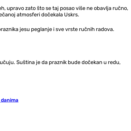
, upravo zato što se taj posao više ne obavlja ručno,
večanoj atmosferi dočekala Uskrs.
raznika jesu peglanje i sve vrste ručnih radova.
ručuju. Suština je da praznik bude dočekan u redu,
m danima