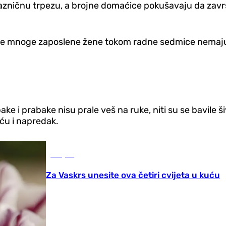
ničnu trpezu, a brojne domaćice pokušavaju da završe
koje mnoge zaposlene žene tokom radne sedmice nemaju 
 i prabake nisu prale veš na ruke, niti su se bavile 
ću i napredak.
Savjeti
Za Vaskrs unesite ova četiri cvijeta u kuću