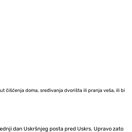
 čišćenja doma, sređivanja dvorišta ili pranja veša, ili bi
ljednji dan Uskršnjeg posta pred Uskrs. Upravo zato