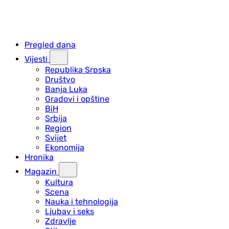
Pregled dana
Vijesti
Republika Srpska
Društvo
Banja Luka
Gradovi i opštine
BiH
Srbija
Region
Svijet
Ekonomija
Hronika
Magazin
Kultura
Scena
Nauka i tehnologija
Ljubav i seks
Zdravlje