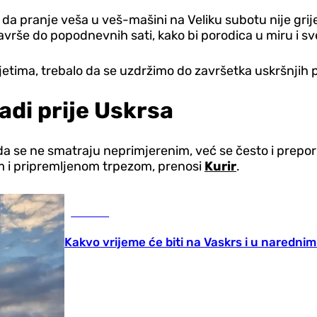
 pranje veša u veš-mašini na Veliku subotu nije grijeh
avrše do popodnevnih sati, kako bi porodica u miru i s
jetima, trebalo da se uzdržimo do završetka uskršnjih p
adi prije Uskrsa
da se ne smatraju neprimjerenim, već se često i prepo
m i pripremljenom trpezom, prenosi
Kurir
.
Društvo
Kakvo vrijeme će biti na Vaskrs i u naredni