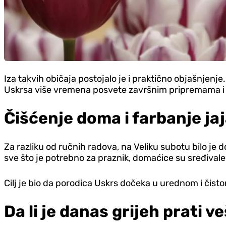
Iza takvih običaja postojalo je i praktično objašnjen
Uskrsa više vremena posvete završnim pripremama i
Čišćenje doma i farbanje jaja
Za razliku od ručnih radova, na Veliku subotu bilo je d
sve što je potrebno za praznik, domaćice su sređivale 
Cilj je bio da porodica Uskrs dočeka u urednom i či
Da li je danas grijeh prati v