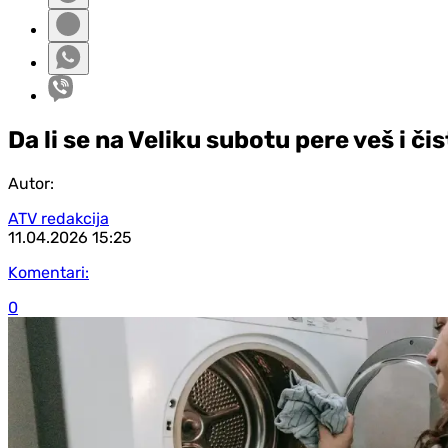
Da li se na Veliku subotu pere veš i či
Autor:
ATV redakcija
11.04.2026
15:25
Komentari:
0