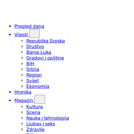
Pregled dana
Vijesti
Republika Srpska
Društvo
Banja Luka
Gradovi i opštine
BiH
Srbija
Region
Svijet
Ekonomija
Hronika
Magazin
Kultura
Scena
Nauka i tehnologija
Ljubav i seks
Zdravlje