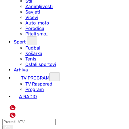
Stil
Zanimljivosti
Savjeti
Vicevi
Auto-moto
Porodica
Pitali smo...
Sport
Fudbal
Košarka
Tenis
Ostali sportovi
Arhiva
TV PROGRAM
ТV Raspored
Program
A RADIO
L