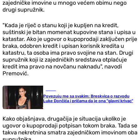
zajedničke imovine u mnogo većem obimu nego
drugi supružnik.
"Kada je riječ o stanu koji je kupljen na kredit,
suštinski je bitan momenat kupovine stana i upisa u
katastar. Ako je ugovor o kupoprodaji zaključen prije
braka, odobren kredit i upisan korisnik kredita u
katastru, ta osoba ima pravo svojine na stan. Drugi
supružnik koji iz zajedničkih sredstava otplaćuje
kredit ima pravo na novčanu naknadu", navodi
Premović.
Scena
Povezuju me sa svakim: Breskvica o razvodu
Luke Dončića i pričama da je ona "glavni krivac"
Kako objašnjava, drugačija je situacija ukoliko je
ugovor o kupoprodaji potpisan tokom braka. Tada se
takva nekretnina smatra zajedničkom imovinom oba
supružnika.