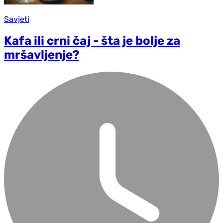
Savjeti
Kafa ili crni čaj - šta je bolje za
mršavljenje?