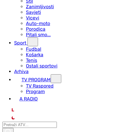
Stil
Zanimljivosti
Savjeti
Vicevi
Auto-moto
Porodica
Pitali smo...
Sport
Fudbal
Košarka
Tenis
Ostali sportovi
Arhiva
TV PROGRAM
ТV Raspored
Program
A RADIO
L