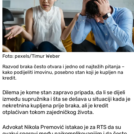
Foto:
pexels/Timur Weber
Razvod braka često otvara i jedno od najtežih pitanja –
kako podijeliti imovinu, posebno stan koji je kupljen na
kredit.
Dilema je kome stan zapravo pripada, da li se dijeli
između supružnika i šta se dešava u situaciji kada je
nekretnina kupljena prije braka, ali je kredit
otplaćivan tokom zajedničkog života.
Advokat Nikola Premović istakao je za RTS da su
ovakvi sporovi među najkomplikovanijim i da često