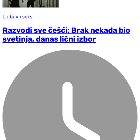
Ljubav i seks
Razvodi sve češći: Brak nekada bio
svetinja, danas lični izbor