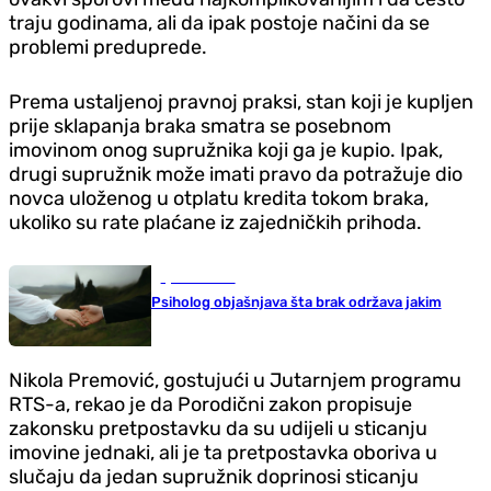
traju godinama, ali da ipak postoje načini da se
problemi preduprede.
Prema ustaljenoj pravnoj praksi, stan koji je kupljen
prije sklapanja braka smatra se posebnom
imovinom onog supružnika koji ga je kupio. Ipak,
drugi supružnik može imati pravo da potražuje dio
novca uloženog u otplatu kredita tokom braka,
ukoliko su rate plaćane iz zajedničkih prihoda.
Ljubav i seks
Psiholog objašnjava šta brak održava jakim
Nikola Premović, gostujući u Jutarnjem programu
RTS-a, rekao je da Porodični zakon propisuje
zakonsku pretpostavku da su udijeli u sticanju
imovine jednaki, ali je ta pretpostavka oboriva u
slučaju da jedan supružnik doprinosi sticanju