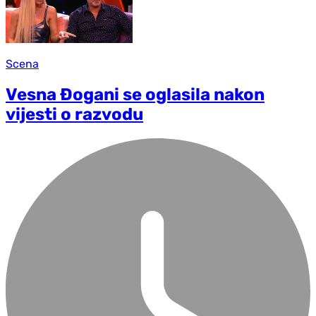
Scena
Vesna Đogani se oglasila nakon
vijesti o razvodu