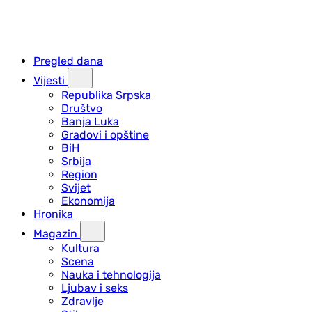
Pregled dana
Vijesti
Republika Srpska
Društvo
Banja Luka
Gradovi i opštine
BiH
Srbija
Region
Svijet
Ekonomija
Hronika
Magazin
Kultura
Scena
Nauka i tehnologija
Ljubav i seks
Zdravlje