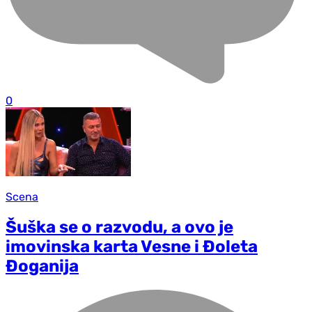
0
Scena
Šuška se o razvodu, a ovo je
imovinska karta Vesne i Đoleta
Đoganija