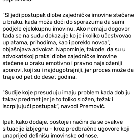
"Slijedi postupak diobe zajedničke imovine stečene
u braku, kada može doći do sporazuma da sami
podjele cjelokupnu imovinu. Ako nemaju dogovor,
tada se na sudu dokazuje ko je i koliko učestvovao
uplatama, prihodima, kao i poreklo novca",
objašnjava advokat. Napominje, takođe, da su u
advokatskoj praksi diobe zajedničke imovine
stečene u braku emotivno i pravno najsloženiji
sporovi, koji su i najdugotrajniji, jer proces može da
traje od pet do deset godina.
"Sudije koje presuđuju imaju problem kada dobiju
takav predmet jer je to toliko složen, težak i
iscrpljujući postupak", navodi Premović.
Ipak, kako dodaje, postoje i načini da se ovakve
situacije izbjegnu – kroz predbračne ugovore koji
unaprijed definišu imovinske odnose.