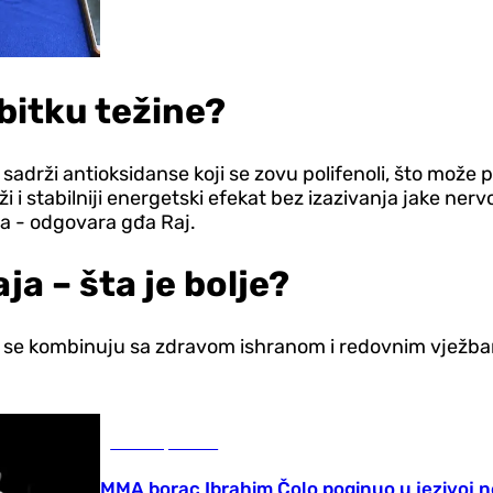
ubitku težine?
s, sadrži antioksidanse koji se zovu polifenoli, što može
i stabilniji energetski efekat bez izazivanja jake nervoz
afa - odgovara gđa Raj.
a – šta je bolje?
se kombinuju sa zdravom ishranom i redovnim vježbanj
Ostali sportovi
MMA borac Ibrahim Čolo poginuo u jezivoj n