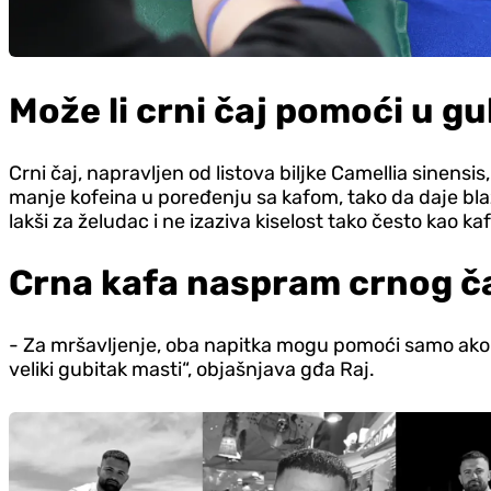
Može li crni čaj pomoći u g
Crni čaj, napravljen od listova biljke Camellia sinensi
manje kofeina u poređenju sa kafom, tako da daje blaži 
lakši za želudac i ne izaziva kiselost tako često kao k
Crna kafa naspram crnog čaj
- Za mršavljenje, oba napitka mogu pomoći samo ako 
veliki gubitak masti“, objašnjava gđa Raj.