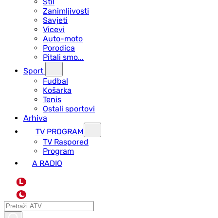
Stil
Zanimljivosti
Savjeti
Vicevi
Auto-moto
Porodica
Pitali smo...
Sport
Fudbal
Košarka
Tenis
Ostali sportovi
Arhiva
TV PROGRAM
ТV Raspored
Program
A RADIO
L