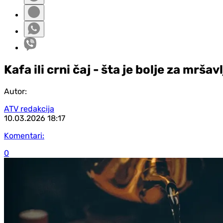
Kafa ili crni čaj - šta je bolje za mršav
Autor:
ATV redakcija
10.03.2026
18:17
Komentari:
0