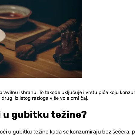
 pravilnu ishranu. To takođe uključuje i vrstu pića koju kon
drugi iz istog razloga više vole crni čaj.
 u gubitku težine?
oći u gubitku težine kada se konzumiraju bez šećera, pa