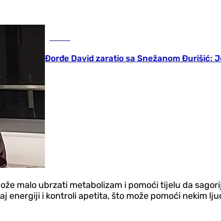
Scena
Đorđe David zaratio sa Snežanom Đurišić:
može malo ubrzati metabolizam i pomoći tijelu da sagor
aj energiji i kontroli apetita, što može pomoći nekim lj