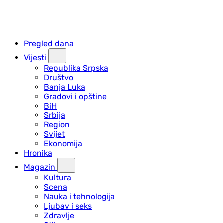
Pregled dana
Vijesti
Republika Srpska
Društvo
Banja Luka
Gradovi i opštine
BiH
Srbija
Region
Svijet
Ekonomija
Hronika
Magazin
Kultura
Scena
Nauka i tehnologija
Ljubav i seks
Zdravlje