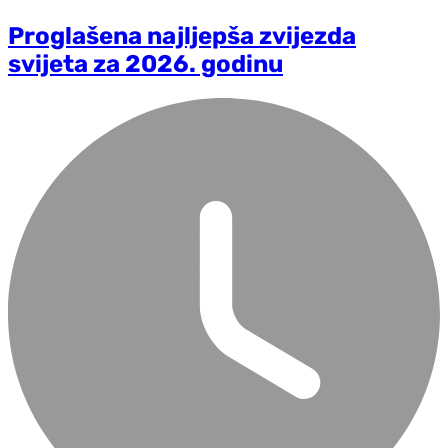
Proglašena najljepša zvijezda
svijeta za 2026. godinu