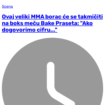
Scena
Ovaj veliki MMA borac će se takmičiti
na boks meču Bake Praseta: "Ako
dogovorimo cifru..."