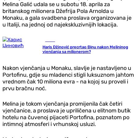
Melina Galić udala se u subotu 18. aprila za
britanskog milionera Džefrija Pola Arnolda u
Monaku, a gala svadbena proslava organizovana je
u Italiji, na jednoj od najekskluzivnijih lokacija.
Scena
Haris Džinović precrtao Đinu nakon Melininog
vjenčanja sa milionerom?
Nakon vjenčanja u Monaku, slavlje je nastavljeno u
Portofinu, gdje su mladenci stigli luksuznom jahtom
vrednom čak 10 miliona evra - na kojoj su proveli i
prvu bračnu noć.
Melina je tokom vjenčanja promijenila čak četiri
vjenčanice, a proslava je upriličena u elitnom butik
hotelu na čuvenoj pijaceti Portofina, poznatom po
intimnoj atmosferi i vrhunskoj usluzi.