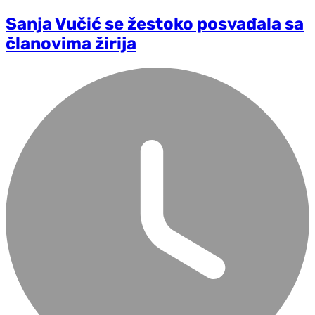
Sanja Vučić se žestoko posvađala sa
članovima žirija