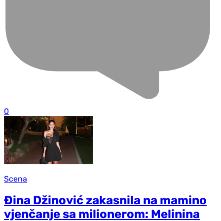
0
Scena
Đina Džinović zakasnila na mamino
vjenčanje sa milionerom: Melinina