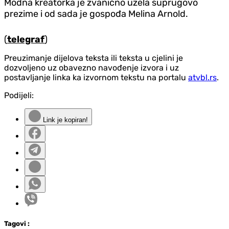
Modna kreatorka je zvanično uzela suprugovo
prezime i od sada je gospođa Melina Arnold.
(
telegraf
)
Preuzimanje dijelova teksta ili teksta u cjelini je
dozvoljeno uz obavezno navođenje izvora i uz
postavljanje linka ka izvornom tekstu na portalu
atvbl.rs
.
Podijeli:
Link je kopiran!
Tag
ovi
: