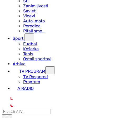
Stil
Zanimljivosti
Savjeti
Vicevi
Auto-moto
Porodica
Pitali smo...
Sport
Fudbal
Košarka
Tenis
Ostali sportovi
Arhiva
TV PROGRAM
ТV Raspored
Program
A RADIO
L