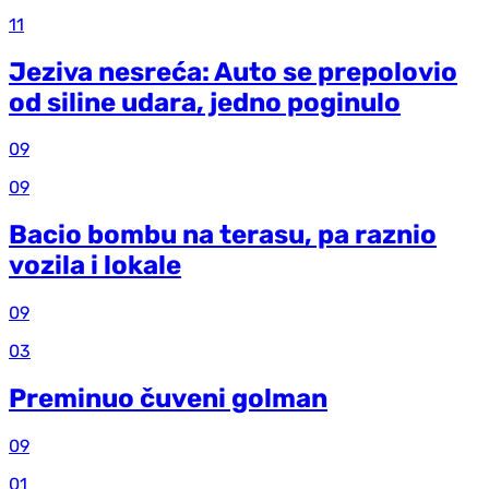
11
Jeziva nesreća: Auto se prepolovio
od siline udara, jedno poginulo
09
09
Bacio bombu na terasu, pa raznio
vozila i lokale
09
03
Preminuo čuveni golman
09
01