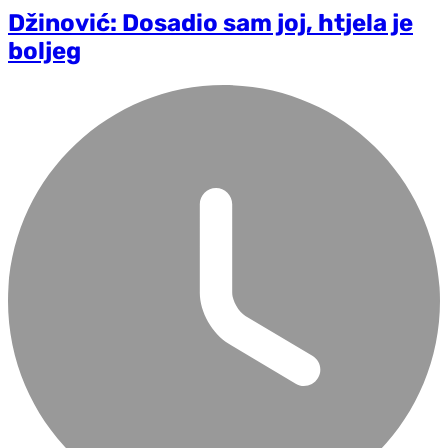
Džinović: Dosadio sam joj, htjela je
boljeg