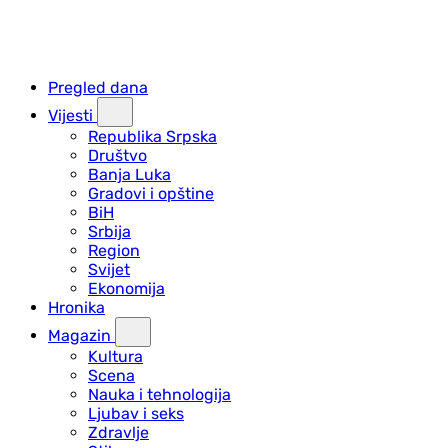
Pregled dana
Vijesti
Republika Srpska
Društvo
Banja Luka
Gradovi i opštine
BiH
Srbija
Region
Svijet
Ekonomija
Hronika
Magazin
Kultura
Scena
Nauka i tehnologija
Ljubav i seks
Zdravlje