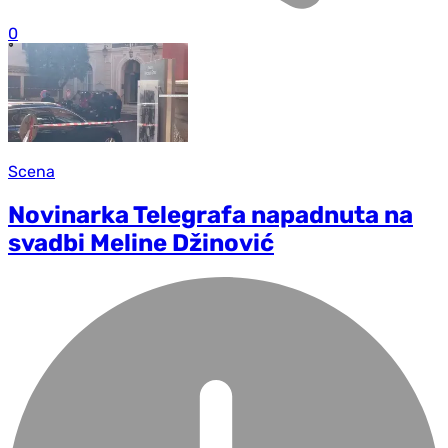
0
Scena
Novinarka Telegrafa napadnuta na
svadbi Meline Džinović