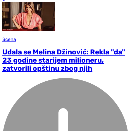
Scena
Udala se Melina Džinović: Rekla "da"
23 godine starijem milioneru,
zatvorili opštinu zbog njih