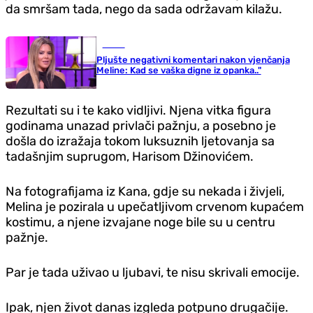
da smršam tada, nego da sada održavam kilažu.
Scena
Pljušte negativni komentari nakon vjenčanja
Meline: Kad se vaška digne iz opanka.."
Rezultati su i te kako vidljivi. Njena vitka figura
godinama unazad privlači pažnju, a posebno je
došla do izražaja tokom luksuznih ljetovanja sa
tadašnjim suprugom, Harisom Džinovićem.
Na fotografijama iz Kana, gdje su nekada i živjeli,
Melina je pozirala u upečatljivom crvenom kupaćem
kostimu, a njene izvajane noge bile su u centru
pažnje.
Par je tada uživao u ljubavi, te nisu skrivali emocije.
Ipak, njen život danas izgleda potpuno drugačije.