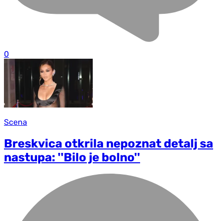
0
Scena
Breskvica otkrila nepoznat detalj sa
nastupa: ''Bilo je bolno''