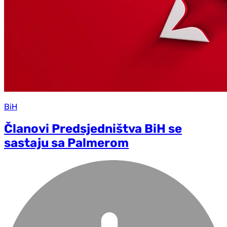
BiH
Članovi Predsjedništva BiH se
sastaju sa Palmerom