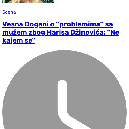
Scena
Vesna Đogani o “problemima” sa
mužem zbog Harisa Džinovića: "Ne
kajem se"