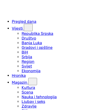
Pregled dana
Vijesti
Republika Srpska
Društvo
Banja Luka
Gradovi i opštine
BiH
Srbija
Region
Svijet
Ekonomija
Hronika
Magazin
Kultura
Scena
Nauka i tehnologija
Ljubav i seks
Zdravlje