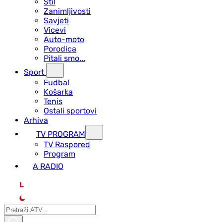
Stil
Zanimljivosti
Savjeti
Vicevi
Auto-moto
Porodica
Pitali smo...
Sport
Fudbal
Košarka
Tenis
Ostali sportovi
Arhiva
TV PROGRAM
ТV Raspored
Program
A RADIO
L