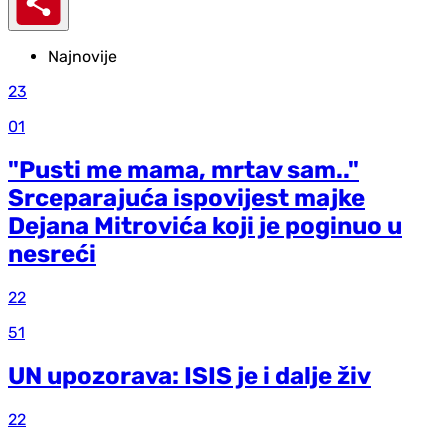
Najnovije
23
01
"Pusti me mama, mrtav sam.."
Srceparajuća ispovijest majke
Dejana Mitrovića koji je poginuo u
nesreći
22
51
UN upozorava: ISIS je i dalje živ
22