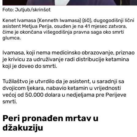
Foto:
Jutjub/skrinšot
Kenet Ivamasa (Kenneth Iwamasa) (60), dugogodišnji lični
asistent Metjua Perija, osuđen je na 41 mjesec zatvora,
čime je okončana višegodišnja pravna saga oko smrti
glumca.
Ivamasa, koji nema medicinsko obrazovanje, priznao
je krivicu za udruživanje radi distribucije ketamina
koji je doveo do smrti.
Tužilaštvo je utvrdilo da je asistent, u saradnji sa
dvojicom ljekara, nabavio ketamin u vrijednosti
većoj od 50.000 dolara u nedjeljama pre Perijeve
smrti.
Peri pronađen mrtav u
džakuziju