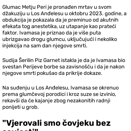
Glumac Metju Peri je pronađen mrtav u svom
džakuziju u Los Anđelesu u oktobru 2023. godine, a
obdukcija je pokazala da je preminuo od akutnih
efekata tog anestetika, uz utapanje kao prateći
faktor. Ivamasa je priznao da je više puta
ubrizgavao drogu glumcu, uključujući i nekoliko
in‌jekcija na sam dan njegove smrti.
Sudija Šerilin Piz Garnet istakla je da je Ivamasa bio
svestan Perijeve borbe sa zavisnošću i da je nakon
njegove smrti pokušao da prikrije dokaze.
Na suđenju u Los Anđelesu, Ivamasa se okrenuo
prema glumčevoj porodici i kroz suze se izvinio,
rekavši da će kajanje zbog nezakonitih radnji
ponijeti u grob.
"Vjerovali smo čovjeku bez