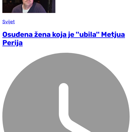
Svijet
Osuđena žena koja je ''ubila'' Metjua
Perija