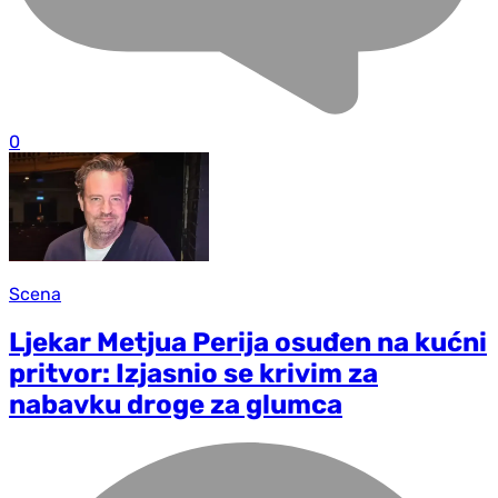
0
Scena
Ljekar Metjua Perija osuđen na kućni
pritvor: Izjasnio se krivim za
nabavku droge za glumca