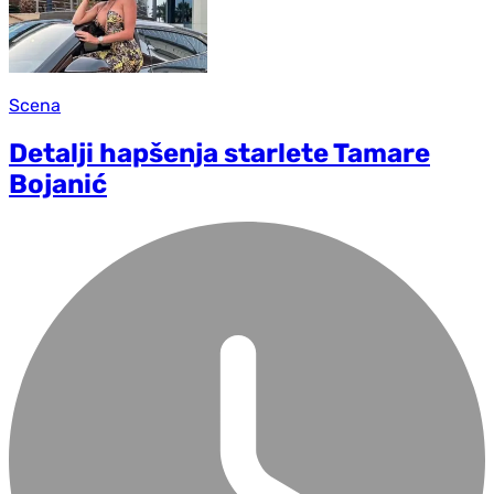
Scena
Detalji hapšenja starlete Tamare
Bojanić