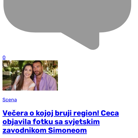
0
Scena
Večera o kojoj bruji region! Ceca
objavila fotku sa svjetskim
zavodnikom Simoneom