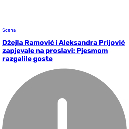
Scena
Džejla Ramović i Aleksandra Prijović
zapjevale na proslavi: Pjesmom
razgalile goste