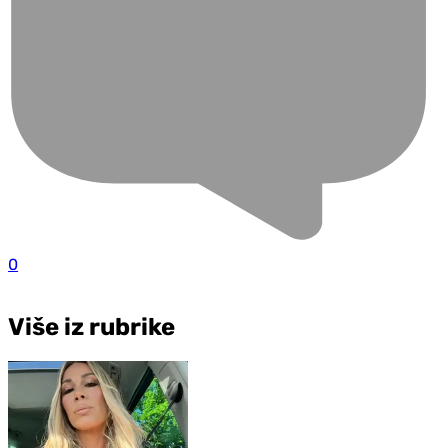
0
Više iz rubrike